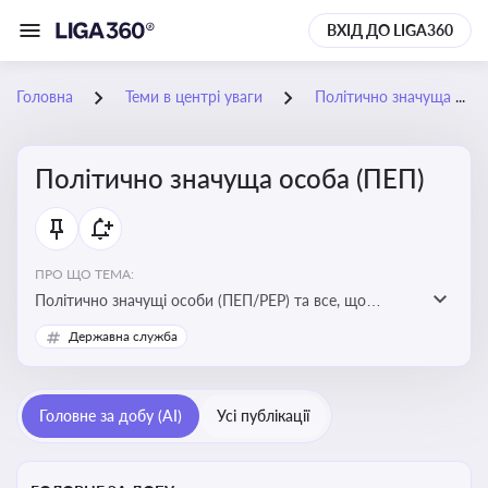
ВХІД ДО LIGA360
Головна
Теми в центрі уваги
Політично значуща особа (ПЕП)
Політично значуща особа (ПЕП)
ПРО ЩО ТЕМА:
Політично значущі особи (ПЕП/PEP) та все, що
стосується їх статусу
Державна служба
Головне за добу (AI)
Усі публікації