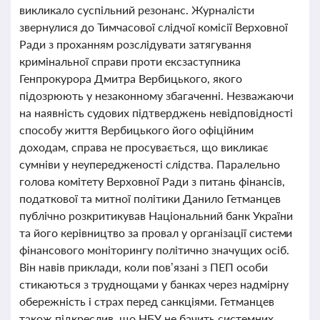
викликало суспільний резонанс. Журналісти
звернулися до Тимчасової слідчої комісії Верховної
Ради з проханням розслідувати затягування
кримінальної справи проти ексзаступника
Генпрокурора Дмитра Вербицького, якого
підозрюють у незаконному збагаченні. Незважаючи
на наявність судових підтверджень невідповідності
способу життя Вербицького його офіційним
доходам, справа не просувається, що викликає
сумніви у неупередженості слідства. Паралельно
голова комітету Верховної Ради з питань фінансів,
податкової та митної політики Данило Гетманцев
публічно розкритикував Національний банк України
та його керівництво за провал у організації системи
фінансового моніторингу політично значущих осіб.
Він навів приклади, коли пов’язані з ПЕП особи
стикаються з труднощами у банках через надмірну
обережність і страх перед санкціями. Гетманцев
також підкреслив, що НБУ не бачить системних