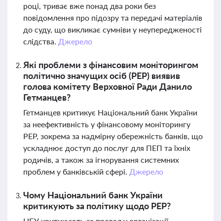
році, триває вже понад два роки без
повідомлення про підозру та передачі матеріалів
до суду, що викликає сумніви у неупередженості
слідства.
Джерело
Які проблеми з фінансовим моніторингом
політично значущих осіб (PEP) виявив
голова комітету Верховної Ради Данило
Гетманцев?
Гетманцев критикує Національний банк України
за неефективність у фінансовому моніторингу
PEP, зокрема за надмірну обережність банків, що
ускладнює доступ до послуг для ПЕП та їхніх
родичів, а також за ігнорування системних
проблем у банківській сфері.
Джерело
Чому Національний банк України
критикують за політику щодо PEP?
НБУ критикують за провал у організації