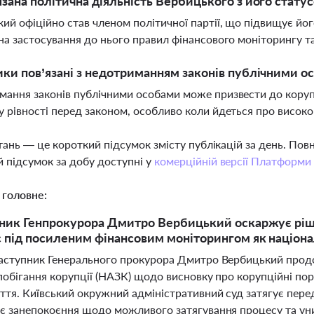
язана політична діяльність Вербицького з його стату
ий офіційно став членом політичної партії, що підвищує його
на застосування до нього правил фінансового моніторингу т
ики пов’язані з недотриманням законів публічними о
ання законів публічними особами може призвести до корупц
 рівності перед законом, особливо коли йдеться про висок
тань — це короткий підсумок змісту публікацій за день. По
 підсумок за добу доступні у
комерційній версії Платформи
 головне:
ник Генпрокурора Дмитро Вербицький оскаржує ріш
 під посиленим фінансовим моніторингом як націона
аступник Генерального прокурора Дмитро Вербицький продо
побігання корупції (НАЗК) щодо висновку про корупційні пор
тя. Київський окружний адміністративний суд затягує переда
є занепокоєння щодо можливого затягування процесу та уни