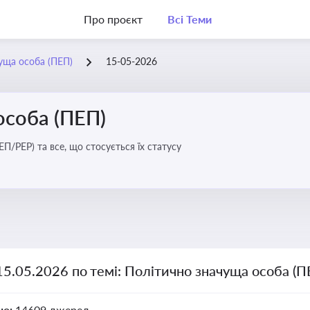
Про проєкт
Всі Теми
уща особа (ПЕП)
15-05-2026
особа (ПЕП)
П/PEP) та все, що стосується їх статусу
15.05.2026 по темі: Політично значуща особа (П
но:
14609 джерел