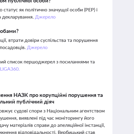
сом публічної особи?
 статус як політично значущої особи (PEP) і
а декларування.
Джерело
собами?
ії, втрати довіри суспільства та порушення
опосадовців.
Джерело
вний список першоджерел з посиланнями та
 LIGA360.
ення НАЗК про корупційні порушення та
льний публічний діяч
вжує судові спори з Національним агентством
ушення, виявлені під час моніторингу його
чу матеріалів справи до апеляційної інстанції,
кнення відповідальності. Вербицький став