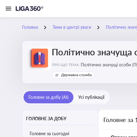
Головна
Теми в центрі уваги
Політично знач
Політично значуща 
Політично значущі особи (ПЕ
ПРО ЩО ТЕМА:
Державна служба
Головне за добу (AI)
Усі публікації
ГОЛОВНЕ ЗА ДОБУ
Головне за 
Головне за сьогодні
Опрацьова