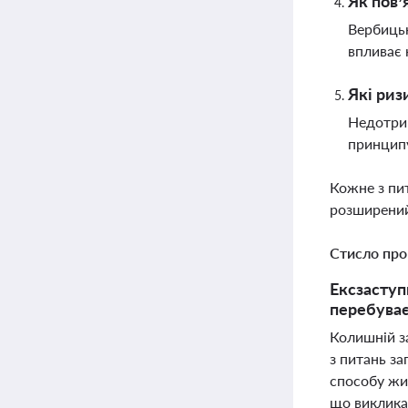
Як пов’
Вербицьк
впливає 
Які риз
Недотрим
принципу
Кожне з пи
розширений
Стисло про
Ексзаступ
перебуває
Колишній з
з питань за
способу жит
що виклика