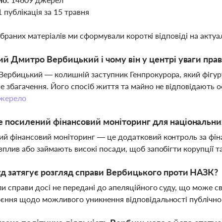
1 публікація за 15 травня
ібраних матеріалів ми сформували короткі відповіді на актуал
ий Дмитро Вербицький і чому він у центрі уваги пра
ербицький — колишній заступник Генпрокурора, який фігуру
е збагачення. Його спосіб життя та майно не відповідають 
жерело
 посилений фінансовий моніторинг для національних
й фінансовий моніторинг — це додатковий контроль за фіна
вплив або займають високі посади, щоб запобігти корупції 
д затягує розгляд справи Вербицького проти НАЗК?
и справи досі не передані до апеляційного суду, що може с
оєння щодо можливого уникнення відповідальності публічн