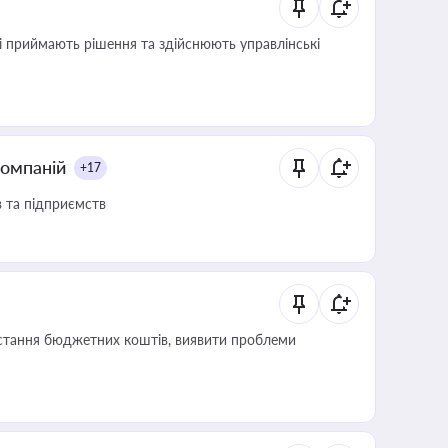
кі приймають рішення та здійснюють управлінські
компаній
+17
в та підприємств
истання бюджетних коштів, виявити проблеми