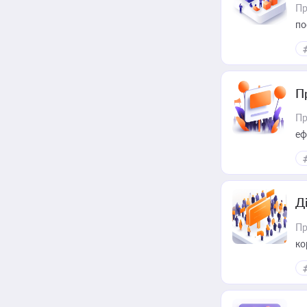
Пр
по
П
Пр
еф
Д
Пр
ко
та