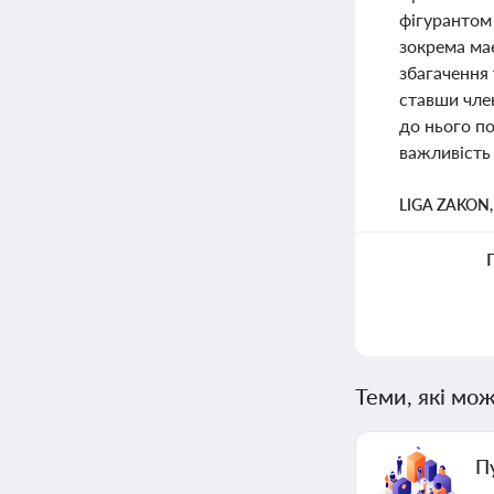
фігурантом 
зокрема має
збагачення
ставши чле
до нього по
важливість 
LIGA ZAKON
Теми, які мож
П