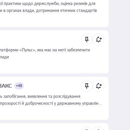
вої практики щодо держслужби, оцінка ризиків для
ини в органах влади, дотримання етичних стандартів
атформи «Пульс», яка має на меті забезпечити
влади
 ВАКС
+48
 запобігання, виявлення та розслідування
розорості й доброчесності у державному управлінні