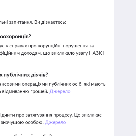
ьні запитання. Ви дізнаєтесь:
воохоронців?
є у справах про корупційні порушення та
офіційним доходам, що викликало увагу НАЗК і
 публічних діячів?
нсовими операціями публічних осіб, які мають
та відмиванню грошей.
Джерело
відчити про затягування процесу. Це викликає
о значущою особою.
Джерело