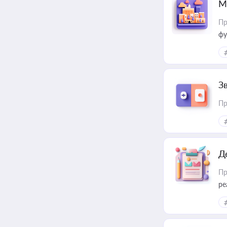
М
Пр
фу
З
Пр
Д
Пр
ре