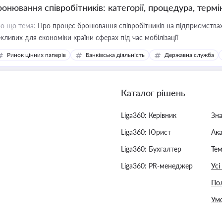
ронювання співробітників: категорії, процедура, термі
о що тема:
Про процес бронювання співробітників на підприємствах,
жливих для економіки країни сферах під час мобілізації
Ринок цінних паперів
Банківська діяльність
Державна служба
Каталог рішень
Liga360: Керівник
Зн
Liga360: Юрист
Ак
Liga360: Бухгалтер
Тем
Liga360: PR-менеджер
Усі
Пол
Умо