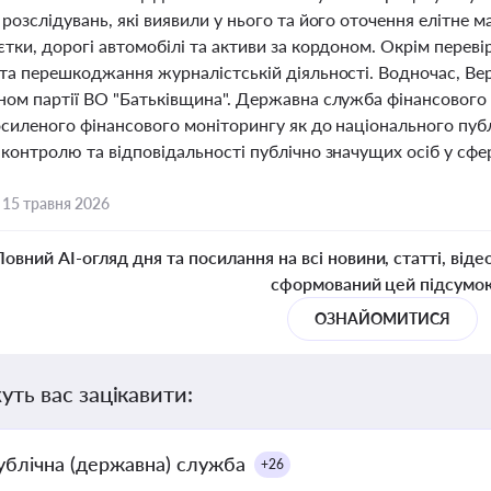
розслідувань, які виявили у нього та його оточення елітне 
тки, дорогі автомобілі та активи за кордоном. Окрім переві
 та перешкоджання журналістській діяльності. Водночас, Вер
ном партії ВО "Батьківщина". Державна служба фінансового 
силеного фінансового моніторингу як до національного публ
контролю та відповідальності публічно значущих осіб у сфер
,
15 травня 2026
Повний AI-огляд дня та посилання на всі новини, статті, віде
сформований цей підсумо
ОЗНАЙОМИТИСЯ
уть вас зацікавити:
ублічна (державна) служба
+26