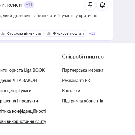
ни, кейси
+11
 який дозволяє забезпечити їх участь у критично
Страхова діяльність
Фінансові послуги
+11
Співробітництво
айти юриста Liga:BOOK
Партнерська мережа
адемія ЛІГА:ЗАКОН
Реклама та PR
и в центрі уваги
Контакти
 рішення і продукти
Підтримка абонентів
ітика конфіденційності
ви використання сайту