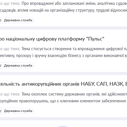
о що тема:
Про впроваджені або заплановані зміни, аналітика судо
садовців, вплив новацій на організаційну структуру, трудові віднос
Державна служба
ро національну цифрову платформу "Пульс"
о що тема:
Тема стосується створення та впровадження цифрової пл
ективну, прозору і зручну взаємодію бізнесу з органами виконавчої 
Державна служба
іяльність антикорупційних органів НАБУ, САП, НАЗК,
о що тема:
Тема охоплює систему державних органів, які здійснюють
рупційних правопорушень, що є ключовим елементом забезпечення п
 бізнесі
Державна служба