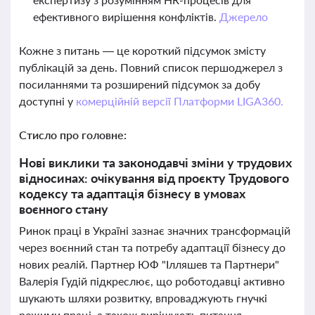
ефективного вирішення конфліктів.
Джерело
Кожне з питань — це короткий підсумок змісту
публікацій за день. Повний список першоджерел з
посиланнями та розширений підсумок за добу
доступні у
комерційній версії Платформи LIGA360.
Стисло про головне:
Нові виклики та законодавчі зміни у трудових
відносинах: очікування від проєкту Трудового
кодексу та адаптація бізнесу в умовах
воєнного стану
Ринок праці в Україні зазнає значних трансформацій
через воєнний стан та потребу адаптації бізнесу до
нових реалій. Партнер ЮФ "Ілляшев та Партнери"
Валерія Гудій підкреслює, що роботодавці активно
шукають шляхи розвитку, впроваджують гнучкі
режими праці, а також вирішують питання