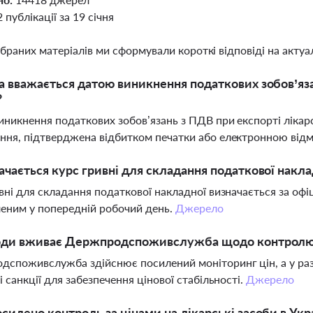
2 публікації за 19 січня
ібраних матеріалів ми сформували короткі відповіді на актуал
а вважається датою виникнення податкових зобов’яза
?
никнення податкових зобов’язань з ПДВ при експорті лікар
ня, підтверджена відбитком печатки або електронною відм
ачається курс гривні для складання податкової накла
вні для складання податкової накладної визначається за оф
еним у попередній робочий день.
Джерело
оди вживає Держпродспоживслужба щодо контролю ц
споживслужба здійснює посилений моніторинг цін, а у разі
і санкції для забезпечення цінової стабільності.
Джерело
силено контроль за цінами на лікарські засоби в Укра