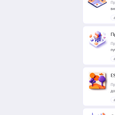
Пр
ви
П
Пр
пу
E
Пр
до