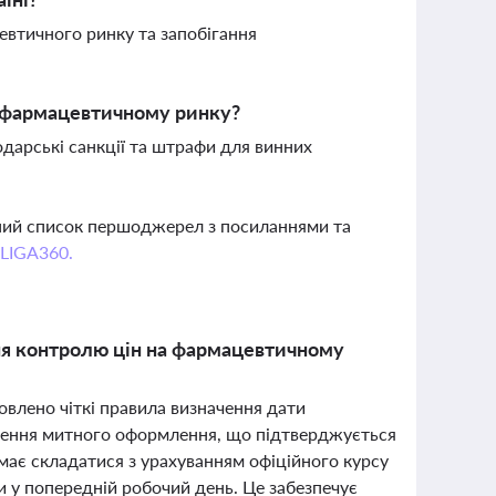
евтичного ринку та запобігання
на фармацевтичному ринку?
дарські санкції та штрафи для винних
вний список першоджерел з посиланнями та
 LIGA360.
ння контролю цін на фармацевтичному
новлено чіткі правила визначення дати
ршення митного оформлення, що підтверджується
має складатися з урахуванням офіційного курсу
и у попередній робочий день. Це забезпечує