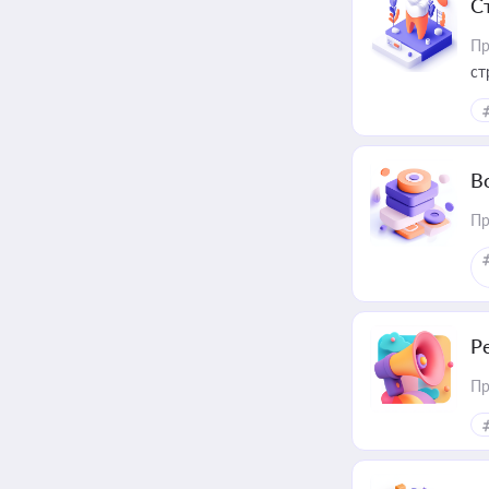
С
Пр
ст
В
Пр
Р
Пр