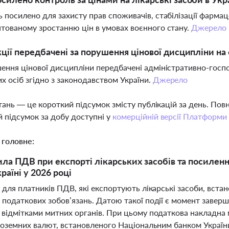
 посилено для захисту прав споживачів, стабілізації фармац
тованому зростанню цін в умовах воєнного стану.
Джерело
кції передбачені за порушення цінової дисципліни 
ення цінової дисципліни передбачені адміністративно-госпо
х осіб згідно з законодавством України.
Джерело
тань — це короткий підсумок змісту публікацій за день. По
 підсумок за добу доступні у
комерційній версії Платформи
 головне:
ила ПДВ при експорті лікарських засобів та посиле
раїні у 2026 році
 для платників ПДВ, які експортують лікарські засоби, вста
 податкових зобов’язань. Датою такої події є момент заве
 відмітками митних органів. При цьому податкова накладна 
іноземних валют, встановленого Національним банком Україн