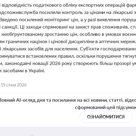
і відповідність податкового обліку експортних операцій фа
дспоживслужба посилили контроль за цінами на лікарські за
Введено посилений моніторинг цін, а у разі виявлення пору
 санкції. Ці заходи спрямовані на захист прав споживачів, 
я необґрунтованому зростанню цін, особливо в умовах воєнн
м граничних націнок і цінової дисципліни в аптечних мере
і лікарських засобів для населення. Суб’єкти господарюванн
имуватися встановлених правил, оскільки порушення тягнуть 
, законодавчі новації 2026 року створюють більш прозорі ум
 засобами в Україні.
,
19 січня 2026
Повний AI-огляд дня та посилання на всі новини, статті, віде
сформований цей підсумо
ОЗНАЙОМИТИСЯ