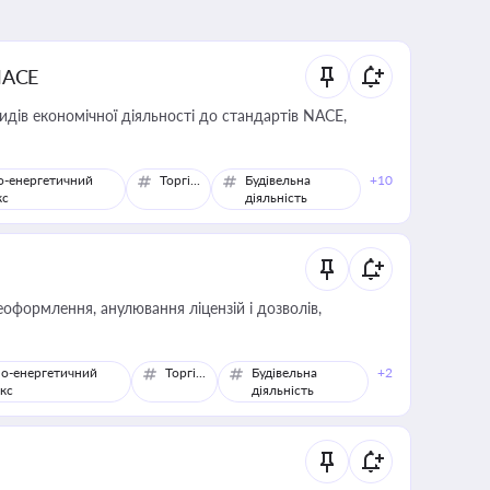
NACE
идів економічної діяльності до стандартів NACE,
о-енергетичний
Торгівля
Будівельна
+10
кс
діяльність
оформлення, анулювання ліцензій і дозволів,
о-енергетичний
Торгівля
Будівельна
+2
кс
діяльність