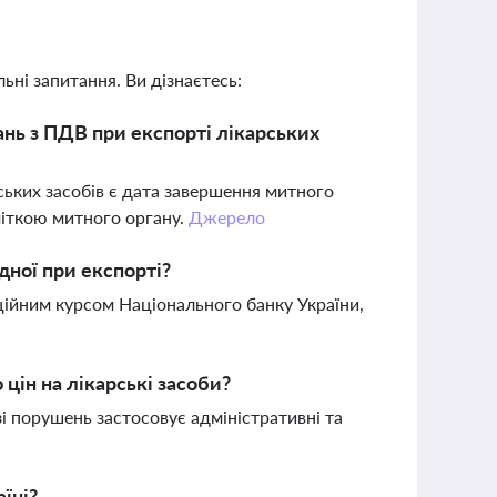
ьні запитання. Ви дізнаєтесь:
нь з ПДВ при експорті лікарських
ських засобів є дата завершення митного
іткою митного органу.
Джерело
дної при експорті?
іційним курсом Національного банку України,
ін на лікарські засоби?
 порушень застосовує адміністративні та
їні?