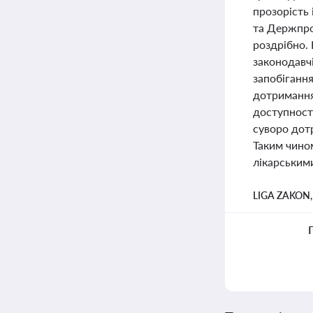
прозорість 
та Держпро
роздрібно. 
законодавчі
запобіганн
дотримання
доступност
суворо дотр
Таким чином
лікарськими
LIGA ZAKON