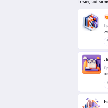
Теми, які мож
Пр
он
Лі
Пр
не
Е