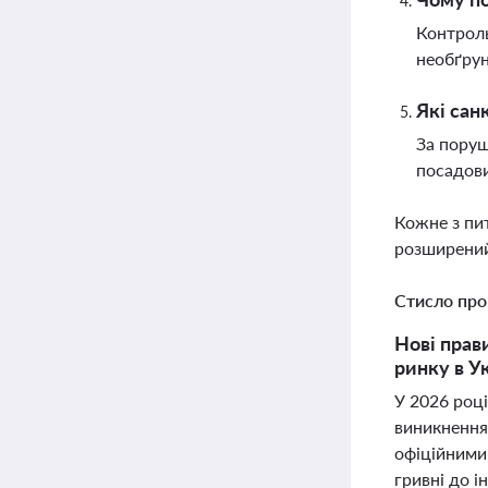
Контроль
необґрун
Які сан
За поруш
посадови
Кожне з пи
розширений
Стисло про
Нові прав
ринку в Ук
У 2026 році
виникнення
офіційними
гривні до 