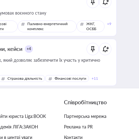
 умовах воєнного стану
сові
Паливно-енергетичний
ЖКГ,
+9
ги
комплекс
ОСББ
ни, кейси
+4
 який дозволяє забезпечити їх участь у критично
Страхова діяльність
Фінансові послуги
+11
Співробітництво
айти юриста Liga:BOOK
Партнерська мережа
адемія ЛІГА:ЗАКОН
Реклама та PR
и в центрі уваги
Контакти