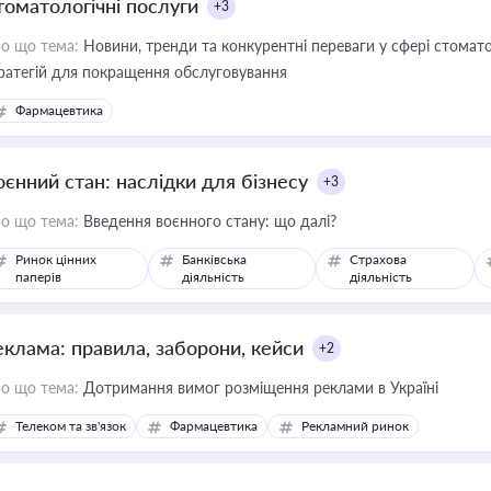
томатологічні послуги
+3
о що тема:
Новини, тренди та конкурентні переваги у сфері стомато
ратегій для покращення обслуговування
Фармацевтика
оєнний стан: наслідки для бізнесу
+3
о що тема:
Введення воєнного стану: що далі?
Ринок цінних
Банківська
Страхова
паперів
діяльність
діяльність
еклама: правила, заборони, кейси
+2
о що тема:
Дотримання вимог розміщення реклами в Україні
Телеком та зв'язок
Фармацевтика
Рекламний ринок