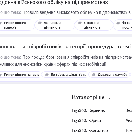
едення військового обліку на підприємствах
о що тема:
Правила ведення військового обліку на підприємствах в
Ринок цінних
Банківська
Страхова
Фінан
паперів
діяльність
діяльність
послу
ронювання співробітників: категорії, процедура, термі
о що тема:
Про процес бронювання співробітників на підприємствах,
жливих для економіки країни сферах під час мобілізації
Ринок цінних паперів
Банківська діяльність
Державна служба
Каталог рішень
Liga360: Керівник
Зн
Liga360: Юрист
Ак
Liga360: Бухгалтер
Тем