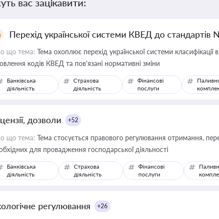
уть вас зацікавити:
Перехід української системи КВЕД до стандартів 
о що тема:
Тема охоплює перехід української системи класифікації в
овлення кодів КВЕД та пов'язані нормативні зміни
Банківська
Страхова
Фінансові
Паливн
діяльність
діяльність
послуги
компле
цензії, дозволи
+52
о що тема:
Тема стосується правового регулювання отримання, пере
обхідних для провадження господарської діяльності
Банківська
Страхова
Фінансові
Паливн
діяльність
діяльність
послуги
компле
кологічне регулювання
+26