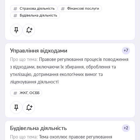
корисне для власника бізнесу, керівника, юриста або
Страхова діяльність
Фінансові послуги
бухгалтера під час оподаткування, приватизації, оренди
Будівельна діяльність
державного майна, корпоративних угод і перевірки
статусу суб'єктів оціночної діяльності
Управління відходами
+7
Про що тема:
Правове регулювання процесів поводження
з відходами, включаючи їх збирання, оброблення та
утилізацію, дотримання екологічних вимог та
ліцензування діяльності
ЖКГ, ОСББ
Будівельна діяльність
+2
Про що тема:
Тема охоплює правове регулювання