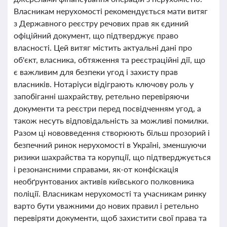
Власникам нерухомості рекомендується мати витяг
з Державного реєстру речових прав як єдиний
офіційний документ, що підтверджує право
власності. Цей витяг містить актуальні дані про
об'єкт, власника, обтяження та реєстраційні дії, що
є важливим для безпеки угод і захисту прав
власників. Нотаріуси відіграють ключову роль у
запобіганні шахрайству, ретельно перевіряючи
документи та реєстри перед посвідченням угод, а
також несуть відповідальність за можливі помилки.
Разом ці нововведення створюють більш прозорий і
безпечний ринок нерухомості в Україні, зменшуючи
ризики шахрайства та корупції, що підтверджується
і резонансними справами, як-от конфіскація
необґрунтованих активів київського полковника
поліції. Власникам нерухомості та учасникам ринку
варто бути уважними до нових правил і ретельно
перевіряти документи, щоб захистити свої права та