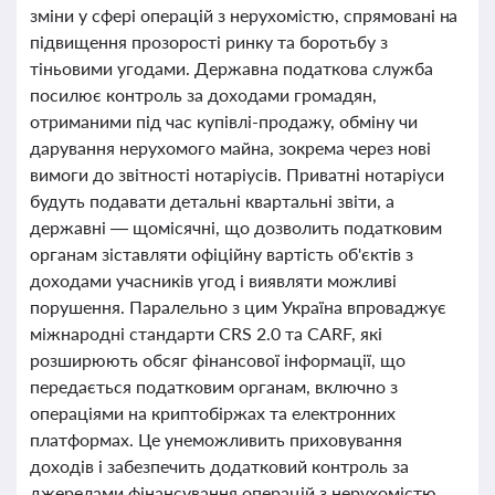
зміни у сфері операцій з нерухомістю, спрямовані на
підвищення прозорості ринку та боротьбу з
тіньовими угодами. Державна податкова служба
посилює контроль за доходами громадян,
отриманими під час купівлі-продажу, обміну чи
дарування нерухомого майна, зокрема через нові
вимоги до звітності нотаріусів. Приватні нотаріуси
будуть подавати детальні квартальні звіти, а
державні — щомісячні, що дозволить податковим
органам зіставляти офіційну вартість об'єктів з
доходами учасників угод і виявляти можливі
порушення. Паралельно з цим Україна впроваджує
міжнародні стандарти CRS 2.0 та CARF, які
розширюють обсяг фінансової інформації, що
передається податковим органам, включно з
операціями на криптобіржах та електронних
платформах. Це унеможливить приховування
доходів і забезпечить додатковий контроль за
джерелами фінансування операцій з нерухомістю.