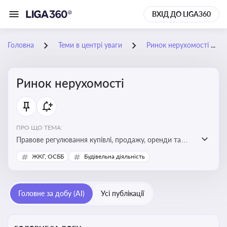
ВХІД ДО LIGA360
Головна
Теми в центрі уваги
Ринок нерухомості
Ринок нерухомості
ПРО ЩО ТЕМА:
Правове регулювання купівлі, продажу, оренди та
управління нерухомістю, що є ключовим для бізнесу,
ЖКГ, ОСББ
Будівельна діяльність
інвесторів, забудовників і власників об’єктів майна
Головне за добу (AI)
Усі публікації