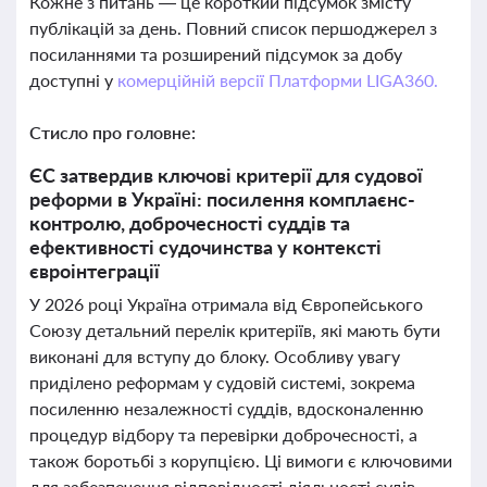
Кожне з питань — це короткий підсумок змісту
публікацій за день. Повний список першоджерел з
посиланнями та розширений підсумок за добу
доступні у
комерційній версії Платформи LIGA360.
Стисло про головне:
ЄС затвердив ключові критерії для судової
реформи в Україні: посилення комплаєнс-
контролю, доброчесності суддів та
ефективності судочинства у контексті
євроінтеграції
У 2026 році Україна отримала від Європейського
Союзу детальний перелік критеріїв, які мають бути
виконані для вступу до блоку. Особливу увагу
приділено реформам у судовій системі, зокрема
посиленню незалежності суддів, вдосконаленню
процедур відбору та перевірки доброчесності, а
також боротьбі з корупцією. Ці вимоги є ключовими
для забезпечення відповідності діяльності судів