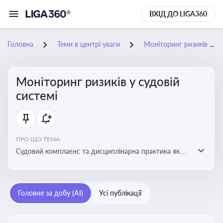
ВХІД ДО LIGA360
Головна
Теми в центрі уваги
Моніторинг ризиків у судовій системі
Моніторинг ризиків у судовій
системі
ПРО ЩО ТЕМА:
Судовий комплаєнс та дисциплінарна практика як
спосіб оцінювати доброчесність суддів, виявляти
юридичні та репутаційні ризики і приймати
обґрунтовані рішення під час судових спорів та
Головне за добу (AI)
Усі публікації
комплаєнс-перевірок