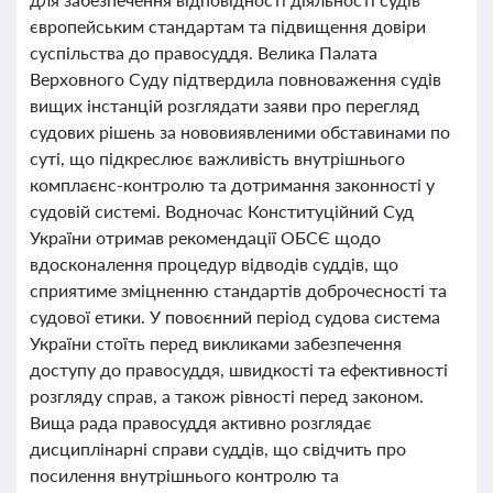
європейським стандартам та підвищення довіри
суспільства до правосуддя. Велика Палата
Верховного Суду підтвердила повноваження судів
вищих інстанцій розглядати заяви про перегляд
судових рішень за нововиявленими обставинами по
суті, що підкреслює важливість внутрішнього
комплаєнс-контролю та дотримання законності у
судовій системі. Водночас Конституційний Суд
України отримав рекомендації ОБСЄ щодо
вдосконалення процедур відводів суддів, що
сприятиме зміцненню стандартів доброчесності та
судової етики. У повоєнний період судова система
України стоїть перед викликами забезпечення
доступу до правосуддя, швидкості та ефективності
розгляду справ, а також рівності перед законом.
Вища рада правосуддя активно розглядає
дисциплінарні справи суддів, що свідчить про
посилення внутрішнього контролю та