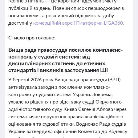
Кожне з питань — це короткий підсумок змісту
публікацій за день. Повний список першоджерел з
посиланнями та розширений підсумок за добу
доступні у
комерційній версії Платформи LIGA360.
Стисло про головне:
Вища рада правосуддя посилює комплаєнс-
контроль у судовій системі: від
дисциплінарних стягнень до етичних
стандартів і викликів застосування ШІ
У березні 2026 року Вища рада правосуддя (ВРП)
активізувала заходи з посилення комплаєнс-
контролю у судовій системі України. Зокрема,
ухвалено рішення про відставку судді Окружного
адміністративного суду Києва Євгенія Аблова через
систематичне порушення правил кваліфікаційного
оцінювання та судової етики. Водночас Рада суддів
України затвердила офіційний Коментар до Кодексу