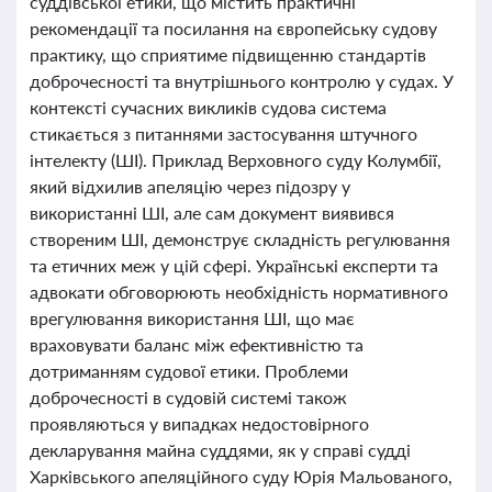
суддівської етики, що містить практичні
рекомендації та посилання на європейську судову
практику, що сприятиме підвищенню стандартів
доброчесності та внутрішнього контролю у судах. У
контексті сучасних викликів судова система
стикається з питаннями застосування штучного
інтелекту (ШІ). Приклад Верховного суду Колумбії,
який відхилив апеляцію через підозру у
використанні ШІ, але сам документ виявився
створеним ШІ, демонструє складність регулювання
та етичних меж у цій сфері. Українські експерти та
адвокати обговорюють необхідність нормативного
врегулювання використання ШІ, що має
враховувати баланс між ефективністю та
дотриманням судової етики. Проблеми
доброчесності в судовій системі також
проявляються у випадках недостовірного
декларування майна суддями, як у справі судді
Харківського апеляційного суду Юрія Мальованого,