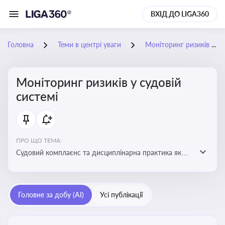
ВХІД ДО LIGA360
Головна
Теми в центрі уваги
Моніторинг ризиків у судовій системі
Моніторинг ризиків у судовій
системі
ПРО ЩО ТЕМА:
Судовий комплаєнс та дисциплінарна практика як
спосіб оцінювати доброчесність суддів, виявляти
юридичні та репутаційні ризики і приймати
обґрунтовані рішення під час судових спорів та
Головне за добу (AI)
Усі публікації
комплаєнс-перевірок