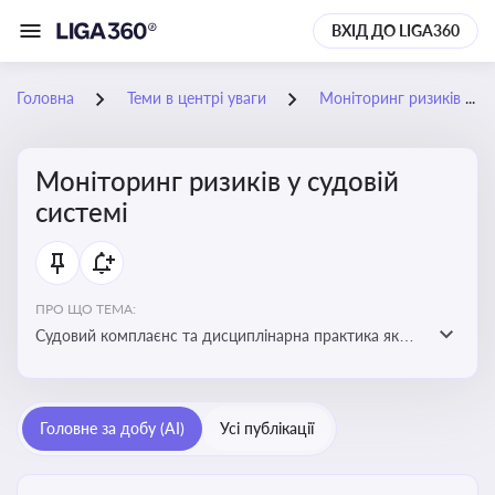
ВХІД ДО LIGA360
Головна
Теми в центрі уваги
Моніторинг ризиків у судовій системі
Моніторинг ризиків у судовій
системі
ПРО ЩО ТЕМА:
Судовий комплаєнс та дисциплінарна практика як
спосіб оцінювати доброчесність суддів, виявляти
юридичні та репутаційні ризики і приймати
обґрунтовані рішення під час судових спорів та
Головне за добу (AI)
Усі публікації
комплаєнс-перевірок