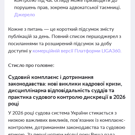
порушень прав, зокрема адвокатської таємниці.
Джерело
Кожне з питань — це короткий підсумок змісту
публікацій за день. Повний список першоджерел з
посиланнями та розширений підсумок за добу
доступні у
комерційній версії Платформи LIGA360.
Стисло про головне:
Судовий комплаєнс і дотримання
законодавства: нові виклики кадрової кризи,
дисциплінарна відповідальність суддів та
практика судового контролю дискреції в 2026
році
У 2026 році судова система України стикається з
низкою важливих викликів, пов’язаних із комплаєнс-
контролем, дотриманням законодавства та судовою
етикою. За перші чотири місяці року Вища рада