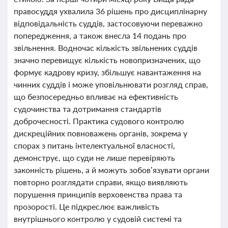
правосуддя ухвалила 36 рішень про дисциплінарну
відповідальність суддів, застосовуючи переважно
попередження, а також внесла 14 подань про
звільнення. Водночас кількість звільнених суддів
значно перевищує кількість новопризначених, що
формує кадрову кризу, збільшує навантаження на
чинних суддів і може уповільнювати розгляд справ,
що безпосередньо впливає на ефективність
судочинства та дотримання стандартів
доброчесності. Практика судового контролю
дискреційних повноважень органів, зокрема у
спорах з питань інтелектуальної власності,
демонструє, що суди не лише перевіряють
законність рішень, а й можуть зобов’язувати органи
повторно розглядати справи, якщо виявляють
порушення принципів верховенства права та
прозорості. Це підкреслює важливість
внутрішнього контролю у судовій системі та