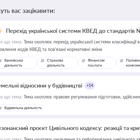
уть вас зацікавити:
Перехід української системи КВЕД до стандартів 
о що тема:
Тема охоплює перехід української системи класифікації в
овлення кодів КВЕД та пов'язані нормативні зміни
Банківська
Страхова
Фінансові
Паливн
діяльність
діяльність
послуги
компле
емельні відносини у будівництві
+14
о що тема:
Тема охоплює правове регулювання підготовки, здійсненн
Будівельна діяльність
езонансний проєкт Цивільного кодексу: реакції та кр
о що тема:
Тема охоплює оновлення та реформування цивільного за