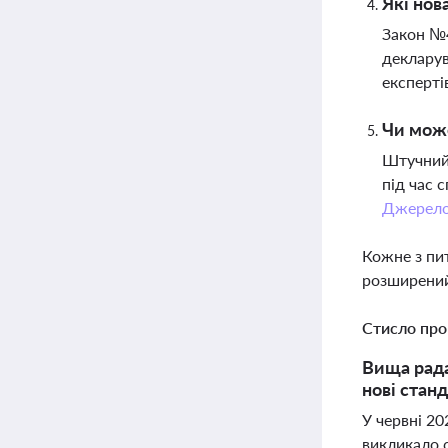
Які нов
Закон №4
декларув
експерті
Чи мож
Штучний 
під час 
Джерел
Кожне з пи
розширений
Стисло про
Вища рада
нові стан
У червні 2
викликало 