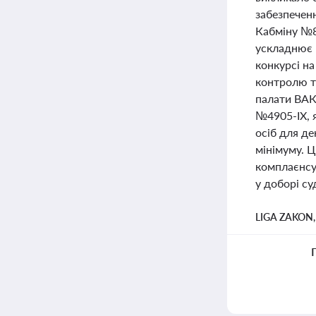
забезпечен
Кабміну №8
ускладнює 
конкурсі н
контролю т
палати ВАК
№4905-IX, 
осіб для д
мінімуму. Ц
комплаєнсу
у доборі с
LIGA ZAKON