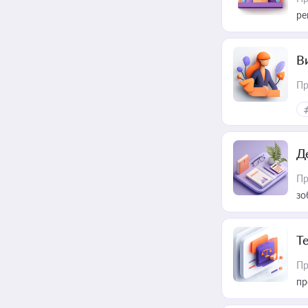
ре
В
Пр
Д
Пр
зо
T
Пр
пр