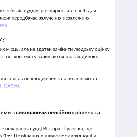
 зв’язків суддів, розширює коло осіб для
також передбачає залучення незалежних
ело
У?
их місць, але не здатен замінити людську оцінку
йняття і контексту залишаються за людиною.
вний список першоджерел з посиланнями та
 LIGA360.
еми з виконанням пенсійних рішень та
не покарання судді Віктора Шулежка, що
о Яру. Це рішення підкреслює складнощі у