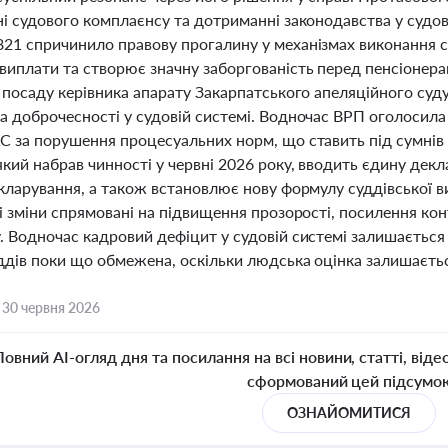
ні судового комплаєнсу та дотриманні законодавства у судо
21 спричинило правову прогалину у механізмах виконання с
виплати та створює значну заборгованість перед пенсіонера
а посаду керівника апарату Закарпатського апеляційного суд
а доброчесності у судовій системі. Водночас ВРП оголосил
С за порушення процесуальних норм, що ставить під сумнів 
який набрав чинності у червні 2026 року, вводить єдину дек
екларування, а також встановлює нову формулу суддівської 
і зміни спрямовані на підвищення прозорості, посилення ко
. Водночас кадровий дефіцит у судовій системі залишається
уддів поки що обмежена, оскільки людська оцінка залишаєт
,
30 червня 2026
Повний AI-огляд дня та посилання на всі новини, статті, віде
сформований цей підсумо
ОЗНАЙОМИТИСЯ