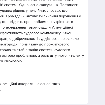
вій системі. Одночасно скасування Постанови
удових рішень у пенсійних справах, що
ми. Громадські активісти викрили порушення у
у, що свідчить про проблеми внутрішнього
а попередження трьом суддям Апеляційної
ефективність судового комплаєнсу. Закон
ларацію доброчесності суддів, розширює коло
винагороди, прив’язану до прожиткового
нтролю та стабілізацію системи судового
 гострою проблемою, а роль штучного інтелекту
ься ключовою.
о, офіційні джерела, на основі яких
к