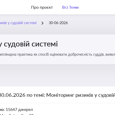
Про проєкт
Всі Теми
ків у судовій системі
30-06-2026
у судовій системі
плінарна практика як спосіб оцінювати доброчесність суддів, виявл
ас судових спорів та комплаєнс-перевірок
30.06.2026 по темі: Моніторинг ризиків у судові
но:
15647 джерел