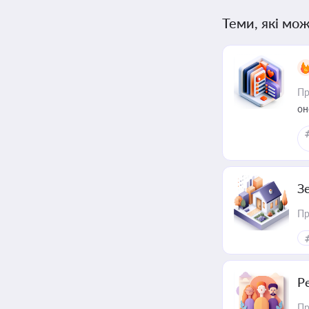
Теми, які мож
Пр
он
З
Пр
Р
Пр