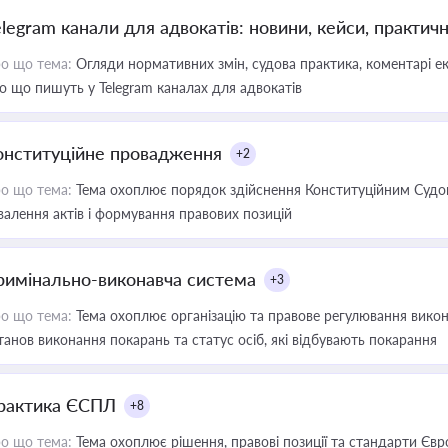
elegram канали для адвокатів: новини, кейси, практич
о що тема:
Огляди нормативних змін, судова практика, коментарі екс
о що пишуть у Telegram каналах для адвокатів
онституційне провадження
+2
о що тема:
Тема охоплює порядок здійснення Конституційним Судом
валення актів і формування правових позицій
римінально-виконавча система
+3
о що тема:
Тема охоплює організацію та правове регулювання викона
танов виконання покарань та статус осіб, які відбувають покарання
рактика ЄСПЛ
+8
о що тема:
Тема охоплює рішення, правові позиції та стандарти Євр