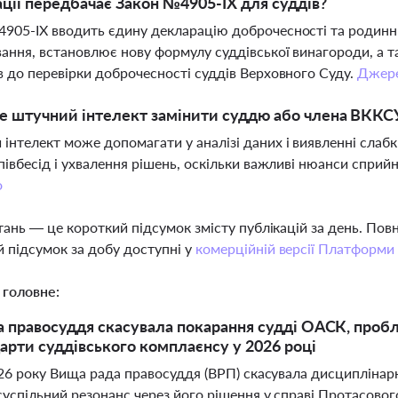
ації передбачає Закон №4905-IX для суддів?
905-IX вводить єдину декларацію доброчесності та родинних
ання, встановлює нову формулу суддівської винагороди, а 
в до перевірки доброчесності суддів Верховного Суду.
Джер
е штучний інтелект замінити суддю або члена ВККС
інтелект може допомагати у аналізі даних і виявленні слабк
співбесід і ухвалення рішень, оскільки важливі нюанси спри
о
тань — це короткий підсумок змісту публікацій за день. По
 підсумок за добу доступні у
комерційній версії Платформи
 головне:
 правосуддя скасувала покарання судді ОАСК, пробл
дарти суддівського комплаєнсу у 2026 році
026 року Вища рада правосуддя (ВРП) скасувала дисциплінар
суспільний резонанс через його рішення у справі Протасовог