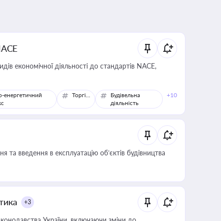
NACE
идів економічної діяльності до стандартів NACE,
о-енергетичний
Торгівля
Будівельна
+10
кс
діяльність
я та введення в експлуатацію об’єктів будівництва
итика
+3
конодавства України, включаючи зміни до