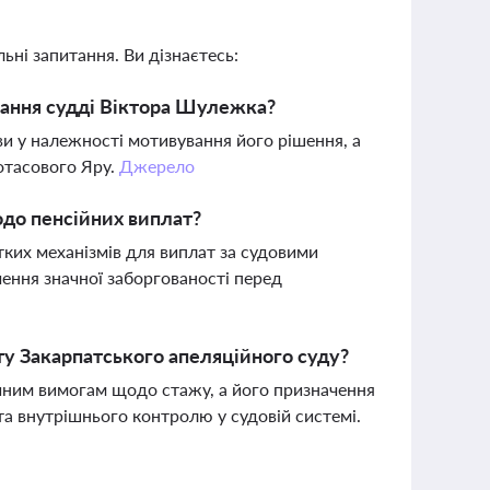
ьні запитання. Ви дізнаєтесь:
ання судді Віктора Шулежка?
и у належності мотивування його рішення, а
ротасового Яру.
Джерело
до пенсійних виплат?
ких механізмів для виплат за судовими
ення значної заборгованості перед
ту Закарпатського апеляційного суду?
ійним вимогам щодо стажу, а його призначення
а внутрішнього контролю у судовій системі.