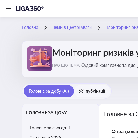
Головна
Теми в центрі уваги
Моніторинг ризи
Моніторинг ризиків 
Судовий комплаєнс та дисци
ПРО ЩО ТЕМА:
обґрунтовані рішення під ч
Головне за добу (AI)
Усі публікації
ГОЛОВНЕ ЗА ДОБУ
Головне за 
Головне за сьогодні
Опрацьова
05 серпня 2026