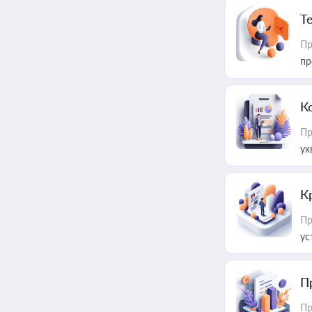
T
Пр
пр
К
Пр
ух
К
Пр
ус
П
Пр