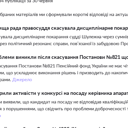
34 публікації за 30 червня
ібраних матеріалів ми сформували короткі відповіді на актуал
ща рада правосуддя скасувала дисциплінарне покар
увала дисциплінарне покарання судді Шулежка через сумнів
рез політичний резонанс справи, пов’язаної із забудовою П
блеми виникли після скасування Постанови №821 що
асування Постанови №821 Пенсійний фонд України не має чіт
и, що ускладнює виконання рішень і призводить до накопич
ерами.
Джерело
или активісти у конкурсі на посаду керівника апара
и виявили, що кандидат на посаду не відповідав кваліфікац
я з порушеннями, що свідчить про проблеми доброчесності т
о