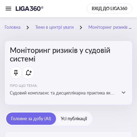
ВХІД ДО LIGA360
Головна
Теми в центрі уваги
Моніторинг ризиків у судовій системі
Моніторинг ризиків у судовій
системі
ПРО ЩО ТЕМА:
Судовий комплаєнс та дисциплінарна практика як
спосіб оцінювати доброчесність суддів, виявляти
юридичні та репутаційні ризики і приймати
обґрунтовані рішення під час судових спорів та
Головне за добу (AI)
Усі публікації
комплаєнс-перевірок