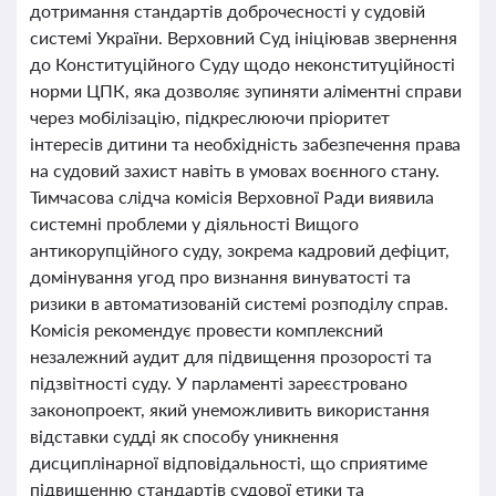
дотримання стандартів доброчесності у судовій
системі України. Верховний Суд ініціював звернення
до Конституційного Суду щодо неконституційності
норми ЦПК, яка дозволяє зупиняти аліментні справи
через мобілізацію, підкреслюючи пріоритет
інтересів дитини та необхідність забезпечення права
на судовий захист навіть в умовах воєнного стану.
Тимчасова слідча комісія Верховної Ради виявила
системні проблеми у діяльності Вищого
антикорупційного суду, зокрема кадровий дефіцит,
домінування угод про визнання винуватості та
ризики в автоматизованій системі розподілу справ.
Комісія рекомендує провести комплексний
незалежний аудит для підвищення прозорості та
підзвітності суду. У парламенті зареєстровано
законопроект, який унеможливить використання
відставки судді як способу уникнення
дисциплінарної відповідальності, що сприятиме
підвищенню стандартів судової етики та