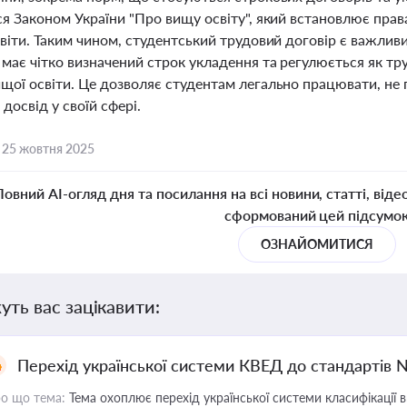
я Законом України "Про вищу освіту", який встановлює права
світи. Таким чином, студентський трудовий договір є важлив
має чітко визначений строк укладення та регулюється як тр
щої освіти. Це дозволяє студентам легально працювати, не
досвід у своїй сфері.
,
25 жовтня 2025
Повний AI-огляд дня та посилання на всі новини, статті, віде
сформований цей підсумо
ОЗНАЙОМИТИСЯ
уть вас зацікавити:
Перехід української системи КВЕД до стандартів 
о що тема:
Тема охоплює перехід української системи класифікації в