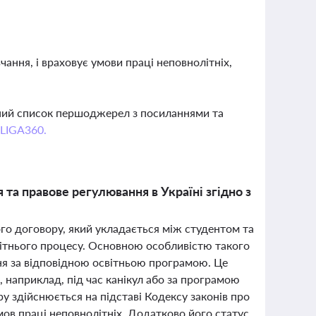
ання, і враховує умови праці неповнолітніх,
вний список першоджерел з посиланнями та
 LIGA360.
та правове регулювання в Україні згідно з
го договору, який укладається між студентом та
вітнього процесу. Основною особливістю такого
ня за відповідною освітньою програмою. Це
 наприклад, під час канікул або за програмою
у здійснюється на підставі Кодексу законів про
ов праці неповнолітніх. Додатково його статус