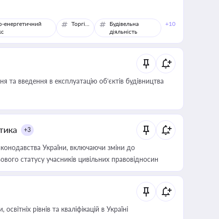
о-енергетичний
Торгівля
Будівельна
+10
кс
діяльність
я та введення в експлуатацію об’єктів будівництва
итика
+3
конодавства України, включаючи зміни до
ового статусу учасників цивільних правовідносин
світніх рівнів та кваліфікацій в Україні