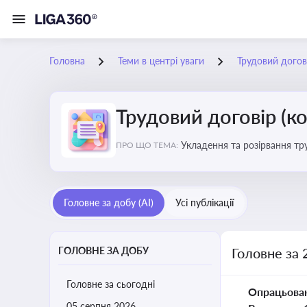
Головна
Теми в центрі уваги
Трудовий догов
Трудовий договір (к
Укладення та розірвання тр
ПРО ЩО ТЕМА:
Головне за добу (AI)
Усі публікації
ГОЛОВНЕ ЗА ДОБУ
Головне за 
Головне за сьогодні
Опрацьова
05 серпня 2026