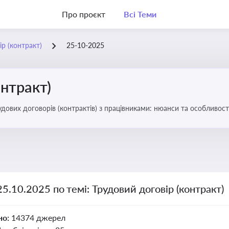
Про проєкт
Всі Теми
ір (контракт)
25-10-2025
онтракт)
удових договорів (контрактів) з працівниками: нюанси та особливост
25.10.2025 по темі: Трудовий договір (контракт)
но:
14374 джерел