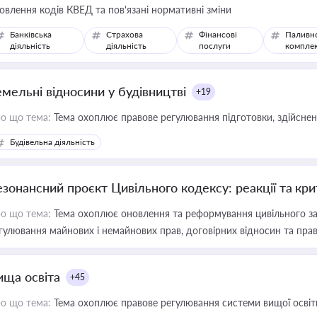
овлення кодів КВЕД та пов'язані нормативні зміни
Банківська
Страхова
Фінансові
Паливн
діяльність
діяльність
послуги
компле
емельні відносини у будівництві
+19
о що тема:
Тема охоплює правове регулювання підготовки, здійсненн
Будівельна діяльність
езонансний проєкт Цивільного кодексу: реакції та кр
о що тема:
Тема охоплює оновлення та реформування цивільного за
гулювання майнових і немайнових прав, договірних відносин та прав
ища освіта
+45
о що тема:
Тема охоплює правове регулювання системи вищої освіти, о