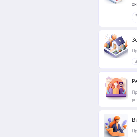
он
З
Пр
Р
Пр
ре
В
Пр