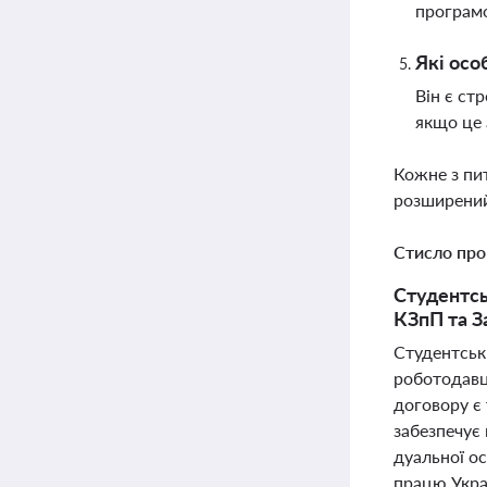
програмо
Які осо
Він є ст
якщо це 
Кожне з пи
розширений
Стисло про
Студентсь
КЗпП та З
Студентськ
роботодавц
договору є
забезпечує 
дуальної ос
працю Укра