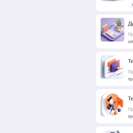
Д
Пр
зо
T
Пр
пр
T
Пр
пр