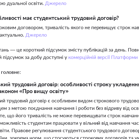
ю дуальної освіти.
Джерело
бливості має студентський трудовий договір?
роковим договором, тривалість якого не перевищує строк навч
актуально.
Джерело
тань — це короткий підсумок змісту публікацій за день. По
 підсумок за добу доступні у
комерційній версії Платформи
 головне:
кий трудовий договір: особливості строку укладення 
аконом «Про вищу освіту»
ий трудовий договір є особливим видом строкового трудово
ем з метою поєднання навчання і роботи без відриву від ос
 те, що його тривалість не може перевищувати строк навчан
можливість студентам працювати у вільний від навчання час,
віти. Правове регулювання студентського трудового договор
їни, зокрема норм, що стосуються строкових договорів та ум