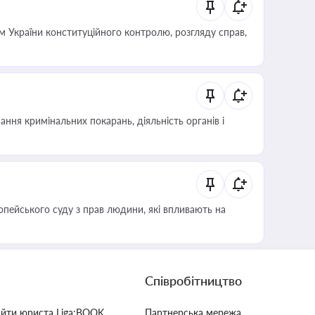
 України конституційного контролю, розгляду справ,
ння кримінальних покарань, діяльність органів і
опейського суду з прав людини, які впливають на
Співробітництво
айти юриста Liga:BOOK
Партнерська мережа