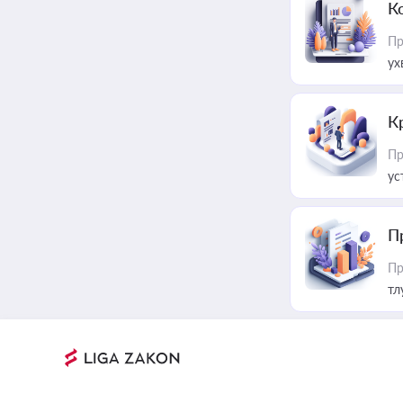
К
Пр
ух
К
Пр
ус
П
Пр
тл