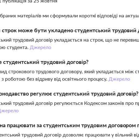
1 публікація за 25 жовтня
ібраних матеріалів ми сформували короткі відповіді на актуал
 строк може бути укладено студентський трудовий 
ький трудовий договір укладається на строк, що не перевищ
ою студента.
Джерело
 студентський трудовий договір?
вид строкового трудового договору, який укладається між 
 з роботою без відриву від освітнього процесу.
Джерело
онодавство регулює студентський трудовий договір?
ький трудовий договір регулюється Кодексом законів про п
Джерело
а працювати за студентським трудовим договором п
дентський трудовий договір дозволяє працювати у вільний від