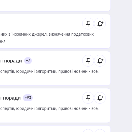
аних з іноземних джерел, визначення податкових
ння
ні поради
+7
пертів, юридичні алгоритми, правові новини - все,
ні поради
+93
пертів, юридичні алгоритми, правові новини - все,