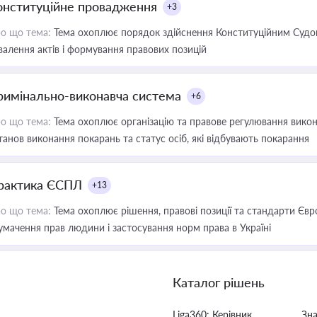
онституційне провадження
+3
о що тема:
Тема охоплює порядок здійснення Конституційним Судом
валення актів і формування правових позицій
римінально-виконавча система
+6
о що тема:
Тема охоплює організацію та правове регулювання викона
танов виконання покарань та статус осіб, які відбувають покарання
рактика ЄСПЛ
+13
о що тема:
Тема охоплює рішення, правові позиції та стандарти Євр
умачення прав людини і застосування норм права в Україні
Каталог рішень
Liga360: Керівник
Зн