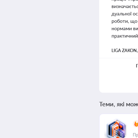
визначаєтьс
дуальної о
роботи, що 
нормами ви
практичний 
LIGA ZAKON
Теми, які мож
Пр