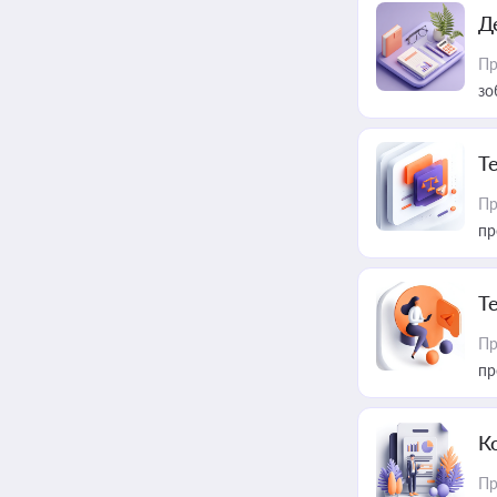
Д
Пр
зо
T
Пр
пр
T
Пр
пр
К
Пр