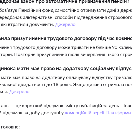
дбачає закон про автоматичне призначення пенсій?
бов’язує Пенсійний фонд самостійно отримувати дані з дер
передбачає альтернативні способи підтвердження страховог
, які втратили документи.
Джерело
вила призупинення трудового договору під час воєнн
ення трудового договору може тривати не більше 90 кален
торін. Повторне призупинення після вичерпання цього стро
инока мати має право на додаткову соціальну відпу
мати має право на додаткову оплачувану відпустку тривалі
ивільної дієздатності до 18 років. Якщо дитина отримала пов
ься.
Джерело
тань — це короткий підсумок змісту публікацій за день. По
 підсумок за добу доступні у
комерційній версії Платформи
 головне: