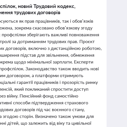
спілок, новий Трудовий кодекс,
нення трудових договорів
уються як прав працівників, так і обов’язків
ежена, зокрема скасовано обов’язкову згоду
ас профспілки зберігають важливі повноваження
нтролі за дотриманням трудових прав. Проєкт
вих договорів, включно з дистанційною роботою,
озширення підстав для звільнення, обмеження
окрема щодо мінімальної зарплати. Експерти
 профспілок. Законодавство також вводить нові
овим договором, а платформи отримують
іальні гарантії працівників і прозорість ринку
пенсій, який покликаний спростити доступ
рез війну. Пенсійний фонд самостійно
нативні способи підтвердження страхового
дових договорів під час воєнного стану,
а згодою сторін. Визначено також умови для
і дітей, що залежить від віку та цивільної