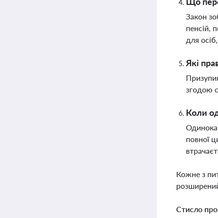
Що пере
Закон зо
пенсій, 
для осіб
Які пра
Призупин
згодою с
Коли од
Одинока 
повної ц
втрачаєт
Кожне з пи
розширений
Стисло про