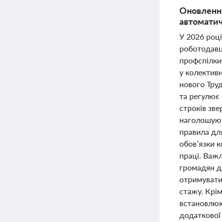
Оновлення
автоматич
У 2026 році
роботодавці
профспілки
у колектив
нового Тру
та регулює 
строків зв
наголошують
правила дл
обов’язки к
праці. Важ
громадян до
отримувати
стажу. Крім
встановлюю
додаткової 