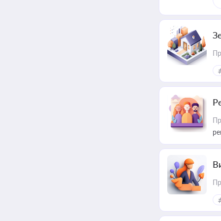
З
Пр
Р
Пр
ре
В
Пр