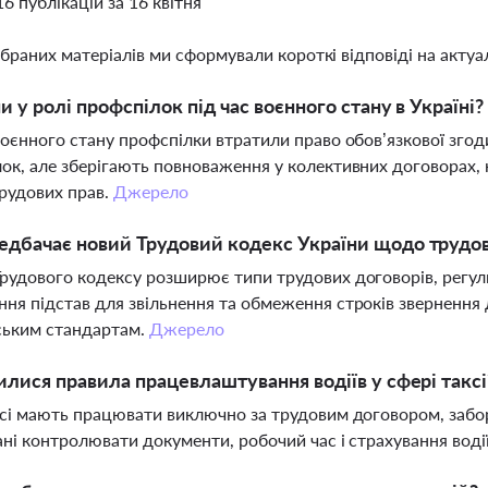
16 публікацій за 16 квітня
ібраних матеріалів ми сформували короткі відповіді на актуал
ни у ролі профспілок під час воєнного стану в Україні?
воєнного стану профспілки втратили право обов’язкової згоди
ок, але зберігають повноваження у колективних договорах, 
трудових прав.
Джерело
дбачає новий Трудовий кодекс України щодо трудов
рудового кодексу розширює типи трудових договорів, регул
ня підстав для звільнення та обмеження строків звернення д
ським стандартам.
Джерело
илися правила працевлаштування водіїв у сфері таксі
ксі мають працювати виключно за трудовим договором, забо
ані контролювати документи, робочий час і страхування водії