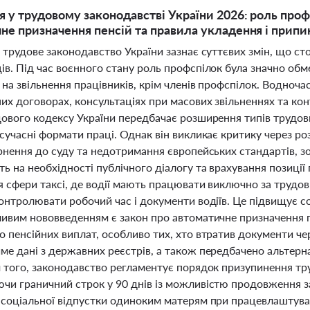
 у трудовому законодавстві України 2026: роль проф
не призначення пенсій та правила укладення і припи
 трудове законодавство України зазнає суттєвих змін, що стос
в. Під час воєнного стану роль профспілок була значно обм
 на звільнення працівників, крім членів профспілок. Водноч
них договорах, консультаціях при масових звільненнях та ко
дового кодексу України передбачає розширення типів трудо
сучасні формати праці. Однак він викликає критику через р
ернення до суду та недотримання європейських стандартів, з
 на необхідності публічного діалогу та врахування позиції
я сфери таксі, де водії мають працювати виключно за труд
онтролювати робочий час і документи водіїв. Це підвищує соц
ливим нововведенням є закон про автоматичне призначення 
 пенсійних виплат, особливо тих, хто втратив документи че
ме дані з державних реєстрів, а також передбачено альтер
 того, законодавство регламентує порядок призупинення тру
чи граничний строк у 90 днів із можливістю продовження з
соціальної відпустки одиноким матерям при працевлаштуванн