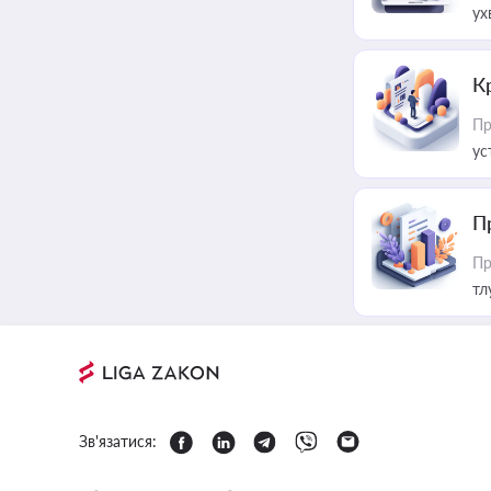
ух
К
Пр
ус
П
Пр
тл
Зв'язатися: