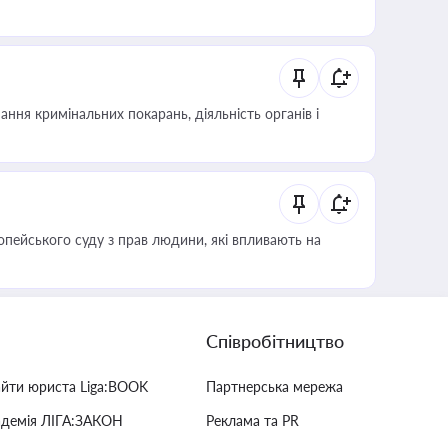
ння кримінальних покарань, діяльність органів і
опейського суду з прав людини, які впливають на
Співробітництво
айти юриста Liga:BOOK
Партнерська мережа
адемія ЛІГА:ЗАКОН
Реклама та PR