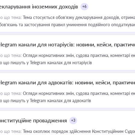
екларування іноземних доходів
+6
о що тема:
Тема стосується обов’язку декларування доходів, отрим
бов’язань та застосування правил уникнення подвійного оподаткува
elegram канали для нотаріусів: новини, кейси, практич
о що тема:
Огляди нормативних змін, судова практика, коментарі екс
о що пишуть у Telegram каналах для нотаріусів
elegram канали для адвокатів: новини, кейси, практич
о що тема:
Огляди нормативних змін, судова практика, коментарі екс
о що пишуть у Telegram каналах для адвокатів
онституційне провадження
+3
о що тема:
Тема охоплює порядок здійснення Конституційним Судом