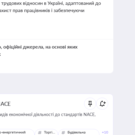
 трудових відносин в Україні, адаптований до
ахист прав працівників і забезпечуючи
о, офіційні джерела, на основі яких
к
NACE
идів економічної діяльності до стандартів NACE,
о-енергетичний
Торгівля
Будівельна
+10