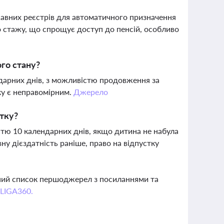
жавних реєстрів для автоматичного призначення
о стажу, що спрощує доступ до пенсій, особливо
ого стану?
дарних днів, з можливістю продовження за
ку є неправомірним.
Джерело
стку?
стю 10 календарних днів, якщо дитина не набула
ну дієздатність раніше, право на відпустку
вний список першоджерел з посиланнями та
 LIGA360.