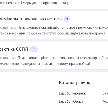
валення актів і формування правових позицій
римінально-виконавча система
+6
о що тема:
Тема охоплює організацію та правове регулювання викона
танов виконання покарань та статус осіб, які відбувають покарання
рактика ЄСПЛ
+13
о що тема:
Тема охоплює рішення, правові позиції та стандарти Євр
умачення прав людини і застосування норм права в Україні
Каталог рішень
Liga360: Керівник
Зн
Liga360: Юрист
Ак