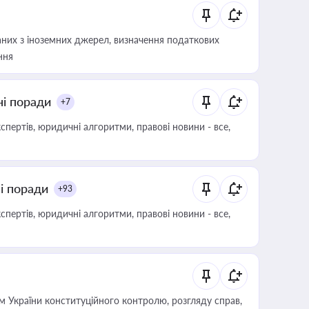
аних з іноземних джерел, визначення податкових
ння
ні поради
+7
пертів, юридичні алгоритми, правові новини - все,
ні поради
+93
пертів, юридичні алгоритми, правові новини - все,
 України конституційного контролю, розгляду справ,