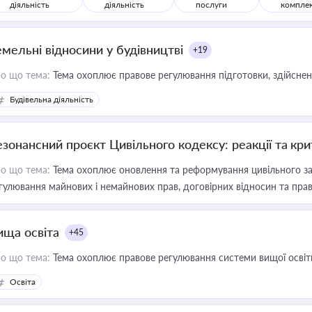
діяльність
діяльність
послуги
компле
емельні відносини у будівництві
+19
о що тема:
Тема охоплює правове регулювання підготовки, здійсненн
Будівельна діяльність
езонансний проєкт Цивільного кодексу: реакції та кр
о що тема:
Тема охоплює оновлення та реформування цивільного за
гулювання майнових і немайнових прав, договірних відносин та прав
ища освіта
+45
о що тема:
Тема охоплює правове регулювання системи вищої освіти, о
Освіта