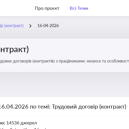
Про проєкт
Всі Теми
ір (контракт)
16-04-2026
онтракт)
удових договорів (контрактів) з працівниками: нюанси та особливост
16.04.2026 по темі: Трудовий договір (контракт)
но:
14536 джерел