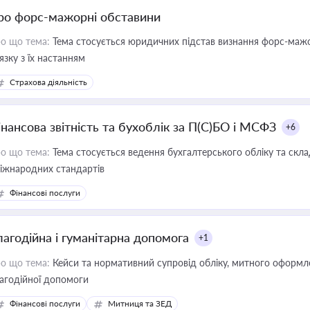
ро форс-мажорні обставини
о що тема:
Тема стосується юридичних підстав визнання форс-мажор
'язку з їх настанням
Страхова діяльність
інансова звітність та бухоблік за П(С)БО і МСФЗ
+6
о що тема:
Тема стосується ведення бухгалтерського обліку та скла
міжнародних стандартів
Фінансові послуги
лагодійна і гуманітарна допомога
+1
о що тема:
Кейси та нормативний супровід обліку, митного оформлен
агодійної допомоги
Фінансові послуги
Митниця та ЗЕД