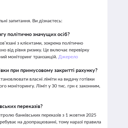
ьні запитання. Ви дізнаєтесь:
нгу політично значущих осіб?
в’язані з клієнтами, зокрема політично
о від рівня ризику. Це включає перевірку
ний моніторинг транзакцій.
Джерело
івки при примусовому закритті рахунку?
тановлювати власні ліміти на видачу готівки
о моніторингу. Ліміт у 30 тис. грн є законним,
вських переказів?
нтролю банківських переказів з 1 жовтня 2025
перебуває на доопрацюванні, тому наразі правила