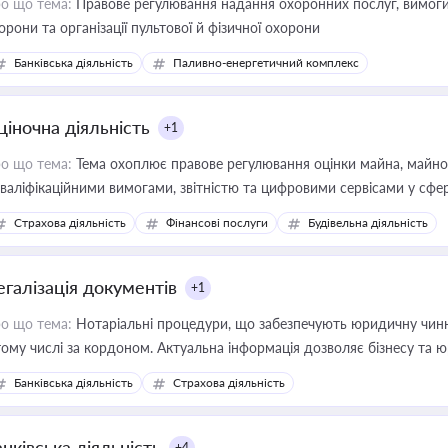
о що тема:
Правове регулювання надання охоронних послуг, вимоги д
орони та організації пультової й фізичної охорони
Банківська діяльність
Паливно-енергетичний комплекс
ціночна діяльність
+1
о що тема:
Тема охоплює правове регулювання оцінки майна, майнови
кваліфікаційними вимогами, звітністю та цифровими сервісами у сфер
дійних змін у цій сфері корисне для власника бізнесу, керівника, юр
Страхова діяльність
Фінансові послуги
Будівельна діяльність
иватизації, оренди державного майна, корпоративних угод і перевірки
егалізація документів
+1
о що тема:
Нотаріальні процедури, що забезпечують юридичну чинні
тому числі за кордоном. Актуальна інформація дозволяє бізнесу т
зиків недійсності та забезпечувати їх належне прийняття органами 
Банківська діяльність
Страхова діяльність
нківська діяльність
+4