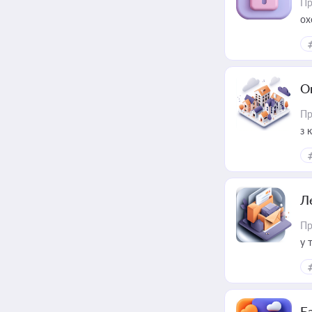
Пр
ох
О
Пр
з 
ме
пр
Л
Пр
у 
ри
Ба