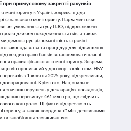
ії при примусовому закритті рахунків
го моніторингу в Україні, зокрема щодо
ері фінансового моніторингу. Парламентське
ове регулювання статусу ПЗО, підкреслюючи
онтролю джерел походження статків, а також
ми демонструє різноманітність строків і
ного законодавства та процедур для підвищення
підтвердив право банків встановлювати власні
шення правил фінансового моніторингу. Зокрема,
 якщо він прописаний у договорі з клієнтом. НБУ
 переказів з 1 жовтня 2025 року, підкресливши,
на доопрацюванні. Крім того, Національне
ння значних порушень у деклараціях посадовців,
них даних перевищує 461 млн грн, що свідчить
ансового контролю. Ці факти підкреслюють
ніторингу, а також координації між державними
и та запобігання зловживанням.