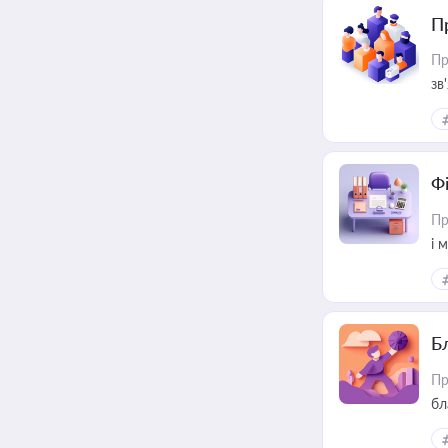
П
Пр
зв
Ф
Пр
і 
Б
Пр
бл