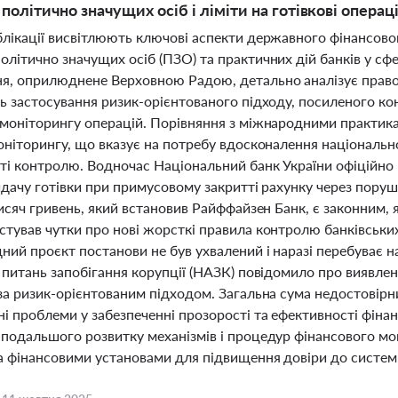
політично значущих осіб і ліміти на готівкові операц
блікації висвітлюють ключові аспекти державного фінансово
літично значущих осіб (ПЗО) та практичних дій банків у сф
я, оприлюднене Верховною Радою, детально аналізує прав
ть застосування ризик-орієнтованого підходу, посиленого к
 моніторингу операцій. Порівняння з міжнародними практика
моніторингу, що вказує на потребу вдосконалення національ
ті контролю. Водночас Національний банк України офіційно 
идачу готівки при примусовому закритті рахунку через пору
тисяч гривень, який встановив Райффайзен Банк, є законним,
тував чутки про нові жорсткі правила контролю банківських
ний проєкт постанови не був ухвалений і наразі перебуває 
 питань запобігання корупції (НАЗК) повідомило про виявле
 за ризик-орієнтованим підходом. Загальна сума недостовір
ні проблеми у забезпеченні прозорості та ефективності фін
 подальшого розвитку механізмів і процедур фінансового мо
а фінансовими установами для підвищення довіри до систем