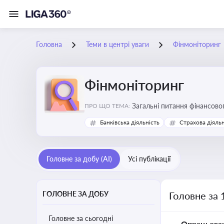
Головна
Теми в центрі уваги
Фінмоніторинг
Фінмоніторинг
Загальні питання фінансово
ПРО ЩО ТЕМА:
Банківська діяльність
Страхова діяльн
Головне за добу (AI)
Усі публікації
ГОЛОВНЕ ЗА ДОБУ
Головне за 
Головне за сьогодні
Опрацьова