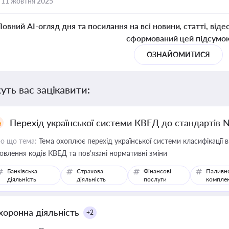
,
11 жовтня 2025
Повний AI-огляд дня та посилання на всі новини, статті, віде
сформований цей підсумо
ОЗНАЙОМИТИСЯ
уть вас зацікавити:
Перехід української системи КВЕД до стандартів 
о що тема:
Тема охоплює перехід української системи класифікації в
овлення кодів КВЕД та пов'язані нормативні зміни
Банківська
Страхова
Фінансові
Паливн
діяльність
діяльність
послуги
компле
хоронна діяльність
+2