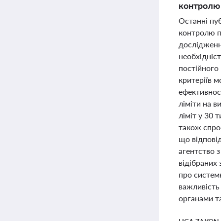
контролю 
Останні пу
контролю по
дослідженн
необхідніс
постійного
критеріїв 
ефективнос
ліміти на в
ліміт у 30 
також спрос
що відповід
агентство з
відібраних
про систем
важливість
органами т