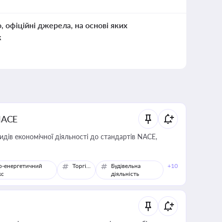
о, офіційні джерела, на основі яких
к
NACE
идів економічної діяльності до стандартів NACE,
о-енергетичний
Торгівля
Будівельна
+10
кс
діяльність