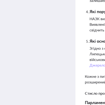
залишают
Які пор
НАЗК вия
Виявлені
свідчить
Які осн
Згідно з
Липецько
військов
Джерел
Кожне з пи
розширений
Стисло про
Парламент