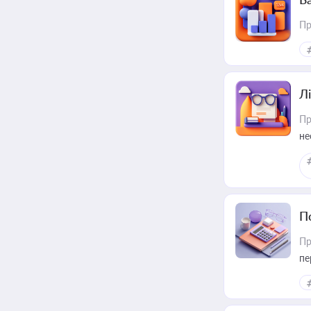
Пр
Лі
Пр
не
П
Пр
пе