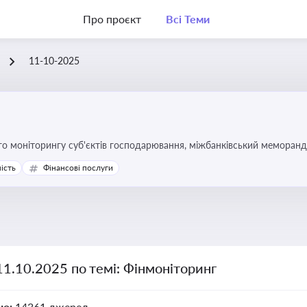
Про проєкт
Всі Теми
11-10-2025
го моніторингу суб'єктів господарювання, міжбанківський меморан
ість
Фінансові послуги
11.10.2025 по темі: Фінмоніторинг
но:
14361 джерел