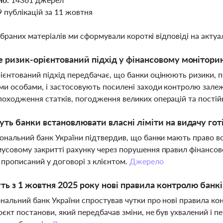
9 публікацій за 11 жовтня
ібраних матеріалів ми сформували короткі відповіді на актуал
 ризик-орієнтований підхід у фінансовому монітори
ієнтований підхід передбачає, що банки оцінюють ризики, по
и особами, і застосовують посилені заходи контролю залежн
оходження статків, погодження великих операцій та постій
ть банки встановлювати власні ліміти на видачу гот
іональний банк України підтвердив, що банки мають право вс
усовому закритті рахунку через порушення правил фінансовог
 прописаний у договорі з клієнтом.
Джерело
ть з 1 жовтня 2025 року нові правила контролю банкі
ональний банк України спростував чутки про нові правила ко
оєкт постанови, який передбачав зміни, не був ухвалений і 