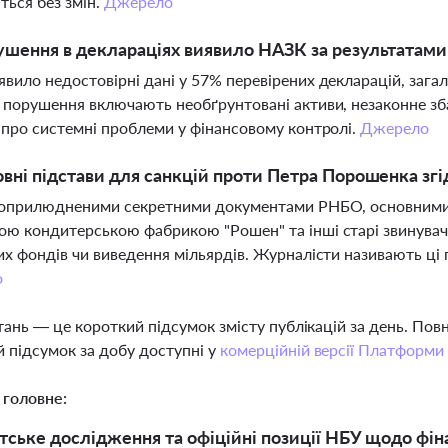
ься без змін.
Джерело
ушення в деклараціях виявило НАЗК за результатами
вило недостовірні дані у 57% перевірених декларацій, зага
 порушення включають необґрунтовані активи, незаконне зб
 про системні проблеми у фінансовому контролі.
Джерело
овні підстави для санкцій проти Петра Порошенка з
 оприлюдненими секретними документами РНБО, основними 
ю кондитерською фабрикою "Рошен" та інші старі звинувачен
их фондів чи виведення мільярдів. Журналісти називають ці
о
тань — це короткий підсумок змісту публікацій за день. По
 підсумок за добу доступні у
комерційній версії Платформи
 головне:
ське дослідження та офіційні позиції НБУ щодо фіна