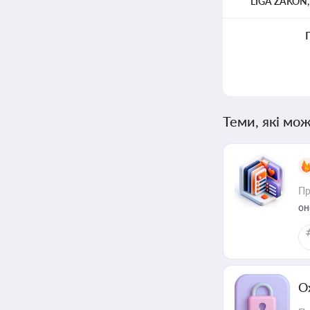
LIGA ZAKON
Теми, які мож
Пр
он
О