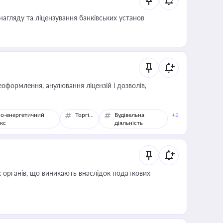
нагляду та ліцензування банківських установ
оформлення, анулювання ліцензій і дозволів,
о-енергетичний
Торгівля
Будівельна
+2
кс
діяльність
 органів, що виникають внаслідок податкових