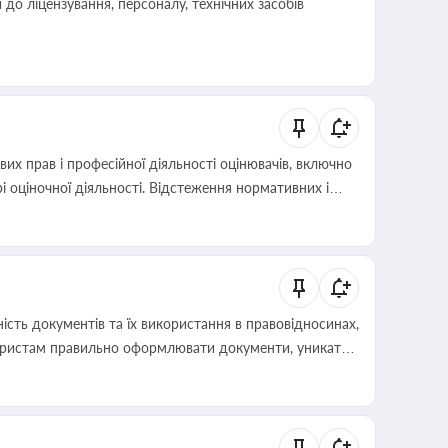
о ліцензування, персоналу, технічних засобів
х прав і професійної діяльності оцінювачів, включно
і оціночної діяльності. Відстеження нормативних і
иста або бухгалтера під час оподаткування,
 статусу суб'єктів оціночної діяльності
сть документів та їх використання в правовідносинах,
а юристам правильно оформлювати документи, уникати
влади та контрагентами