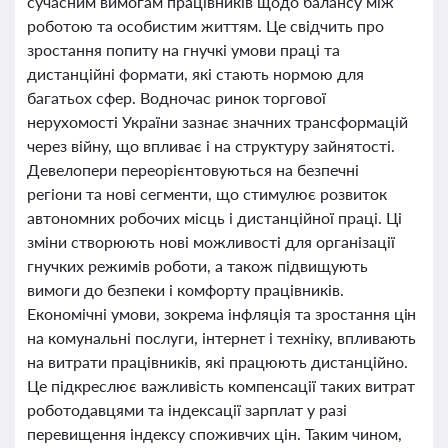
сучасним вимогам працівників щодо балансу між
роботою та особистим життям. Це свідчить про
зростання попиту на гнучкі умови праці та
дистанційні формати, які стають нормою для
багатьох сфер. Водночас ринок торгової
нерухомості України зазнає значних трансформацій
через війну, що впливає і на структуру зайнятості.
Девелопери переорієнтовуються на безпечні
регіони та нові сегменти, що стимулює розвиток
автономних робочих місць і дистанційної праці. Ці
зміни створюють нові можливості для організації
гнучких режимів роботи, а також підвищують
вимоги до безпеки і комфорту працівників.
Економічні умови, зокрема інфляція та зростання цін
на комунальні послуги, інтернет і техніку, впливають
на витрати працівників, які працюють дистанційно.
Це підкреслює важливість компенсації таких витрат
роботодавцями та індексації зарплат у разі
перевищення індексу споживчих цін. Таким чином,