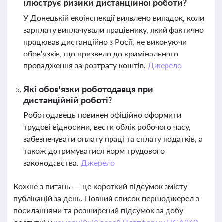
ілюструє ризики дистанційної роботи?
У Донецькій екоінспекції виявлено випадок, коли
зарплату виплачували працівнику, який фактично
працював дистанційно з Росії, не виконуючи
обов’язків, що призвело до кримінального
провадження за розтрату коштів.
Джерело
Які обов’язки роботодавця при
дистанційній роботі?
Роботодавець повинен офіційно оформити
трудові відносини, вести облік робочого часу,
забезпечувати оплату праці та сплату податків, а
також дотримуватися норм трудового
законодавства.
Джерело
Кожне з питань — це короткий підсумок змісту
публікацій за день. Повний список першоджерел з
посиланнями та розширений підсумок за добу
доступні у
комерційній версії Платформи LIGA360.