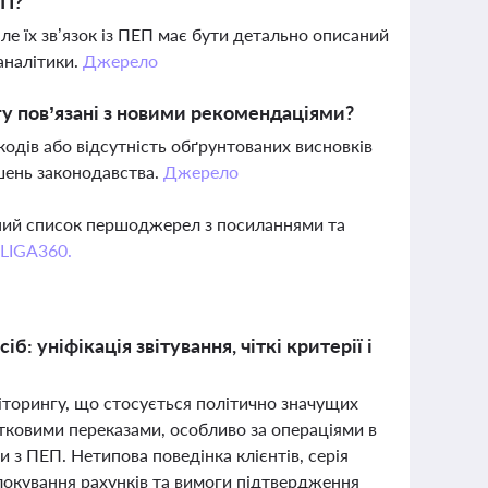
ЕП?
е їх зв’язок із ПЕП має бути детально описаний
аналітики.
Джерело
гу пов’язані з новими рекомендаціями?
кодів або відсутність обґрунтованих висновків
шень законодавства.
Джерело
вний список першоджерел з посиланнями та
 LIGA360.
: уніфікація звітування, чіткі критерії і
іторингу, що стосується політично значущих
ртковими переказами, особливо за операціями в
и з ПЕП. Нетипова поведінка клієнтів, серія
блокування рахунків та вимоги підтвердження