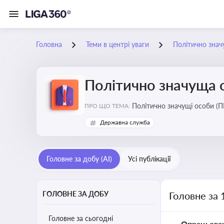
Головна
Теми в центрі уваги
Політично знач
Політично значуща 
Політично значущі особи (ПЕ
ПРО ЩО ТЕМА:
Державна служба
Головне за добу (AI)
Усі публікації
ГОЛОВНЕ ЗА ДОБУ
Головне за 
Головне за сьогодні
Опрацьова