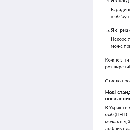
Як слід
Юридичні
в обґрун
Які риз
Некорект
може при
Кожне з пи
розширений
Стисло про
Нові станд
посилений
В Україні 
осіб (ПЕП) 
межах від 3
дрібних пл