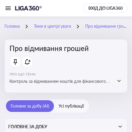
ВХІД ДО LIGA360
Головна
Теми в центрі уваги
Про відмивання грошей
Про відмивання грошей
ПРО ЩО ТЕМА:
Контроль за відмиванням коштів для фінансового
моніторингу, що допомагає запобігати незаконним
схемам, фінансуванню тероризму та ухиленню від
сплати податків. Вбудовування AML у договори та
Головне за добу (AI)
Усі публікації
політики
ГОЛОВНЕ ЗА ДОБУ