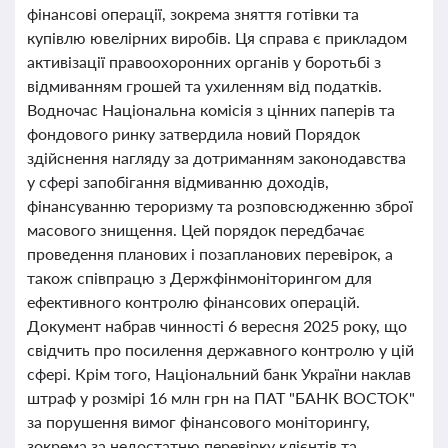
фінансові операції, зокрема зняття готівки та
купівлю ювелірних виробів. Ця справа є прикладом
активізації правоохоронних органів у боротьбі з
відмиванням грошей та ухиленням від податків.
Водночас Національна комісія з цінних паперів та
фондового ринку затвердила новий Порядок
здійснення нагляду за дотриманням законодавства
у сфері запобігання відмиванню доходів,
фінансуванню тероризму та розповсюдженню зброї
масового знищення. Цей порядок передбачає
проведення планових і позапланових перевірок, а
також співпрацю з Держфінмоніторингом для
ефективного контролю фінансових операцій.
Документ набрав чинності 6 вересня 2025 року, що
свідчить про посилення державного контролю у цій
сфері. Крім того, Національний банк України наклав
штраф у розмірі 16 млн грн на ПАТ "БАНК ВОСТОК"
за порушення вимог фінансового моніторингу,
зокрема за недостатню перевірку клієнтів та