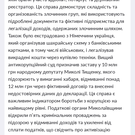
реєстратор. Ця справа демонструє складність та
організованість злочинних груп, які використовують
підроблені документи та фіктивні підприємства для
легалізації доходів, одержаних злочинним шляхом.
Також було екстрадовано з Німеччини українця,
який організував шахрайську схему з банківськими
картками, в тому числі військових, і легалізував
викрадені кошти через купівлю техніки. Вищий
антикорупційний суд призначив заставу у 10 млн
грн народному депутату Миколі Тищенку, якого
підозрюють у вимаганні хабаря, відмиванні понад
12 млн грн через фіктивний договір та внесенні
недостовірних даних до декларації. Ця справа є
важливим індикатором боротьби з корупцією на
найвищому рівні. Податкові органи Миколаївщини
відкрили п’ять кримінальних проваджень за
підозрою у відмиванні доходів та ухиленні від
сплати податків, що свідчить про активізацію