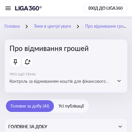
ВХІД ДО LIGA360
Головна
Теми в центрі уваги
Про відмивання грошей
Про відмивання грошей
ПРО ЩО ТЕМА:
Контроль за відмиванням коштів для фінансового
моніторингу, що допомагає запобігати незаконним
схемам, фінансуванню тероризму та ухиленню від
сплати податків. Вбудовування AML у договори та
Головне за добу (AI)
Усі публікації
політики
ГОЛОВНЕ ЗА ДОБУ