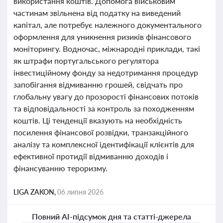
використання коштів. Допомога військовим
частинам звільнена від податку на виведений
капітал, але потребує належного документального
оформлення для уникнення ризиків фінансового
моніторингу. Водночас, міжнародні приклади, такі
як штрафи португальського регулятора
інвестиційному фонду за недотримання процедур
запобігання відмиванню грошей, свідчать про
глобальну увагу до прозорості фінансових потоків
та відповідальності за контроль за походженням
коштів. Ці тенденції вказують на необхідність
посилення фінансової розвідки, транзакційного
аналізу та комплексної ідентифікації клієнтів для
ефективної протидії відмиванню доходів і
фінансуванню тероризму.
LIGA ZAKON,
06 липня 2026
Повний AI-підсумок дня та статті-джерела