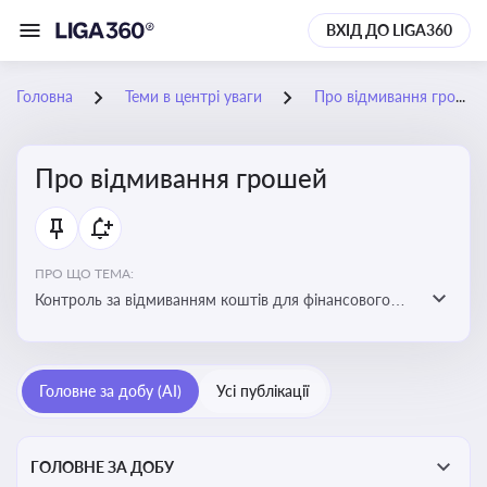
ВХІД ДО LIGA360
Головна
Теми в центрі уваги
Про відмивання грошей
Про відмивання грошей
ПРО ЩО ТЕМА:
Контроль за відмиванням коштів для фінансового
моніторингу, що допомагає запобігати незаконним
схемам, фінансуванню тероризму та ухиленню від
сплати податків. Вбудовування AML у договори та
Головне за добу (AI)
Усі публікації
політики
ГОЛОВНЕ ЗА ДОБУ