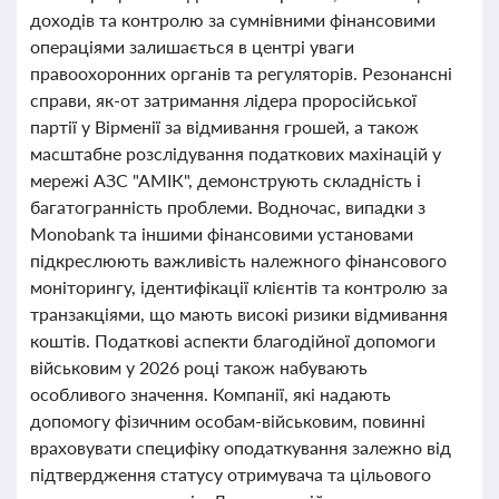
доходів та контролю за сумнівними фінансовими
операціями залишається в центрі уваги
правоохоронних органів та регуляторів. Резонансні
справи, як-от затримання лідера проросійської
партії у Вірменії за відмивання грошей, а також
масштабне розслідування податкових махінацій у
мережі АЗС "АМІК", демонструють складність і
багатогранність проблеми. Водночас, випадки з
Monobank та іншими фінансовими установами
підкреслюють важливість належного фінансового
моніторингу, ідентифікації клієнтів та контролю за
транзакціями, що мають високі ризики відмивання
коштів. Податкові аспекти благодійної допомоги
військовим у 2026 році також набувають
особливого значення. Компанії, які надають
допомогу фізичним особам-військовим, повинні
враховувати специфіку оподаткування залежно від
підтвердження статусу отримувача та цільового