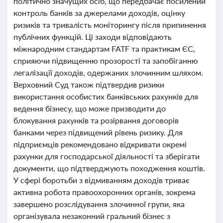
політично значущих осіб, що передбачає посилений
контроль банків за джерелами доходів, оцінку
ризиків та тривалість моніторингу після припинення
публічних функцій. Ці заходи відповідають
міжнародним стандартам FATF та практикам ЄС,
сприяючи підвищенню прозорості та запобіганню
легалізації доходів, одержаних злочинним шляхом.
Верховний Суд також підтвердив ризики
використання особистих банківських рахунків для
ведення бізнесу, що може призводити до
блокування рахунків та розірвання договорів
банками через підвищений рівень ризику. Для
підприємців рекомендовано відкривати окремі
рахунки для господарської діяльності та зберігати
документи, що підтверджують походження коштів.
У сфері боротьби з відмиванням доходів триває
активна робота правоохоронних органів, зокрема
завершено розслідування злочинної групи, яка
організувала незаконний гральний бізнес з