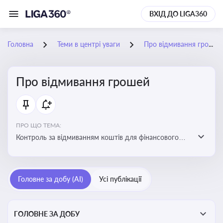
ВХІД ДО LIGA360
Головна
Теми в центрі уваги
Про відмивання грошей
Про відмивання грошей
ПРО ЩО ТЕМА:
Контроль за відмиванням коштів для фінансового
моніторингу, що допомагає запобігати незаконним
схемам, фінансуванню тероризму та ухиленню від
сплати податків. Вбудовування AML у договори та
Головне за добу (AI)
Усі публікації
політики
ГОЛОВНЕ ЗА ДОБУ