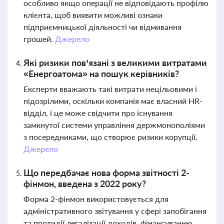
особливо якщо операції не відповідають профілю
клієнта, щоб виявити можливі ознаки
підприємницької діяльності чи відмивання
грошей.
Джерело
Які ризики пов’язані з великими витратами
«Енергоатома» на пошук керівників?
Експерти вважають такі витрати нецільовими і
підозрілими, оскільки компанія має власний HR-
відділ, і це може свідчити про існування
замкнутої системи управління держмонополіями
з посередниками, що створює ризики корупції.
Джерело
Що передбачає нова форма звітності 2-
фінмон, введена з 2022 року?
Форма 2-фінмон використовується для
адміністративного звітування у сфері запобігання
та протидії легалізації доходів, фінансуванню