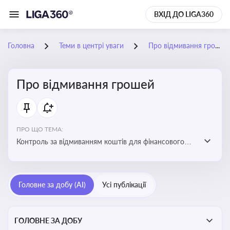
ВХІД ДО LIGA360
Головна
Теми в центрі уваги
Про відмивання грошей
Про відмивання грошей
ПРО ЩО ТЕМА:
Контроль за відмиванням коштів для фінансового
моніторингу, що допомагає запобігати незаконним
схемам, фінансуванню тероризму та ухиленню від
сплати податків. Вбудовування AML у договори та
Головне за добу (AI)
Усі публікації
політики
ГОЛОВНЕ ЗА ДОБУ