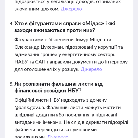
підозрюється у легалізації доходів, отриманих
злочинним шляхом.
Джерело
Хто є фігурантами справи «Мідас» і які
заходи вживаються проти них?
Фігурантами є бізнесмени Тимур Міндіч та
Олександр Цукерман, підозрювані у корупції та
відмиванні грошей у енергетичному секторі.
НАБУ та САП направили документи до Інтерполу
для оголошення їх у розшук.
Джерело
Як розпізнати фальшиві листи від
фінансової розвідки НБУ?
Офіційні листи НБУ надходять з домену
@bank.gov.ua. Фальшиві листи можуть містити
шкідливі додатки або посилання, а підписані
вигаданими іменами. Не слід відкривати підозрілі
файли чи переходити за сумнівними
посиланнями.
Джерело