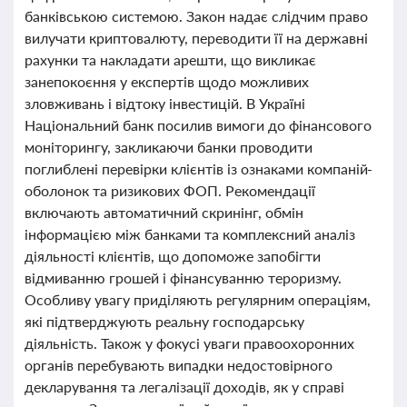
банківською системою. Закон надає слідчим право
вилучати криптовалюту, переводити її на державні
рахунки та накладати арешти, що викликає
занепокоєння у експертів щодо можливих
зловживань і відтоку інвестицій. В Україні
Національний банк посилив вимоги до фінансового
моніторингу, закликаючи банки проводити
поглиблені перевірки клієнтів із ознаками компаній-
оболонок та ризикових ФОП. Рекомендації
включають автоматичний скринінг, обмін
інформацією між банками та комплексний аналіз
діяльності клієнтів, що допоможе запобігти
відмиванню грошей і фінансуванню тероризму.
Особливу увагу приділяють регулярним операціям,
які підтверджують реальну господарську
діяльність. Також у фокусі уваги правоохоронних
органів перебувають випадки недостовірного
декларування та легалізації доходів, як у справі