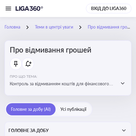
ВХІД ДО LIGA360
Головна
Теми в центрі уваги
Про відмивання грошей
Про відмивання грошей
ПРО ЩО ТЕМА:
Контроль за відмиванням коштів для фінансового
моніторингу, що допомагає запобігати незаконним
схемам, фінансуванню тероризму та ухиленню від
сплати податків. Вбудовування AML у договори та
Головне за добу (AI)
Усі публікації
політики
ГОЛОВНЕ ЗА ДОБУ