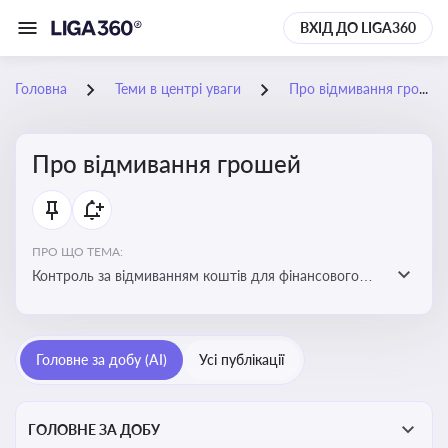
ВХІД ДО LIGA360
Головна
Теми в центрі уваги
Про відмивання грошей
Про відмивання грошей
ПРО ЩО ТЕМА:
Контроль за відмиванням коштів для фінансового
моніторингу, що допомагає запобігати незаконним
схемам, фінансуванню тероризму та ухиленню від
сплати податків. Вбудовування AML у договори та
Головне за добу (AI)
Усі публікації
політики
ГОЛОВНЕ ЗА ДОБУ