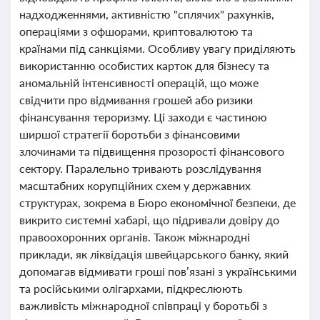
надходженнями, активністю "сплячих" рахунків,
операціями з офшорами, криптовалютою та
країнами під санкціями. Особливу увагу приділяють
використанню особистих карток для бізнесу та
аномальній інтенсивності операцій, що може
свідчити про відмивання грошей або ризики
фінансування тероризму. Ці заходи є частиною
ширшої стратегії боротьби з фінансовими
злочинами та підвищення прозорості фінансового
сектору. Паралельно тривають розслідування
масштабних корупційних схем у державних
структурах, зокрема в Бюро економічної безпеки, де
викрито системні хабарі, що підривали довіру до
правоохоронних органів. Також міжнародні
приклади, як ліквідація швейцарського банку, який
допомагав відмивати гроші пов’язані з українськими
та російськими олігархами, підкреслюють
важливість міжнародної співпраці у боротьбі з