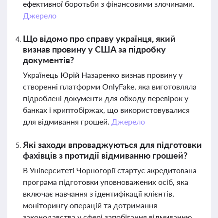
ефективної боротьби з фінансовими злочинами.
Джерело
Що відомо про справу українця, який
визнав провину у США за підробку
документів?
Українець Юрій Назаренко визнав провину у
створенні платформи OnlyFake, яка виготовляла
підроблені документи для обходу перевірок у
банках і криптобіржах, що використовувалися
для відмивання грошей.
Джерело
Які заходи впроваджуються для підготовки
фахівців з протидії відмиванню грошей?
В Університеті Чорногорії стартує акредитована
програма підготовки уповноважених осіб, яка
включає навчання з ідентифікації клієнтів,
моніторингу операцій та дотримання
законодавства у сфері запобігання відмиванню