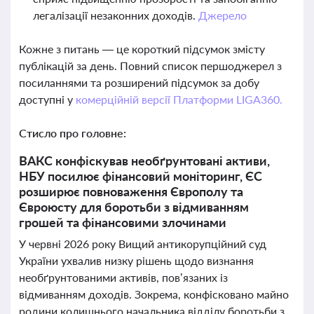
легалізації незаконних доходів.
Джерело
Кожне з питань — це короткий підсумок змісту
публікацій за день. Повний список першоджерел з
посиланнями та розширений підсумок за добу
доступні у
комерційній версії Платформи LIGA360.
Стисло про головне:
ВАКС конфіскував необґрунтовані активи,
НБУ посилює фінансовий моніторинг, ЄС
розширює повноваження Європолу та
Євроюсту для боротьби з відмиванням
грошей та фінансовими злочинами
У червні 2026 року Вищий антикорупційний суд
України ухвалив низку рішень щодо визнання
необґрунтованими активів, пов’язаних із
відмиванням доходів. Зокрема, конфісковано майно
родини колишнього начальника відділу боротьби з