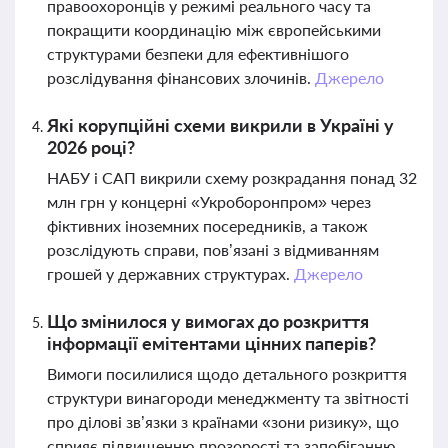
правоохоронців у режимі реального часу та
покращити координацію між європейськими
структурами безпеки для ефективнішого
розслідування фінансових злочинів.
Джерело
Які корупційні схеми викрили в Україні у
2026 році?
НАБУ і САП викрили схему розкрадання понад 32
млн грн у концерні «Укроборонпром» через
фіктивних іноземних посередників, а також
розслідують справи, пов’язані з відмиванням
грошей у державних структурах.
Джерело
Що змінилося у вимогах до розкриття
інформації емітентами цінних паперів?
Вимоги посилилися щодо детального розкриття
структури винагороди менеджменту та звітності
про ділові зв’язки з країнами «зони ризику», що
сприяє підвищенню прозорості та запобіганню