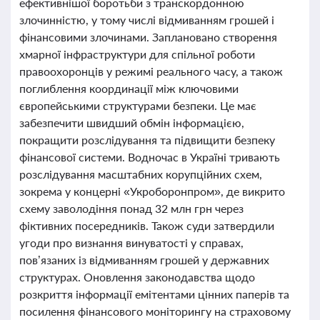
ефективнішої боротьби з транскордонною
злочинністю, у тому числі відмиванням грошей і
фінансовими злочинами. Заплановано створення
хмарної інфраструктури для спільної роботи
правоохоронців у режимі реального часу, а також
поглиблення координації між ключовими
європейськими структурами безпеки. Це має
забезпечити швидший обмін інформацією,
покращити розслідування та підвищити безпеку
фінансової системи. Водночас в Україні тривають
розслідування масштабних корупційних схем,
зокрема у концерні «Укроборонпром», де викрито
схему заволодіння понад 32 млн грн через
фіктивних посередників. Також суди затвердили
угоди про визнання винуватості у справах,
пов’язаних із відмиванням грошей у державних
структурах. Оновлення законодавства щодо
розкриття інформації емітентами цінних паперів та
посилення фінансового моніторингу на страховому