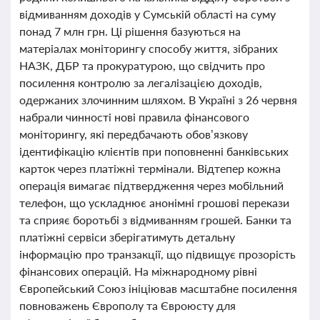
відмиванням доходів у Сумській області на суму
понад 7 млн грн. Ці рішення базуються на
матеріалах моніторингу способу життя, зібраних
НАЗК, ДБР та прокуратурою, що свідчить про
посилення контролю за легалізацією доходів,
одержаних злочинним шляхом. В Україні з 26 червня
набрали чинності нові правила фінансового
моніторингу, які передбачають обов’язкову
ідентифікацію клієнтів при поповненні банківських
карток через платіжні термінали. Відтепер кожна
операція вимагає підтвердження через мобільний
телефон, що ускладнює анонімні грошові перекази
та сприяє боротьбі з відмиванням грошей. Банки та
платіжні сервіси зберігатимуть детальну
інформацію про транзакції, що підвищує прозорість
фінансових операцій. На міжнародному рівні
Європейський Союз ініціював масштабне посилення
повноважень Європолу та Євроюсту для