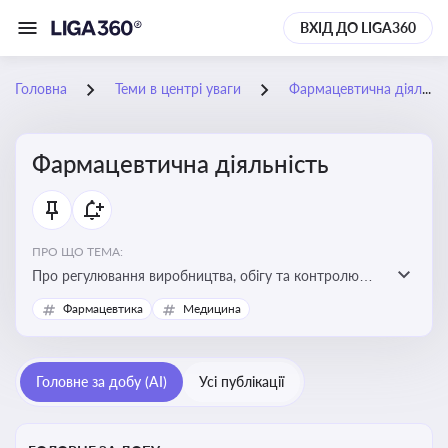
ВХІД ДО LIGA360
Головна
Теми в центрі уваги
Фармацевтична діяльність
Фармацевтична діяльність
ПРО ЩО ТЕМА:
Про регулювання виробництва, обігу та контролю
лікарських засобів для легальної роботи компаній та
Фармацевтика
Медицина
аптек, з дотриманням стандартів якості та безпеки
Головне за добу (AI)
Усі публікації