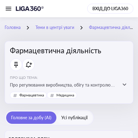
ВХІД ДО LIGA360
Головна
Теми в центрі уваги
Фармацевтична діяльність
Фармацевтична діяльність
ПРО ЩО ТЕМА:
Про регулювання виробництва, обігу та контролю
лікарських засобів для легальної роботи компаній та
Фармацевтика
Медицина
аптек, з дотриманням стандартів якості та безпеки
Головне за добу (AI)
Усі публікації