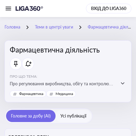
ВХІД ДО LIGA360
Головна
Теми в центрі уваги
Фармацевтична діяльність
Фармацевтична діяльність
ПРО ЩО ТЕМА:
Про регулювання виробництва, обігу та контролю
лікарських засобів для легальної роботи компаній та
Фармацевтика
Медицина
аптек, з дотриманням стандартів якості та безпеки
Головне за добу (AI)
Усі публікації