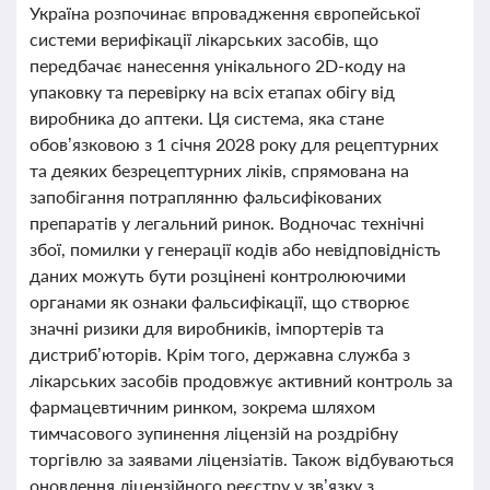
Україна розпочинає впровадження європейської
системи верифікації лікарських засобів, що
передбачає нанесення унікального 2D-коду на
упаковку та перевірку на всіх етапах обігу від
виробника до аптеки. Ця система, яка стане
обов’язковою з 1 січня 2028 року для рецептурних
та деяких безрецептурних ліків, спрямована на
запобігання потраплянню фальсифікованих
препаратів у легальний ринок. Водночас технічні
збої, помилки у генерації кодів або невідповідність
даних можуть бути розцінені контролюючими
органами як ознаки фальсифікації, що створює
значні ризики для виробників, імпортерів та
дистриб’юторів. Крім того, державна служба з
лікарських засобів продовжує активний контроль за
фармацевтичним ринком, зокрема шляхом
тимчасового зупинення ліцензій на роздрібну
торгівлю за заявами ліцензіатів. Також відбуваються
оновлення ліцензійного реєстру у зв’язку з