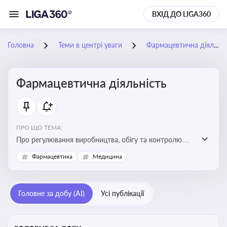
ВХІД ДО LIGA360
Головна
Теми в центрі уваги
Фармацевтична діяльність
Фармацевтична діяльність
ПРО ЩО ТЕМА:
Про регулювання виробництва, обігу та контролю
лікарських засобів для легальної роботи компаній та
Фармацевтика
Медицина
аптек, з дотриманням стандартів якості та безпеки
Головне за добу (AI)
Усі публікації