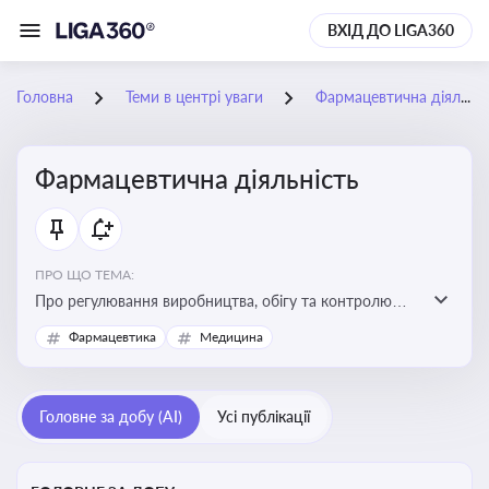
ВХІД ДО LIGA360
Головна
Теми в центрі уваги
Фармацевтична діяльність
Фармацевтична діяльність
ПРО ЩО ТЕМА:
Про регулювання виробництва, обігу та контролю
лікарських засобів для легальної роботи компаній та
Фармацевтика
Медицина
аптек, з дотриманням стандартів якості та безпеки
Головне за добу (AI)
Усі публікації