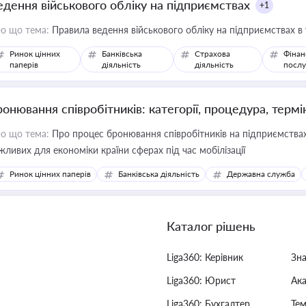
едення військового обліку на підприємствах
+1
о що тема:
Правила ведення військового обліку на підприємствах в
Ринок цінних
Банківська
Страхова
Фінан
паперів
діяльність
діяльність
послу
ронювання співробітників: категорії, процедура, термі
о що тема:
Про процес бронювання співробітників на підприємствах,
жливих для економіки країни сферах під час мобілізації
Ринок цінних паперів
Банківська діяльність
Державна служба
Каталог рішень
Liga360: Керівник
Зн
Liga360: Юрист
Ак
Liga360: Бухгалтер
Тем