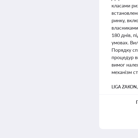
класами ри
встановлен
ринку, вкл
власниками
180 днів, п
умовах. Ви
Порядку сп
процедур в
вимог нале
механізм с
LIGA ZAKON