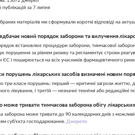
6 публікацій за 7 липня
ібраних матеріалів ми сформували короткі відповіді на актуал
дбачає новий порядок заборони та вилучення лікарсь
рядок встановлює процедури заборони, тимчасової заборони 
ує порушення за рівнем ризику та регламентує строки реагув
 ЄС і поширюється на всіх учасників фармацевтичного ринк
си порушень лікарських засобів визначені новим пор
о три класи порушень: перший — критичні загрози життю,
ого лікування, і третій — незначні технічні або редакційні п
о може тривати тимчасова заборона обігу лікарських
а заборона може тривати до 90 календарних днів з можлив
ям суб'єкта господарювання.
Джерело