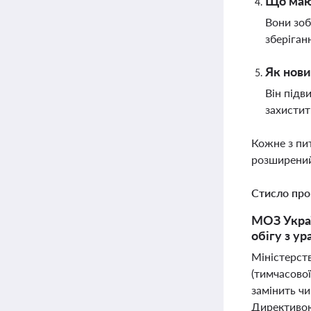
Що мают
Вони зоб
зберіган
Як нови
Він підв
захистит
Кожне з пи
розширений
Стисло про
МОЗ Украї
обігу з у
Міністерст
(тимчасової
замінить ч
Директивою