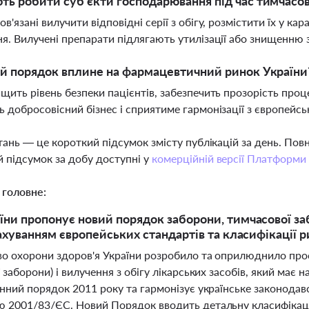
ь робити суб'єкти господарювання під час тимчасово
ов'язані вилучити відповідні серії з обігу, розмістити їх у к
ня. Вилучені препарати підлягають утилізації або знищенню 
й порядок вплине на фармацевтичний ринок України
ищить рівень безпеки пацієнтів, забезпечить прозорість про
ь добросовісний бізнес і сприятиме гармонізації з європей
тань — це короткий підсумок змісту публікацій за день. По
 підсумок за добу доступні у
комерційній версії Платформи
 головне:
ни пропонує новий порядок заборони, тимчасової заб
рахуванням європейських стандартів та класифікації р
во охорони здоров'я України розробило та оприлюднило про
 заборони) і вилучення з обігу лікарських засобів, який має 
инний порядок 2011 року та гармонізує українське законода
 2001/83/ЄС. Новий Порядок вводить детальну класифікаці