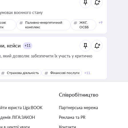
 умовах воєнного стану
сові
Паливно-енергетичний
ЖКГ,
+9
ги
комплекс
ОСББ
ни, кейси
+11
 який дозволяє забезпечити їх участь у критично
Страхова діяльність
Фінансові послуги
+11
Співробітництво
айти юриста Liga:BOOK
Партнерська мережа
адемія ЛІГА:ЗАКОН
Реклама та PR
и в центрі уваги
Контакти