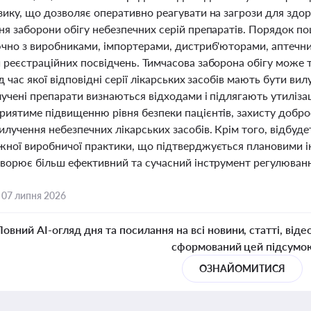
зику, що дозволяє оперативно реагувати на загрози для здо
ня заборони обігу небезпечних серій препаратів. Порядок п
ючно з виробниками, імпортерами, дистриб'юторами, аптечн
 реєстраційних посвідчень. Тимчасова заборона обігу може
ід час якої відповідні серії лікарських засобів мають бути вил
лучені препарати визнаються відходами і підлягають утиліз
риятиме підвищенню рівня безпеки пацієнтів, захисту добро
илучення небезпечних лікарських засобів. Крім того, відбу
жної виробничої практики, що підтверджується плановими і
творює більш ефективний та сучасний інструмент регулюванн
,
07 липня 2026
Повний AI-огляд дня та посилання на всі новини, статті, віде
сформований цей підсумо
ОЗНАЙОМИТИСЯ