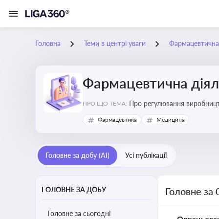
Головна
Теми в центрі уваги
Фармацевтична 
Фармацевтична діял
Про регулювання виробництв
ПРО ЩО ТЕМА:
та безпеки
Фармацевтика
Медицина
Головне за добу (AI)
Усі публікації
ГОЛОВНЕ ЗА ДОБУ
Головне за 
Головне за сьогодні
Опрацьова