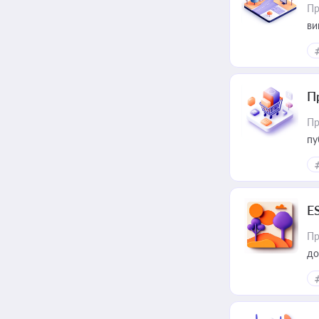
Пр
ви
П
Пр
пу
E
Пр
до