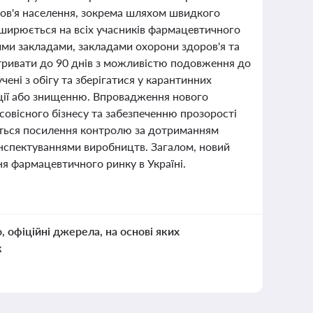
ров'я населення, зокрема шляхом швидкого
оширюється на всіх учасників фармацевтичного
ими закладами, закладами охорони здоров'я та
 тривати до 90 днів з можливістю подовження до
учені з обігу та зберігатися у карантинних
ації або знищенню. Впровадження нового
совісного бізнесу та забезпеченню прозорості
деться посилення контролю за дотриманням
нспектуваннями виробництв. Загалом, новий
я фармацевтичного ринку в Україні.
о, офіційні джерела, на основі яких
к