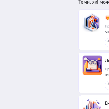
Теми, які мож
Пр
он
Лі
Пр
не
Е