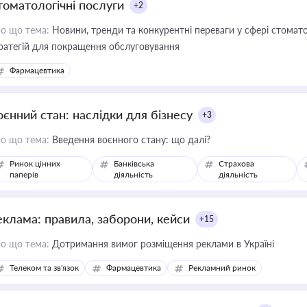
томатологічні послуги
+2
о що тема:
Новини, тренди та конкурентні переваги у сфері стомато
ратегій для покращення обслуговування
Фармацевтика
оєнний стан: наслідки для бізнесу
+3
о що тема:
Введення воєнного стану: що далі?
Ринок цінних
Банківська
Страхова
паперів
діяльність
діяльність
еклама: правила, заборони, кейси
+15
о що тема:
Дотримання вимог розміщення реклами в Україні
Телеком та зв'язок
Фармацевтика
Рекламний ринок