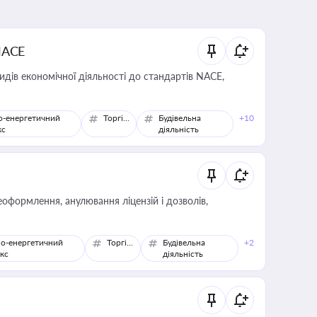
NACE
идів економічної діяльності до стандартів NACE,
о-енергетичний
Торгівля
Будівельна
+10
кс
діяльність
оформлення, анулювання ліцензій і дозволів,
о-енергетичний
Торгівля
Будівельна
+2
кс
діяльність