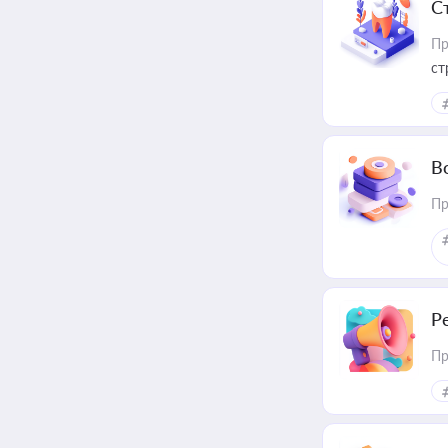
С
Пр
ст
В
Пр
Р
Пр