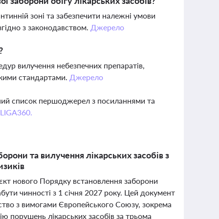
ї заборони обігу лікарських засобів?
арантинній зоні та забезпечити належні умови
згідно з законодавством.
Джерело
?
цедур вилучення небезпечних препаратів,
ськими стандартами.
Джерело
вний список першоджерел з посиланнями та
 LIGA360.
орони та вилучення лікарських засобів з
изиків
єкт нового Порядку встановлення заборони
набути чинності з 1 січня 2027 року. Цей документ
вство з вимогами Європейського Союзу, зокрема
ю порушень лікарських засобів за трьома