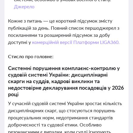
Джерело
Кожне з питань — це короткий підсумок змісту
публікацій за день. Повний список першоджерел з
посиланнями та розширений підсумок за добу
доступні у
комерційній версії Платформи LIGA360.
Стисло про головне:
Системні порушення комплаєнс-контролю у
судовій системі України: дисциплінарні
скарги на суддів, кадрові виклики та
недостовірне декларування посадовців у 2026
році
У сучасній судовій системі України зростає кількість
дисциплінарних скарг, що стосуються порушень
процесуальних норм, недотримання стандартів
доброчесності та судової етики. Особливо
резонансними є випадки, коли судді ігнорують