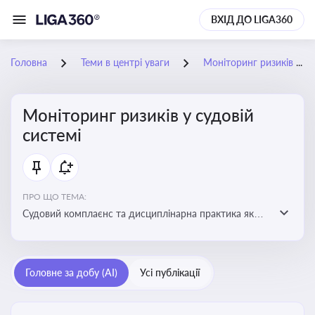
ВХІД ДО LIGA360
Головна
Теми в центрі уваги
Моніторинг ризиків у судовій системі
Моніторинг ризиків у судовій
системі
ПРО ЩО ТЕМА:
Судовий комплаєнс та дисциплінарна практика як
спосіб оцінювати доброчесність суддів, виявляти
юридичні та репутаційні ризики і приймати
обґрунтовані рішення під час судових спорів та
Головне за добу (AI)
Усі публікації
комплаєнс-перевірок