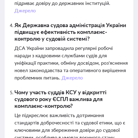
підриває довіру до державних інституцій.
Джерело
Як Державна судова адміністрація України
підвищує ефективність комплаєнс-
контролю у судовій системі?
ДСА України запровадила регулярні робочі
наради з кадровими службами судів для
уніфікації практики, обміну досвідом, роз'яснення
новел законодавства та оперативного вирішення
проблемних питань.
Джерело
Чому участь суддів КСУ у відкритті
судового року ЄСПЛ важлива для
комплаєнс-контролю?
Це підкреслює важливість дотримання
стандартів доброчесності та судової етики, що є
ключовими для збереження довіри до судової
системи, особливо в умовах воєнного стану.