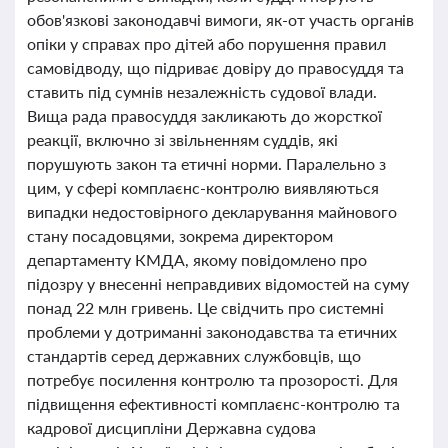
обов'язкові законодавчі вимоги, як-от участь органів
опіки у справах про дітей або порушення правил
самовідводу, що підриває довіру до правосуддя та
ставить під сумнів незалежність судової влади.
Вища рада правосуддя закликають до жорсткої
реакції, включно зі звільненням суддів, які
порушують закон та етичні норми. Паралельно з
цим, у сфері комплаєнс-контролю виявляються
випадки недостовірного декларування майнового
стану посадовцями, зокрема директором
департаменту КМДА, якому повідомлено про
підозру у внесенні неправдивих відомостей на суму
понад 22 млн гривень. Це свідчить про системні
проблеми у дотриманні законодавства та етичних
стандартів серед державних службовців, що
потребує посилення контролю та прозорості. Для
підвищення ефективності комплаєнс-контролю та
кадрової дисципліни Державна судова