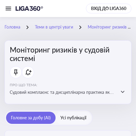
ВХІД ДО LIGA360
Головна
Теми в центрі уваги
Моніторинг ризиків у судовій системі
Моніторинг ризиків у судовій
системі
ПРО ЩО ТЕМА:
Судовий комплаєнс та дисциплінарна практика як
спосіб оцінювати доброчесність суддів, виявляти
юридичні та репутаційні ризики і приймати
обґрунтовані рішення під час судових спорів та
Головне за добу (AI)
Усі публікації
комплаєнс-перевірок