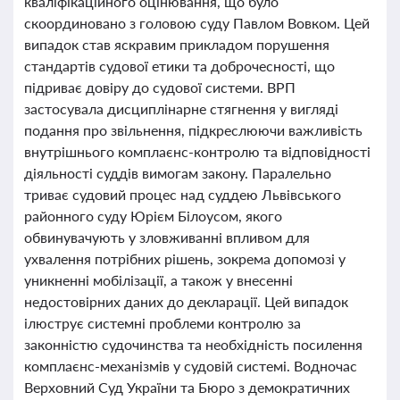
кваліфікаційного оцінювання, що було
скоординовано з головою суду Павлом Вовком. Цей
випадок став яскравим прикладом порушення
стандартів судової етики та доброчесності, що
підриває довіру до судової системи. ВРП
застосувала дисциплінарне стягнення у вигляді
подання про звільнення, підкреслюючи важливість
внутрішнього комплаєнс-контролю та відповідності
діяльності суддів вимогам закону. Паралельно
триває судовий процес над суддею Львівського
районного суду Юрієм Білоусом, якого
обвинувачують у зловживанні впливом для
ухвалення потрібних рішень, зокрема допомозі у
уникненні мобілізації, а також у внесенні
недостовірних даних до декларації. Цей випадок
ілюструє системні проблеми контролю за
законністю судочинства та необхідність посилення
комплаєнс-механізмів у судовій системі. Водночас
Верховний Суд України та Бюро з демократичних