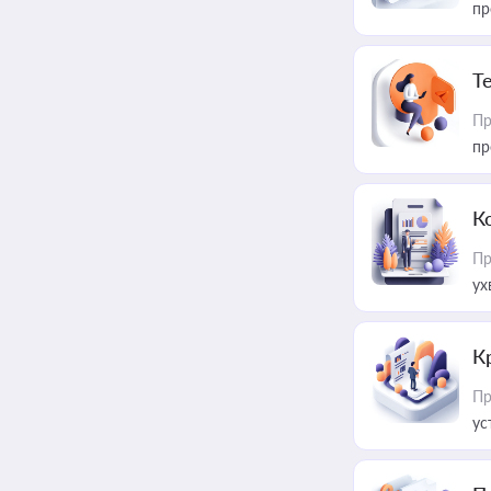
пр
T
Пр
пр
К
Пр
ух
К
Пр
ус