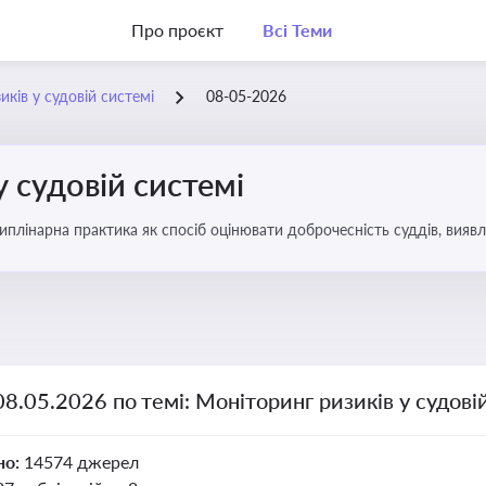
Про проєкт
Всі Теми
ків у судовій системі
08-05-2026
у судовій системі
плінарна практика як спосіб оцінювати доброчесність суддів, виявл
ас судових спорів та комплаєнс-перевірок
08.05.2026 по темі: Моніторинг ризиків у судові
но:
14574 джерел