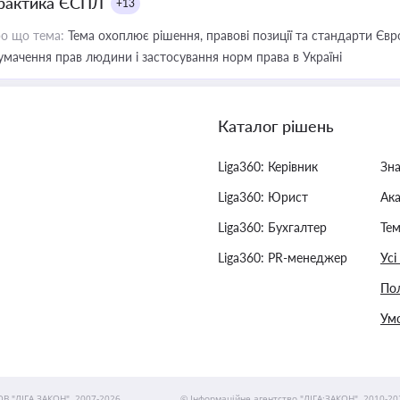
рактика ЄСПЛ
+13
о що тема:
Тема охоплює рішення, правові позиції та стандарти Євр
умачення прав людини і застосування норм права в Україні
Каталог рішень
Liga360: Керівник
Зн
Liga360: Юрист
Ак
Liga360: Бухгалтер
Тем
Liga360: PR-менеджер
Усі
Пол
Умо
ОВ "ЛІГА ЗАКОН", 2007-2026.
© Інформаційне агентство "ЛІГА:ЗАКОН", 2010-20