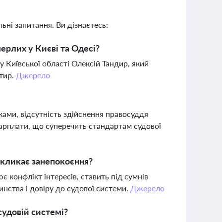
ьні запитання. Ви дізнаєтесь:
ерлих у Києві та Одесі?
 Київської області Олексій Тандир, який
ртир.
Джерело
ами, відсутність здійснення правосуддя
зарплати, що суперечить стандартам судової
икликає занепокоєння?
конфлікт інтересів, ставить під сумнів
инства і довіру до судової системи.
Джерело
судовій системі?