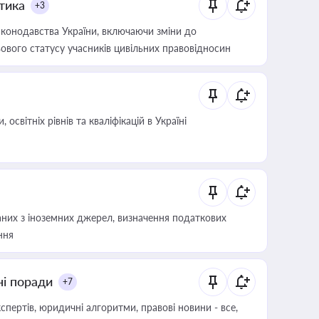
итика
+3
конодавства України, включаючи зміни до
ового статусу учасників цивільних правовідносин
світніх рівнів та кваліфікацій в Україні
аних з іноземних джерел, визначення податкових
ння
ні поради
+7
пертів, юридичні алгоритми, правові новини - все,