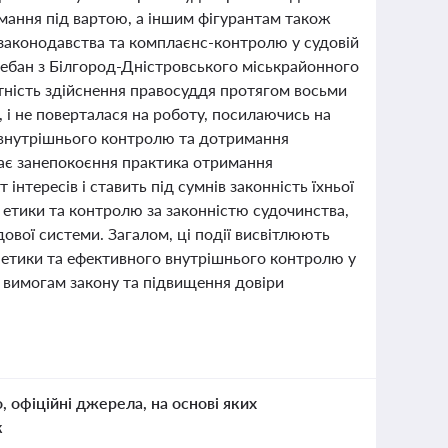
имання під вартою, а іншим фігурантам також
законодавства та комплаєнс-контролю у судовій
ебан з Білгород-Дністровського міськрайонного
утність здійснення правосуддя протягом восьми
, і не поверталася на роботу, посилаючись на
и внутрішнього контролю та дотримання
кає занепокоєння практика отримання
тересів і ставить під сумнів законність їхньої
 етики та контролю за законністю судочинства,
дової системи. Загалом, ці події висвітлюють
етики та ефективного внутрішнього контролю у
ів вимогам закону та підвищення довіри
о, офіційні джерела, на основі яких
к