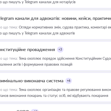
о що пишуть у Telegram каналах для нотаріусів
elegram канали для адвокатів: новини, кейси, практич
о що тема:
Огляди нормативних змін, судова практика, коментарі екс
о що пишуть у Telegram каналах для адвокатів
онституційне провадження
+3
о що тема:
Тема охоплює порядок здійснення Конституційним Судом
валення актів і формування правових позицій
римінально-виконавча система
+6
о що тема:
Тема охоплює організацію та правове регулювання викона
танов виконання покарань та статус осіб, які відбувають покарання