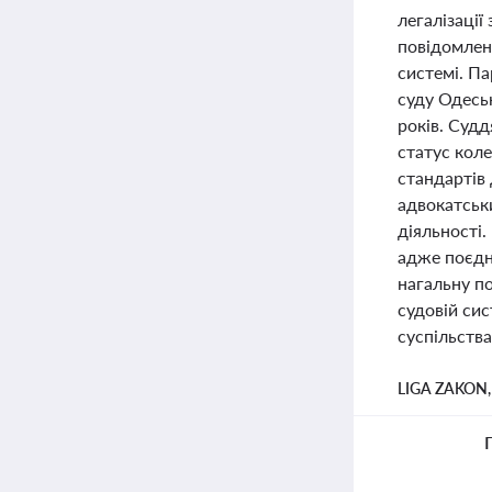
легалізаці
повідомлен
системі. П
суду Одеськ
років. Судд
статус кол
стандартів
адвокатськи
діяльності.
адже поєдна
нагальну п
судовій сис
суспільства
LIGA ZAKON