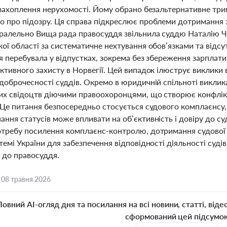
ї захоплення нерухомості. Йому обрано безальтернативне тр
о про підозру. Ця справа підкреслює проблеми дотримання 
аралельно Вища рада правосуддя звільнила суддю Наталію Ч
ої області за систематичне нехтування обов’язками та відс
я перебувала у відпустках, зокрема без збереження зарплати
ективного захисту в Норвегії. Цей випадок ілюструє виклик
 доброчесності суддів. Окремо в юридичній спільноті викли
х свідоцтв діючими правоохоронцями, що створює конфлікт ін
 Це питання безпосередньо стосується судового комплаєнсу,
ння статусів може впливати на об’єктивність і довіру до су
отребу посилення комплаєнс-контролю, дотримання судової 
темі України для забезпечення відповідності діяльності суд
 до правосуддя.
,
08 травня 2026
Повний AI-огляд дня та посилання на всі новини, статті, віде
сформований цей підсумо