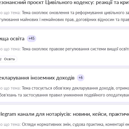
езонансний проєкт Цивільного кодексу: реакції та кр
о що тема:
Тема охоплює оновлення та реформування цивільного за
гулювання майнових і немайнових прав, договірних відносин та прав
ища освіта
+45
о що тема:
Тема охоплює правове регулювання системи вищої освіти, о
Освіта
екларування іноземних доходів
+6
о що тема:
Тема стосується обов’язку декларування доходів, отрим
бов’язань та застосування правил уникнення подвійного оподаткува
elegram канали для нотаріусів: новини, кейси, практич
о що тема:
Огляди нормативних змін, судова практика, коментарі екс