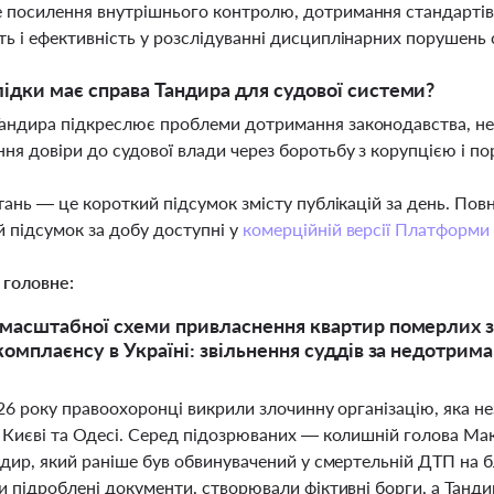
 посилення внутрішнього контролю, дотримання стандартів 
ть і ефективність у розслідуванні дисциплінарних порушень 
лідки має справа Тандира для судової системи?
андира підкреслює проблеми дотримання законодавства, не
ня довіри до судової влади через боротьбу з корупцією і п
тань — це короткий підсумок змісту публікацій за день. По
 підсумок за добу доступні у
комерційній версії Платформи
 головне:
масштабної схеми привласнення квартир померлих за
комплаєнсу в Україні: звільнення суддів за недотрима
26 року правоохоронці викрили злочинну організацію, яка н
 Києві та Одесі. Серед підозрюваних — колишній голова Мак
дир, який раніше був обвинувачений у смертельній ДТП на б
 підроблені документи, створювали фіктивні борги, а Тандир