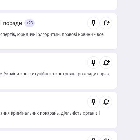
ні поради
+93
пертів, юридичні алгоритми, правові новини - все,
 України конституційного контролю, розгляду справ,
ння кримінальних покарань, діяльність органів і