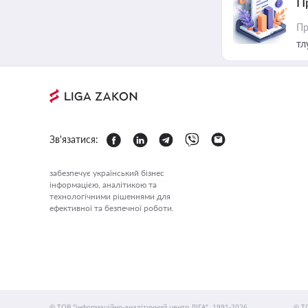
П
Пр
тл
Зв'язатися:
забезпечує український бізнес
інформацією, аналітикою та
технологічними рішеннями для
ефективної та безпечної роботи.
© ТОВ "інформаційно-аналітичний центр ЛІГА", 1991-2026.
© Т