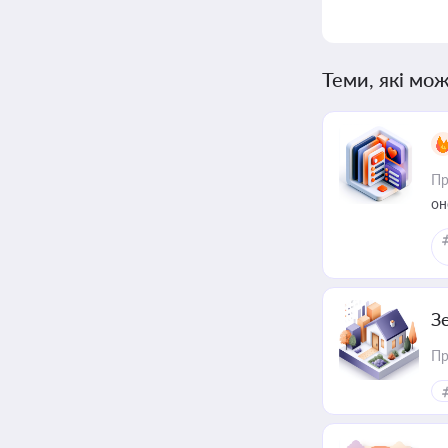
Теми, які мож
Пр
он
З
Пр