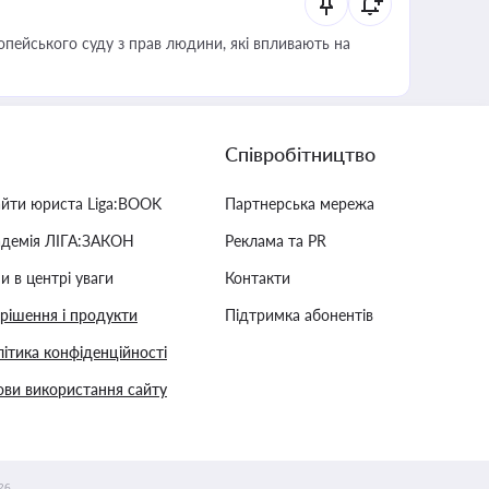
опейського суду з прав людини, які впливають на
Співробітництво
айти юриста Liga:BOOK
Партнерська мережа
адемія ЛІГА:ЗАКОН
Реклама та PR
и в центрі уваги
Контакти
 рішення і продукти
Підтримка абонентів
ітика конфіденційності
ви використання сайту
26.