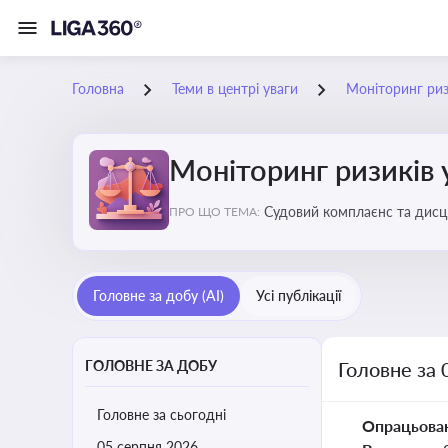
Головна
Теми в центрі уваги
Моніторинг ризи
Моніторинг ризиків 
Судовий комплаєнс та дисци
ПРО ЩО ТЕМА:
обґрунтовані рішення під ч
Головне за добу (AI)
Усі публікації
ГОЛОВНЕ ЗА ДОБУ
Головне за 
Головне за сьогодні
Опрацьова
05 серпня 2026