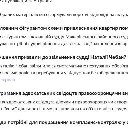
27 публікацій за 8 травня
ібраних матеріалів ми сформували короткі відповіді на актуал
оловним фігурантом схеми привласнення квартир пом
 фігурантом є колишній суддя Макарівського районного суду
ував потрібні судові рішення для легалізації захоплення ква
ушення призвели до звільнення судді Наталії Чебан?
талію Чебан звільнили за систематичне нехтування обов’язк
 восьми років та перебування у відпустках без збереження 
жерело
римання адвокатських свідоцтв правоохоронцями в
я адвокатських свідоцтв діючими правоохоронцями створює 
ть їхньої діяльності та може впливати на об’єктивність судоч
оди потрібні для покращення комплаєнс-контролю у 