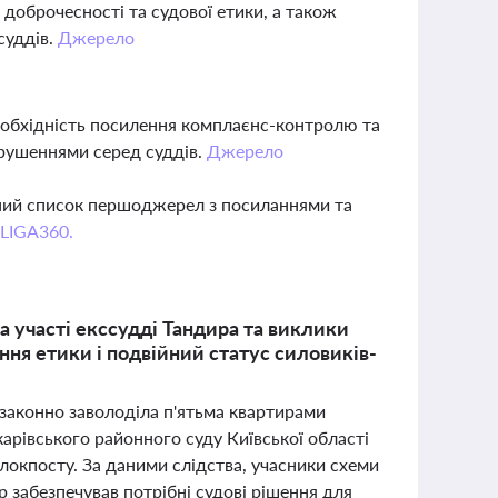
доброчесності та судової етики, а також
суддів.
Джерело
обхідність посилення комплаєнс-контролю та
орушеннями серед суддів.
Джерело
вний список першоджерел з посиланнями та
 LIGA360.
 участі екссудді Тандира та виклики
ння етики і подвійний статус силовиків-
езаконно заволоділа п'ятьма квартирами
арівського районного суду Київської області
локпосту. За даними слідства, учасники схеми
 забезпечував потрібні судові рішення для