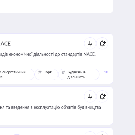
NACE
идів економічної діяльності до стандартів NACE,
о-енергетичний
Торгівля
Будівельна
+10
кс
діяльність
я та введення в експлуатацію об’єктів будівництва