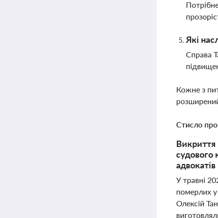
Потрібне
прозоріс
Які нас
Справа Т
підвищен
Кожне з пи
розширений
Стисло про
Викриття 
судового 
адвокатів
У травні 20
померлих у
Олексій Тан
виготовляли