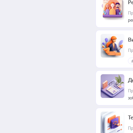
Р
Пр
ре
В
Пр
Д
Пр
зо
T
Пр