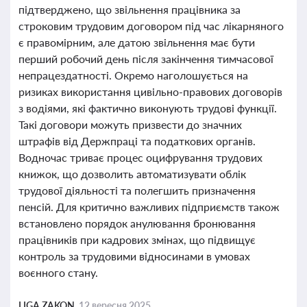
підтверджено, що звільнення працівника за
строковим трудовим договором під час лікарняного
є правомірним, але датою звільнення має бути
перший робочий день після закінчення тимчасової
непрацездатності. Окремо наголошується на
ризиках використання цивільно-правових договорів
з водіями, які фактично виконують трудові функції.
Такі договори можуть призвести до значних
штрафів від Держпраці та податкових органів.
Водночас триває процес оцифрування трудових
книжок, що дозволить автоматизувати облік
трудової діяльності та полегшить призначення
пенсій. Для критично важливих підприємств також
встановлено порядок анулювання бронювання
працівників при кадрових змінах, що підвищує
контроль за трудовими відносинами в умовах
воєнного стану.
LIGA ZAKON,
12 вересня 2025