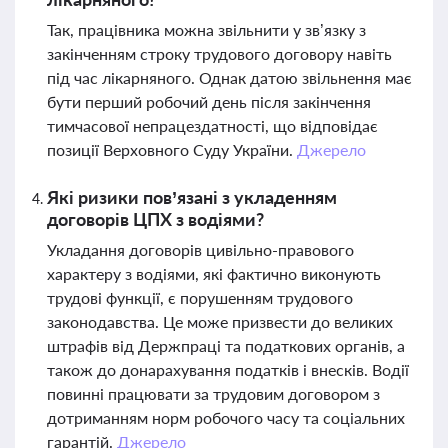
Так, працівника можна звільнити у зв’язку з
закінченням строку трудового договору навіть
під час лікарняного. Однак датою звільнення має
бути перший робочий день після закінчення
тимчасової непрацездатності, що відповідає
позиції Верховного Суду України.
Джерело
Які ризики пов’язані з укладенням
договорів ЦПХ з водіями?
Укладання договорів цивільно-правового
характеру з водіями, які фактично виконують
трудові функції, є порушенням трудового
законодавства. Це може призвести до великих
штрафів від Держпраці та податкових органів, а
також до донарахування податків і внесків. Водії
повинні працювати за трудовим договором з
дотриманням норм робочого часу та соціальних
гарантій.
Джерело