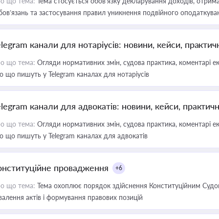
о що тема:
Тема стосується обов’язку декларування доходів, отрим
бов’язань та застосування правил уникнення подвійного оподаткува
elegram канали для нотаріусів: новини, кейси, практич
о що тема:
Огляди нормативних змін, судова практика, коментарі екс
о що пишуть у Telegram каналах для нотаріусів
elegram канали для адвокатів: новини, кейси, практич
о що тема:
Огляди нормативних змін, судова практика, коментарі екс
о що пишуть у Telegram каналах для адвокатів
онституційне провадження
+6
о що тема:
Тема охоплює порядок здійснення Конституційним Судом
валення актів і формування правових позицій