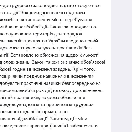
іни до трудового законодавства, що стосуються
нення дії. Зокрема, доповнено підстави
жливість встановлення місця перебування
майна через бойові дії. Також законодавство
ово окупованих територіях, та порядок
екс законів про працю України введено новий
дозволяє гнучко залучати працівників без
рантії. Встановлено обмеження щодо кількості
ід зловживань. Закон також визначає обов’язкові
азові години виконання завдань. Крім того,
овір, який поєднує навчання з виконанням
здобувати практичні навички безпосередньо на
максимальний строк дії договору до закінчення
літніх працівників, зокрема обмеження
 порядок укладення та припинення трудових
єчасної подачі інформації про
ання від мобілізації. Загалом, ці зміни
часу, захист прав працівників і забезпечення