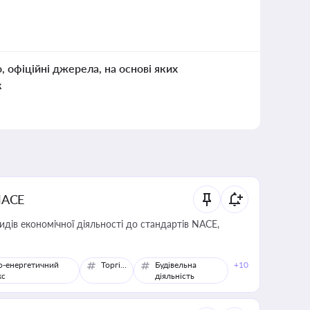
о, офіційні джерела, на основі яких
к
NACE
идів економічної діяльності до стандартів NACE,
о-енергетичний
Торгівля
Будівельна
+10
кс
діяльність