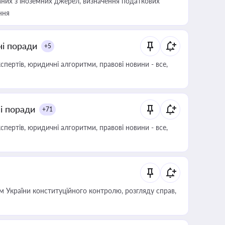
аних з іноземних джерел, визначення податкових
ння
ні поради
+5
пертів, юридичні алгоритми, правові новини - все,
ні поради
+71
пертів, юридичні алгоритми, правові новини - все,
 України конституційного контролю, розгляду справ,