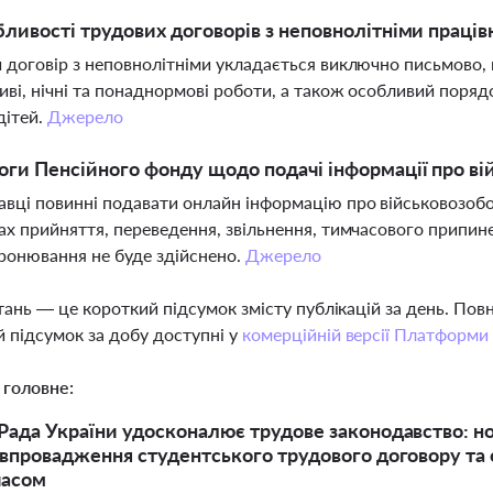
бливості трудових договорів з неповнолітніми праці
 договір з неповнолітніми укладається виключно письмово,
иві, нічні та понаднормові роботи, а також особливий поря
дітей.
Джерело
оги Пенсійного фонду щодо подачі інформації про ві
вці повинні подавати онлайн інформацію про військовозобов
ах прийняття, переведення, звільнення, тимчасового припин
ронювання не буде здійснено.
Джерело
тань — це короткий підсумок змісту публікацій за день. По
 підсумок за добу доступні у
комерційній версії Платформи
 головне:
Рада України удосконалює трудове законодавство: но
 впровадження студентського трудового договору та 
часом