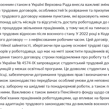
 воєнним станом в Україні Верховна Рада внесла важливі зм
трудових договорів, особливостей їх розірвання та призупи
 трудового договору новими пунктами, які враховують немо
понад шість місяців та відсутність доступу роботодавця до 
 процедури звільнення працівників, у тому числі на тимчас
 трудових відносин після воєнного стану. У 2022 році в Код
ого договору — з нефіксованим робочим часом. Цей договір 
стійної зайнятості, зберігаючи при цьому основні трудові га
орів у роботодавця, що має на меті захистити працівників в
ення такого договору, строки повідомлення про роботу та б
н України № 4574-IX запроваджує студентський трудовий дог
ункцій у межах освітньої програми. Це дозволяє студентам 
ісці, забезпечуючи дотримання трудових прав і визначаючи 
Також законодавство передбачає особливі умови для неповно
асу, заборону на шкідливі та понаднормові роботи, а також
з ними. Важливою є також вимога Пенсійного фонду щодо сво
бов’язаних працівників роботодавцями, що впливає на бронюв
на адаптацію трудового законодавства до викликів воєнного 