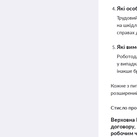
Які осо
Трудовий
на шкідл
справах 
Які вим
Роботода
у випадк
інакше б
Кожне з пи
розширений
Стисло про
Верховна 
договору,
робочим 