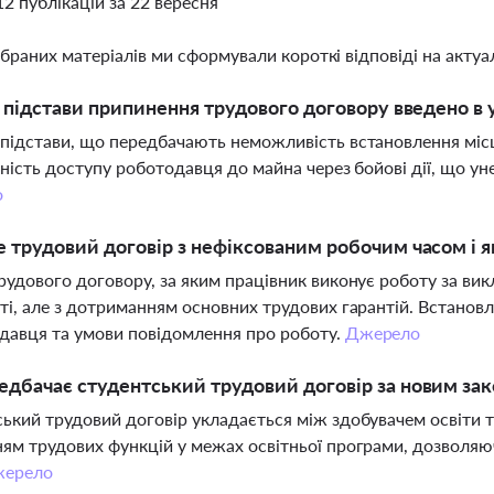
12 публікацій за 22 вересня
ібраних матеріалів ми сформували короткі відповіді на актуал
і підстави припинення трудового договору введено в 
підстави, що передбачають неможливість встановлення місц
тність доступу роботодавця до майна через бойові дії, що 
о
 трудовий договір з нефіксованим робочим часом і я
рудового договору, за яким працівник виконує роботу за вик
ті, але з дотриманням основних трудових гарантій. Встанов
давця та умови повідомлення про роботу.
Джерело
дбачає студентський трудовий договір за новим за
ький трудовий договір укладається між здобувачем освіти 
ям трудових функцій у межах освітньої програми, дозволяю
ерело