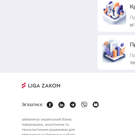
К
Пр
ус
П
Пр
тл
Зв'язатися:
забезпечує український бізнес
інформацією, аналітикою та
технологічними рішеннями для
ефективної та безпечної роботи.