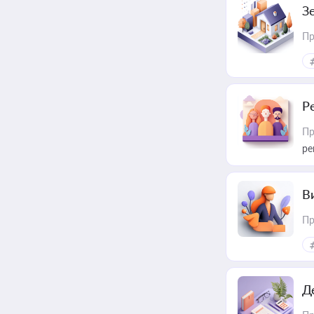
З
Пр
Р
Пр
ре
В
Пр
Д