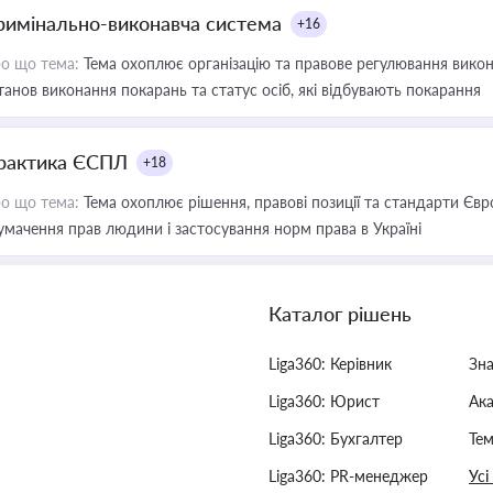
римінально-виконавча система
+16
о що тема:
Тема охоплює організацію та правове регулювання викона
танов виконання покарань та статус осіб, які відбувають покарання
рактика ЄСПЛ
+18
о що тема:
Тема охоплює рішення, правові позиції та стандарти Євр
умачення прав людини і застосування норм права в Україні
Каталог рішень
Liga360: Керівник
Зн
Liga360: Юрист
Ак
Liga360: Бухгалтер
Тем
Liga360: PR-менеджер
Усі