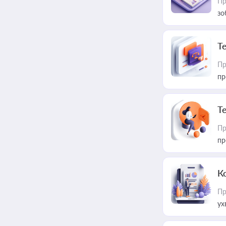
Пр
зо
T
Пр
пр
T
Пр
пр
К
Пр
ух