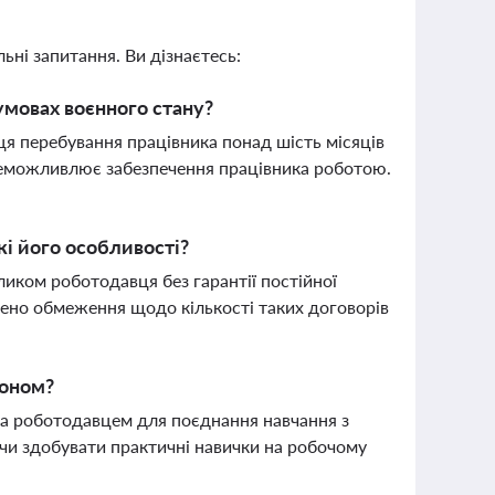
ьні запитання. Ви дізнаєтесь:
умовах воєнного стану?
я перебування працівника понад шість місяців
унеможливлює забезпечення працівника роботою.
кі його особливості?
ликом роботодавця без гарантії постійної
лено обмеження щодо кількості таких договорів
коном?
та роботодавцем для поєднання навчання з
чи здобувати практичні навички на робочому