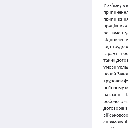
У зв’язку з
припинення 
припинення
працівника 
регламентує
відновлення
вид трудов
гарантії по
таких догов
умови уклад
новий Зако
трудових ф
робочому м
навчання. 
робочого ч
договорів 
військовозо
спрямовані 