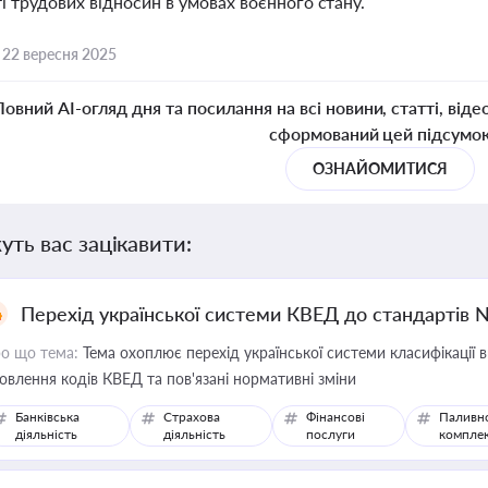
і трудових відносин в умовах воєнного стану.
,
22 вересня 2025
Повний AI-огляд дня та посилання на всі новини, статті, віде
сформований цей підсумо
ОЗНАЙОМИТИСЯ
уть вас зацікавити:
Перехід української системи КВЕД до стандартів 
о що тема:
Тема охоплює перехід української системи класифікації в
овлення кодів КВЕД та пов'язані нормативні зміни
Банківська
Страхова
Фінансові
Паливн
діяльність
діяльність
послуги
компле