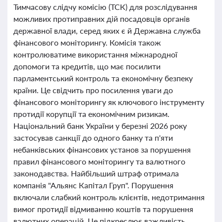
Тимчасову слідчу комісію (ТСК) для розслідування
можливих протиправних дій посадовців органів
державної влади, серед яких є й Державна служба
фінансового моніторингу. Комісія також
контролюватиме використання міжнародної
допомоги та кредитів, що має посилити
парламентський контроль та економічну безпеку
країни. Це свідчить про посилення уваги до
фінансового моніторингу як ключового інструменту
протидії корупції та економічним ризикам.
Національний банк України у березні 2026 року
застосував санкції до одного банку та п'яти
небанківських фінансових установ за порушення
правил фінансового моніторингу та валютного
законодавства. Найбільший штраф отримала
компанія "Альянс Капітал Груп". Порушення
включали слабкий контроль клієнтів, недотримання
вимог протидії відмиванню коштів та порушення
валютних операцій. Це підкреслює важливість