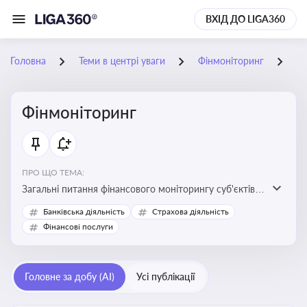
ВХІД ДО LIGA360
Головна
Теми в центрі уваги
Фінмоніторинг
09
Фінмоніторинг
ПРО ЩО ТЕМА:
Загальні питання фінансового моніторингу суб'єктів
господарювання, міжбанківський меморандум про
Банківська діяльність
Страхова діяльність
фінмоніторинг
Фінансові послуги
Головне за добу (AI)
Усі публікації