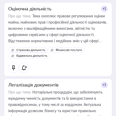
Оціночна діяльність
+1
Про що тема:
Тема охоплює правове регулювання оцінки
майна, майнових прав і професійної діяльності оцінювачів,
включно з кваліфікаційними вимогами, звітністю та
цифровими сервісами у сфері оціночної діяльності.
Відстеження нормативних і медійних змін у цій сфері
корисне для власника бізнесу, керівника, юриста або
Страхова діяльність
Фінансові послуги
бухгалтера під час оподаткування, приватизації, оренди
Будівельна діяльність
державного майна, корпоративних угод і перевірки
статусу суб'єктів оціночної діяльності
Легалізація документів
+1
Про що тема:
Нотаріальні процедури, що забезпечують
юридичну чинність документів та їх використання в
правовідносинах, у тому числі за кордоном. Актуальна
інформація дозволяє бізнесу та юристам правильно