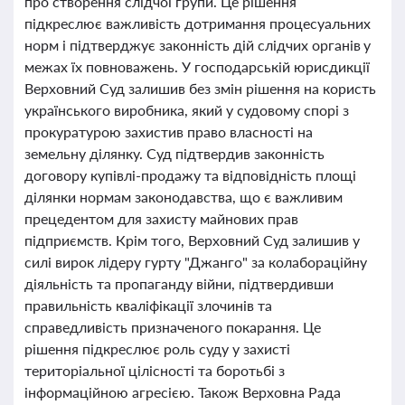
про створення слідчої групи. Це рішення
підкреслює важливість дотримання процесуальних
норм і підтверджує законність дій слідчих органів у
межах їх повноважень. У господарській юрисдикції
Верховний Суд залишив без змін рішення на користь
українського виробника, який у судовому спорі з
прокуратурою захистив право власності на
земельну ділянку. Суд підтвердив законність
договору купівлі-продажу та відповідність площі
ділянки нормам законодавства, що є важливим
прецедентом для захисту майнових прав
підприємств. Крім того, Верховний Суд залишив у
силі вирок лідеру гурту "Джанго" за колабораційну
діяльність та пропаганду війни, підтвердивши
правильність кваліфікації злочинів та
справедливість призначеного покарання. Це
рішення підкреслює роль суду у захисті
територіальної цілісності та боротьбі з
інформаційною агресією. Також Верховна Рада