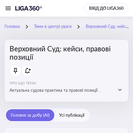
ВХІД ДО LIGA360
Головна
Теми в центрі уваги
Верховний Суд: кейси, правові позиції
Верховний Суд: кейси, правові
позиції
ПРО ЩО ТЕМА:
Актуальна судова практика та правові позиції
Верховного Суду
Головне за добу (AI)
Усі публікації