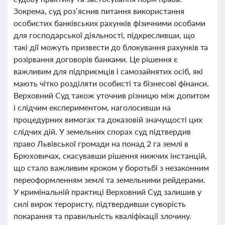
Зокрема, суд роз’яснив питання використання
особистих банківських рахунків фізичними особами
для господарської діяльності, підкресливши, що
такі дії можуть призвести до блокування рахунків та
розірвання договорів банками. Це рішення є
важливим для підприємців і самозайнятих осіб, які
мають чітко розділяти особисті та бізнесові фінанси.
Верховний Суд також уточнив різницю між допитом
і слідчим експериментом, наголосивши на
процедурних вимогах та доказовій значущості цих
слідчих дій. У земельних спорах суд підтвердив
право Львівської громади на понад 2 га землі в
Брюховичах, скасувавши рішення нижчих інстанцій,
що стало важливим кроком у боротьбі з незаконним
переоформленням землі та земельними рейдерами.
У кримінальній практиці Верховний Суд залишив у
силі вирок терористу, підтвердивши суворість
покарання та правильність кваліфікації злочину.