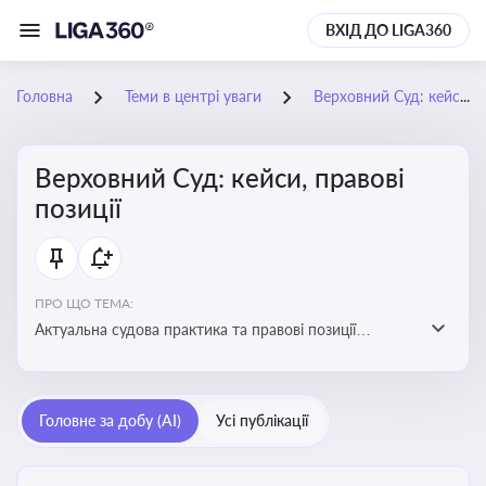
ВХІД ДО LIGA360
Головна
Теми в центрі уваги
Верховний Суд: кейси, правові позиції
Верховний Суд: кейси, правові
позиції
ПРО ЩО ТЕМА:
Актуальна судова практика та правові позиції
Верховного Суду
Головне за добу (AI)
Усі публікації