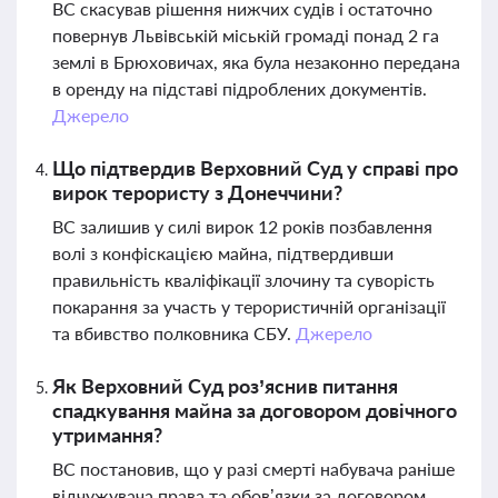
ВС скасував рішення нижчих судів і остаточно
повернув Львівській міській громаді понад 2 га
землі в Брюховичах, яка була незаконно передана
в оренду на підставі підроблених документів.
Джерело
Що підтвердив Верховний Суд у справі про
вирок терористу з Донеччини?
ВС залишив у силі вирок 12 років позбавлення
волі з конфіскацією майна, підтвердивши
правильність кваліфікації злочину та суворість
покарання за участь у терористичній організації
та вбивство полковника СБУ.
Джерело
Як Верховний Суд роз’яснив питання
спадкування майна за договором довічного
утримання?
ВС постановив, що у разі смерті набувача раніше
відчужувача права та обов’язки за договором