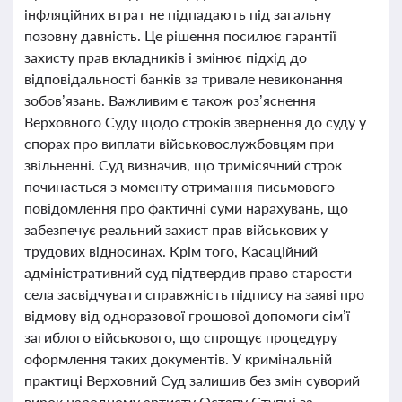
інфляційних втрат не підпадають під загальну
позовну давність. Це рішення посилює гарантії
захисту прав вкладників і змінює підхід до
відповідальності банків за тривале невиконання
зобов’язань. Важливим є також роз’яснення
Верховного Суду щодо строків звернення до суду у
спорах про виплати військовослужбовцям при
звільненні. Суд визначив, що тримісячний строк
починається з моменту отримання письмового
повідомлення про фактичні суми нарахувань, що
забезпечує реальний захист прав військових у
трудових відносинах. Крім того, Касаційний
адміністративний суд підтвердив право старости
села засвідчувати справжність підпису на заяві про
відмову від одноразової грошової допомоги сім’ї
загиблого військового, що спрощує процедуру
оформлення таких документів. У кримінальній
практиці Верховний Суд залишив без змін суворий
вирок народному артисту Остапу Ступці за