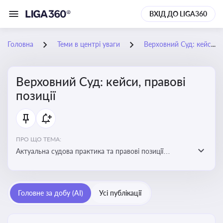
ВХІД ДО LIGA360
Головна
Теми в центрі уваги
Верховний Суд: кейси, правові позиції
Верховний Суд: кейси, правові
позиції
ПРО ЩО ТЕМА:
Актуальна судова практика та правові позиції
Верховного Суду
Головне за добу (AI)
Усі публікації