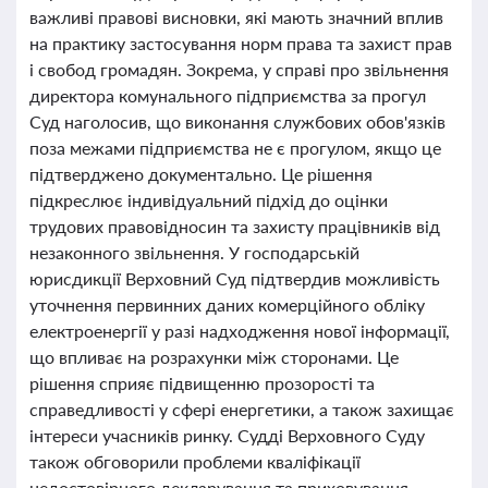
важливі правові висновки, які мають значний вплив
на практику застосування норм права та захист прав
і свобод громадян. Зокрема, у справі про звільнення
директора комунального підприємства за прогул
Суд наголосив, що виконання службових обов'язків
поза межами підприємства не є прогулом, якщо це
підтверджено документально. Це рішення
підкреслює індивідуальний підхід до оцінки
трудових правовідносин та захисту працівників від
незаконного звільнення. У господарській
юрисдикції Верховний Суд підтвердив можливість
уточнення первинних даних комерційного обліку
електроенергії у разі надходження нової інформації,
що впливає на розрахунки між сторонами. Це
рішення сприяє підвищенню прозорості та
справедливості у сфері енергетики, а також захищає
інтереси учасників ринку. Судді Верховного Суду
також обговорили проблеми кваліфікації
недостовірного декларування та приховування