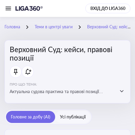
ВХІД ДО LIGA360
Головна
Теми в центрі уваги
Верховний Суд: кейси, правові позиції
Верховний Суд: кейси, правові
позиції
ПРО ЩО ТЕМА:
Актуальна судова практика та правові позиції
Верховного Суду
Головне за добу (AI)
Усі публікації