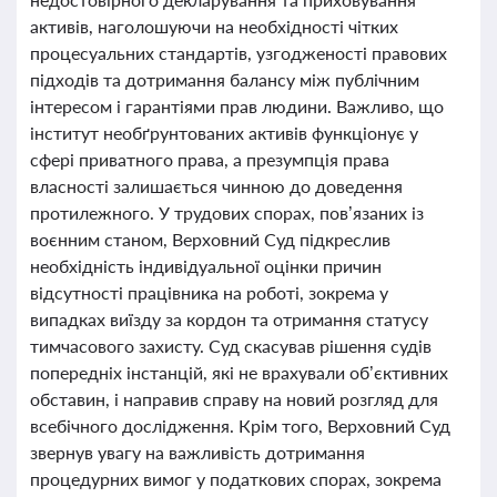
активів, наголошуючи на необхідності чітких
процесуальних стандартів, узгодженості правових
підходів та дотримання балансу між публічним
інтересом і гарантіями прав людини. Важливо, що
інститут необґрунтованих активів функціонує у
сфері приватного права, а презумпція права
власності залишається чинною до доведення
протилежного. У трудових спорах, пов’язаних із
воєнним станом, Верховний Суд підкреслив
необхідність індивідуальної оцінки причин
відсутності працівника на роботі, зокрема у
випадках виїзду за кордон та отримання статусу
тимчасового захисту. Суд скасував рішення судів
попередніх інстанцій, які не врахували об’єктивних
обставин, і направив справу на новий розгляд для
всебічного дослідження. Крім того, Верховний Суд
звернув увагу на важливість дотримання
процедурних вимог у податкових спорах, зокрема