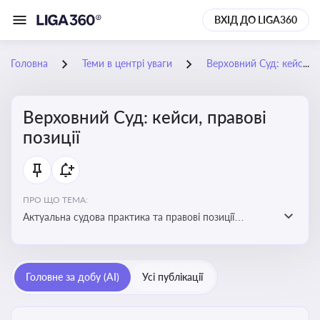
ВХІД ДО LIGA360
Головна
Теми в центрі уваги
Верховний Суд: кейси, правові позиції
Верховний Суд: кейси, правові
позиції
ПРО ЩО ТЕМА:
Актуальна судова практика та правові позиції
Верховного Суду
Головне за добу (AI)
Усі публікації