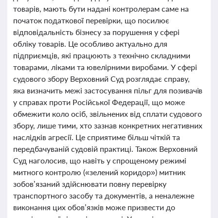
товарів, мають бути надані контролерам саме на
початок податкової перевірки, що посилює
відповідальність бізнесу за порушення у сфері
обліку товарів. Це особливо актуально для
підприємців, які працюють з технічно складними
товарами, ліками та ювелірними виробами. У сфері
судового збору Верховний Суд розглядає справу,
яка визначить межі застосування пільг для позивачів
у справах проти Російської Федерації, що може
обмежити коло осіб, звільнених від сплати судового
збору, лише тими, хто зазнав конкретних негативних
наслідків агресії. Це сприятиме більш чіткій та
передбачуваній судовій практиці. Також Верховний
Суд наголосив, що навіть у спрощеному режимі
митного контролю («зелений коридор») митник
зобов’язаний здійснювати повну перевірку
транспортного засобу та документів, а неналежне
виконання цих обов’язків може призвести до