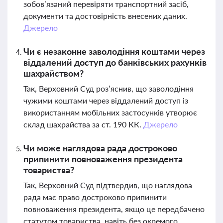
зобов’язаний перевіряти транспортний засіб,
документи та достовірність внесених даних.
Джерело
Чи є незаконне заволодіння коштами через
віддалений доступ до банківських рахунків
шахрайством?
Так, Верховний Суд роз’яснив, що заволодіння
чужими коштами через віддалений доступ із
використанням мобільних застосунків утворює
склад шахрайства за ст. 190 КК.
Джерело
Чи може наглядова рада достроково
припинити повноваження президента
товариства?
Так, Верховний Суд підтвердив, що наглядова
рада має право достроково припинити
повноваження президента, якщо це передбачено
статутом товариства, навіть без окремого