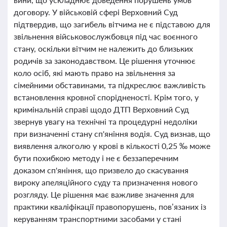
договору. У військовій сфері Верховний Суд
підтвердив, що загибель вітчима не є підставою для
звільнення військовослужбовця під час воєнного
стану, оскільки вітчим не належить до близьких
родичів за законодавством. Це рішення уточнює
коло осіб, які мають право на звільнення за
сімейними обставинами, та підкреслює важливість
встановлення кровної спорідненості. Крім того, у
кримінальній справі щодо ДТП Верховний Суд
звернув увагу на технічні та процедурні недоліки
при визначенні стану сп'яніння водія. Суд визнав, що
виявлення алкоголю у крові в кількості 0,25 ‰ може
бути похибкою методу і не є беззаперечним
доказом сп'яніння, що призвело до скасування
вироку апеляційного суду та призначення нового
розгляду. Це рішення має важливе значення для
практики кваліфікації правопорушень, пов’язаних із
керуванням транспортними засобами у стані