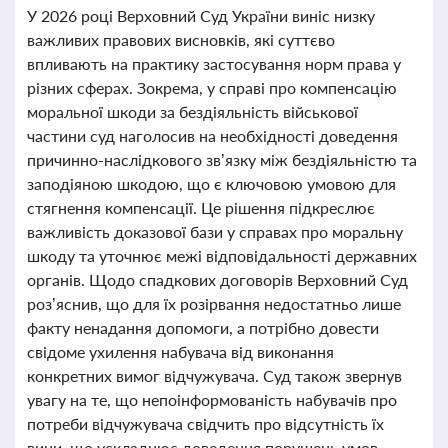
У 2026 році Верховний Суд України виніс низку
важливих правових висновків, які суттєво
впливають на практику застосування норм права у
різних сферах. Зокрема, у справі про компенсацію
моральної шкоди за бездіяльність військової
частини суд наголосив на необхідності доведення
причинно-наслідкового зв’язку між бездіяльністю та
заподіяною шкодою, що є ключовою умовою для
стягнення компенсації. Це рішення підкреслює
важливість доказової бази у справах про моральну
шкоду та уточнює межі відповідальності державних
органів. Щодо спадкових договорів Верховний Суд
роз’яснив, що для їх розірвання недостатньо лише
факту ненадання допомоги, а потрібно довести
свідоме ухилення набувача від виконання
конкретних вимог відчужувача. Суд також звернув
увагу на те, що непоінформованість набувачів про
потреби відчужувача свідчить про відсутність їх
вини, що ускладнює доведення порушень умов