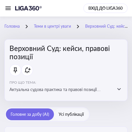
ВХІД ДО LIGA360
Головна
Теми в центрі уваги
Верховний Суд: кейси, правові позиції
Верховний Суд: кейси, правові
позиції
ПРО ЩО ТЕМА:
Актуальна судова практика та правові позиції
Верховного Суду
Головне за добу (AI)
Усі публікації