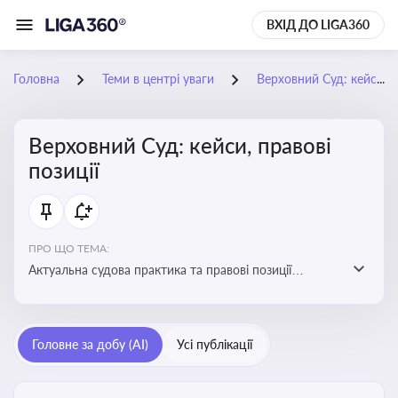
ВХІД ДО LIGA360
Головна
Теми в центрі уваги
Верховний Суд: кейси, правові позиції
Верховний Суд: кейси, правові
позиції
ПРО ЩО ТЕМА:
Актуальна судова практика та правові позиції
Верховного Суду
Головне за добу (AI)
Усі публікації