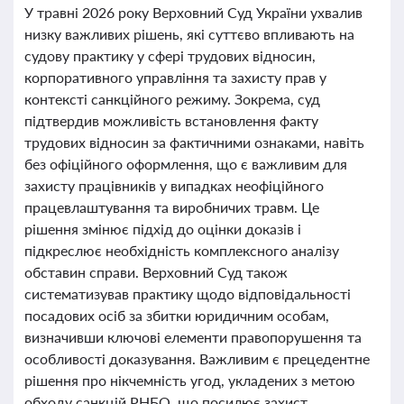
У травні 2026 року Верховний Суд України ухвалив
низку важливих рішень, які суттєво впливають на
судову практику у сфері трудових відносин,
корпоративного управління та захисту прав у
контексті санкційного режиму. Зокрема, суд
підтвердив можливість встановлення факту
трудових відносин за фактичними ознаками, навіть
без офіційного оформлення, що є важливим для
захисту працівників у випадках неофіційного
працевлаштування та виробничих травм. Це
рішення змінює підхід до оцінки доказів і
підкреслює необхідність комплексного аналізу
обставин справи. Верховний Суд також
систематизував практику щодо відповідальності
посадових осіб за збитки юридичним особам,
визначивши ключові елементи правопорушення та
особливості доказування. Важливим є прецедентне
рішення про нікчемність угод, укладених з метою
обходу санкцій РНБО, що посилює захист