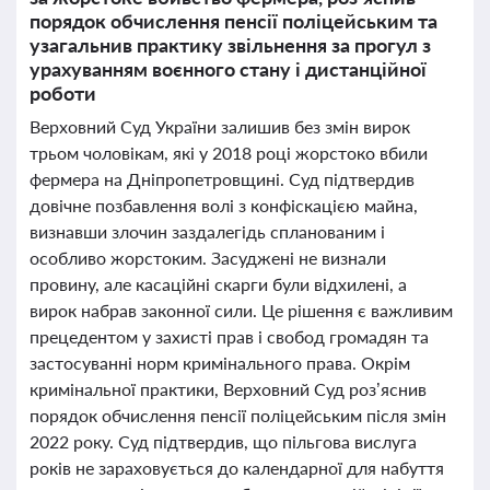
порядок обчислення пенсії поліцейським та
узагальнив практику звільнення за прогул з
урахуванням воєнного стану і дистанційної
роботи
Верховний Суд України залишив без змін вирок
трьом чоловікам, які у 2018 році жорстоко вбили
фермера на Дніпропетровщині. Суд підтвердив
довічне позбавлення волі з конфіскацією майна,
визнавши злочин заздалегідь спланованим і
особливо жорстоким. Засуджені не визнали
провину, але касаційні скарги були відхилені, а
вирок набрав законної сили. Це рішення є важливим
прецедентом у захисті прав і свобод громадян та
застосуванні норм кримінального права. Окрім
кримінальної практики, Верховний Суд роз’яснив
порядок обчислення пенсії поліцейським після змін
2022 року. Суд підтвердив, що пільгова вислуга
років не зараховується до календарної для набуття