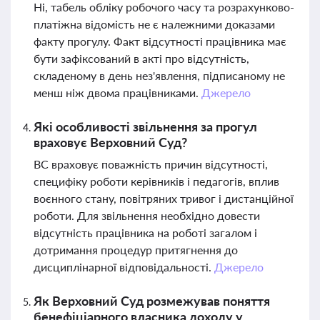
Ні, табель обліку робочого часу та розрахунково-
платіжна відомість не є належними доказами
факту прогулу. Факт відсутності працівника має
бути зафіксований в акті про відсутність,
складеному в день нез'явлення, підписаному не
менш ніж двома працівниками.
Джерело
Які особливості звільнення за прогул
враховує Верховний Суд?
ВС враховує поважність причин відсутності,
специфіку роботи керівників і педагогів, вплив
воєнного стану, повітряних тривог і дистанційної
роботи. Для звільнення необхідно довести
відсутність працівника на роботі загалом і
дотримання процедур притягнення до
дисциплінарної відповідальності.
Джерело
Як Верховний Суд розмежував поняття
бенефіціарного власника доходу у