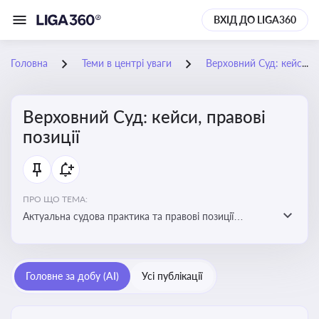
ВХІД ДО LIGA360
Головна
Теми в центрі уваги
Верховний Суд: кейси, правові позиції
Верховний Суд: кейси, правові
позиції
ПРО ЩО ТЕМА:
Актуальна судова практика та правові позиції
Верховного Суду
Головне за добу (AI)
Усі публікації