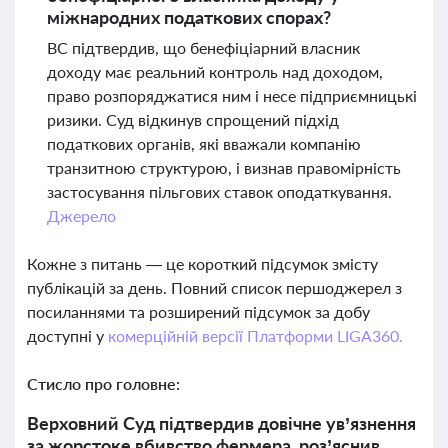
міжнародних податкових спорах?
ВС підтвердив, що бенефіціарний власник
доходу має реальний контроль над доходом,
право розпоряджатися ним і несе підприємницькі
ризики. Суд відкинув спрощений підхід
податкових органів, які вважали компанію
транзитною структурою, і визнав правомірність
застосування пільгових ставок оподаткування.
Джерело
Кожне з питань — це короткий підсумок змісту
публікацій за день. Повний список першоджерел з
посиланнями та розширений підсумок за добу
доступні у
комерційній версії Платформи LIGA360.
Стисло про головне:
Верховний Суд підтвердив довічне ув’язнення
за жорстоке вбивство фермера, роз’яснив