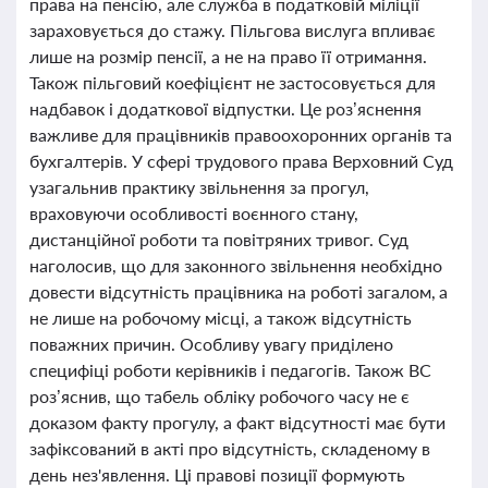
права на пенсію, але служба в податковій міліції
зараховується до стажу. Пільгова вислуга впливає
лише на розмір пенсії, а не на право її отримання.
Також пільговий коефіцієнт не застосовується для
надбавок і додаткової відпустки. Це роз’яснення
важливе для працівників правоохоронних органів та
бухгалтерів. У сфері трудового права Верховний Суд
узагальнив практику звільнення за прогул,
враховуючи особливості воєнного стану,
дистанційної роботи та повітряних тривог. Суд
наголосив, що для законного звільнення необхідно
довести відсутність працівника на роботі загалом, а
не лише на робочому місці, а також відсутність
поважних причин. Особливу увагу приділено
специфіці роботи керівників і педагогів. Також ВС
роз’яснив, що табель обліку робочого часу не є
доказом факту прогулу, а факт відсутності має бути
зафіксований в акті про відсутність, складеному в
день нез'явлення. Ці правові позиції формують