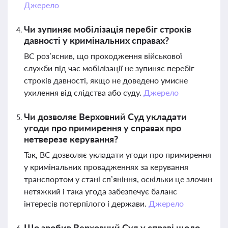
Джерело
Чи зупиняє мобілізація перебіг строків
давності у кримінальних справах?
ВС роз’яснив, що проходження військової
служби під час мобілізації не зупиняє перебіг
строків давності, якщо не доведено умисне
ухилення від слідства або суду.
Джерело
Чи дозволяє Верховний Суд укладати
угоди про примирення у справах про
нетверезе керування?
Так, ВС дозволяє укладати угоди про примирення
у кримінальних провадженнях за керування
транспортом у стані сп’яніння, оскільки це злочин
нетяжкий і така угода забезпечує баланс
інтересів потерпілого і держави.
Джерело
Що зробив Верховний Суд у справі щодо