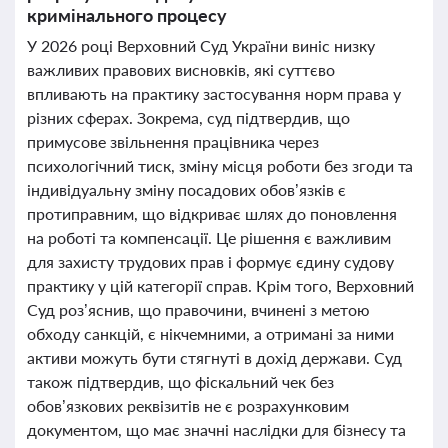
кримінального процесу
У 2026 році Верховний Суд України виніс низку
важливих правових висновків, які суттєво
впливають на практику застосування норм права у
різних сферах. Зокрема, суд підтвердив, що
примусове звільнення працівника через
психологічний тиск, зміну місця роботи без згоди та
індивідуальну зміну посадових обов’язків є
протиправним, що відкриває шлях до поновлення
на роботі та компенсації. Це рішення є важливим
для захисту трудових прав і формує єдину судову
практику у цій категорії справ. Крім того, Верховний
Суд роз’яснив, що правочини, вчинені з метою
обходу санкцій, є нікчемними, а отримані за ними
активи можуть бути стягнуті в дохід держави. Суд
також підтвердив, що фіскальний чек без
обов’язкових реквізитів не є розрахунковим
документом, що має значні наслідки для бізнесу та