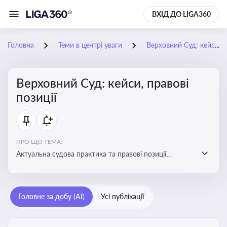
ВХІД ДО LIGA360
Головна
Теми в центрі уваги
Верховний Суд: кейси, правові позиції
Верховний Суд: кейси, правові
позиції
ПРО ЩО ТЕМА:
Актуальна судова практика та правові позиції
Верховного Суду
Головне за добу (AI)
Усі публікації