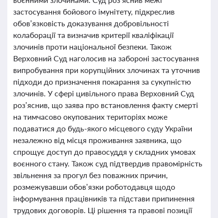
застосування бойового імунітету, підкреслив
обов’язковість доказування добровільності
колаборації та визначив критерії кваліфікації
злочинів проти національної безпеки. Також
Верховний Суд наголосив на забороні застосування
випробування при корупційних злочинах та уточнив
підходи до призначення покарання за сукупністю
злочинів. У сфері цивільного права Верховний Суд
роз’яснив, що заява про встановлення факту смерті
на тимчасово окупованих територіях може
подаватися до будь-якого місцевого суду України
незалежно від місця проживання заявника, що
спрощує доступ до правосуддя у складних умовах
воєнного стану. Також суд підтвердив правомірність
звільнення за прогул без поважних причин,
розмежувавши обов’язки роботодавця щодо
інформування працівників та підстави припинення
трудових договорів. Ці рішення та правові позиції