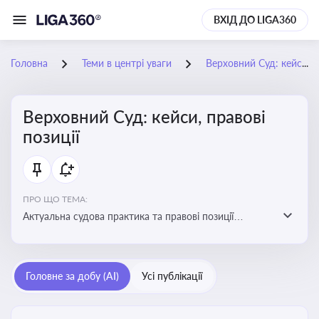
ВХІД ДО LIGA360
Головна
Теми в центрі уваги
Верховний Суд: кейси, правові позиції
Верховний Суд: кейси, правові
позиції
ПРО ЩО ТЕМА:
Актуальна судова практика та правові позиції
Верховного Суду
Головне за добу (AI)
Усі публікації