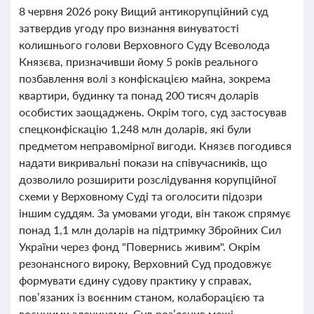
8 червня 2026 року Вищий антикорупційний суд
затвердив угоду про визнання винуватості
колишнього голови Верховного Суду Всеволода
Князєва, призначивши йому 5 років реального
позбавлення волі з конфіскацією майна, зокрема
квартири, будинку та понад 200 тисяч доларів
особистих заощаджень. Окрім того, суд застосував
спецконфіскацію 1,248 млн доларів, які були
предметом неправомірної вигоди. Князєв погодився
надати викривальні покази на співучасників, що
дозволило розширити розслідування корупційної
схеми у Верховному Суді та оголосити підозри
іншим суддям. За умовами угоди, він також спрямує
понад 1,1 млн доларів на підтримку Збройних Сил
України через фонд "Повернись живим". Окрім
резонансного вироку, Верховний Суд продовжує
формувати єдину судову практику у справах,
пов’язаних із воєнним станом, колаборацією та
воєнними злочинами. Суд роз’яснив межі