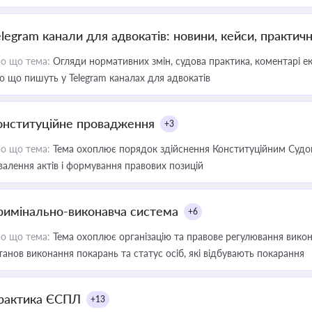
elegram канали для адвокатів: новини, кейси, практич
о що тема:
Огляди нормативних змін, судова практика, коментарі екс
о що пишуть у Telegram каналах для адвокатів
онституційне провадження
+3
о що тема:
Тема охоплює порядок здійснення Конституційним Судом
валення актів і формування правових позицій
римінально-виконавча система
+6
о що тема:
Тема охоплює організацію та правове регулювання викона
танов виконання покарань та статус осіб, які відбувають покарання
рактика ЄСПЛ
+13