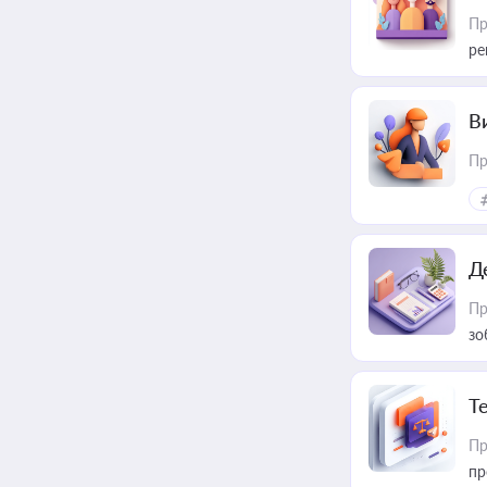
Пр
ре
В
Пр
Д
Пр
зо
T
Пр
пр