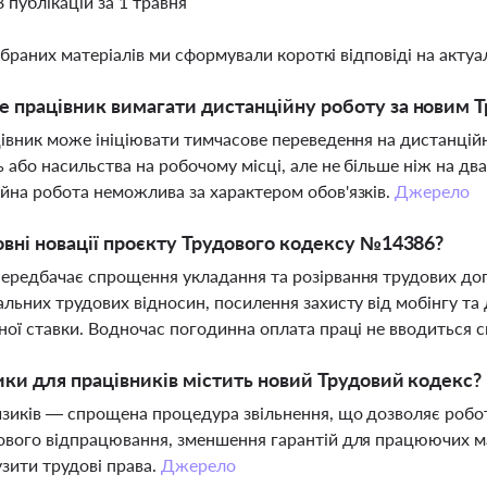
8 публікацій за 1 травня
ібраних матеріалів ми сформували короткі відповіді на актуал
 працівник вимагати дистанційну роботу за новим 
цівник може ініціювати тимчасове переведення на дистанційн
 або насильства на робочому місці, але не більше ніж на д
йна робота неможлива за характером обов'язків.
Джерело
овні новації проєкту Трудового кодексу №14386?
ередбачає спрощення укладання та розірвання трудових дог
альних трудових відносин, посилення захисту від мобінгу та 
ної ставки. Водночас погодинна оплата праці не вводиться 
ики для працівників містить новий Трудовий кодекс?
зиків — спрощена процедура звільнення, що дозволяє робот
ового відпрацювання, зменшення гарантій для працюючих м
зити трудові права.
Джерело