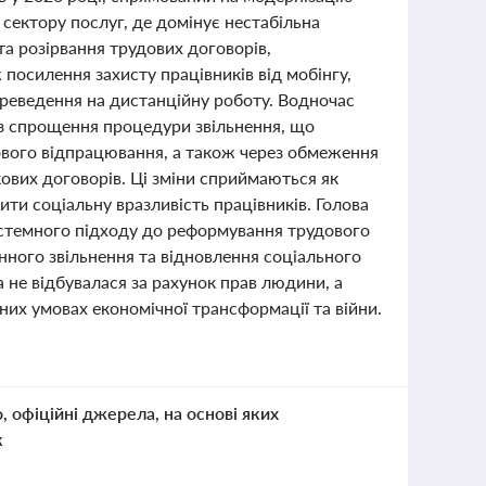
 сектору послуг, де домінує нестабільна
та розірвання трудових договорів,
посилення захисту працівників від мобінгу,
ереведення на дистанційну роботу. Водночас
ез спрощення процедури звільнення, що
ового відпрацювання, а також через обмеження
ових договорів. Ці зміни сприймаються як
ти соціальну вразливість працівників. Голова
истемного підходу до реформування трудового
онного звільнення та відновлення соціального
 не відбувалася за рахунок прав людини, а
сних умовах економічної трансформації та війни.
о, офіційні джерела, на основі яких
к