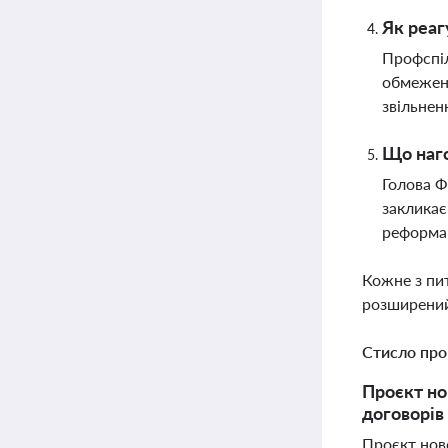
Як реаг
Профспіл
обмеженн
звільнен
Що наго
Голова Ф
закликає
реформа 
Кожне з пи
розширений
Стисло про
Проєкт но
договорів
Проєкт ново