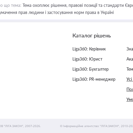
о що тема:
Тема охоплює рішення, правові позиції та стандарти Євр
умачення прав людини і застосування норм права в Україні
Каталог рішень
Liga360: Керівник
Зн
Liga360: Юрист
Ак
Liga360: Бухгалтер
Тем
Liga360: PR-менеджер
Усі
Пол
Умо
ОВ "ЛІГА ЗАКОН", 2007-2026.
© Інформаційне агентство "ЛІГА:ЗАКОН", 2010-20