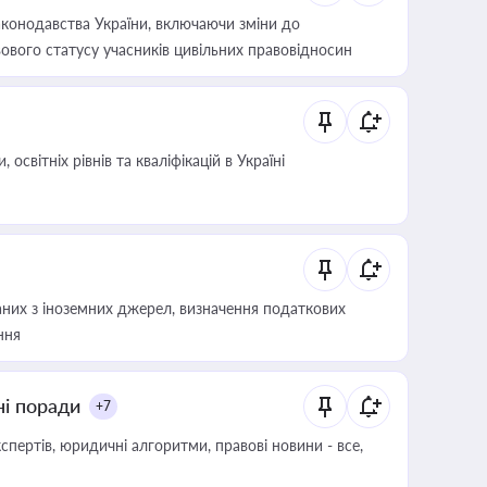
конодавства України, включаючи зміни до
ового статусу учасників цивільних правовідносин
світніх рівнів та кваліфікацій в Україні
аних з іноземних джерел, визначення податкових
ння
ні поради
+7
пертів, юридичні алгоритми, правові новини - все,