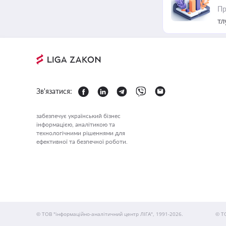
Пр
тл
Зв'язатися:
забезпечує український бізнес
інформацією, аналітикою та
технологічними рішеннями для
ефективної та безпечної роботи.
© ТОВ "інформаційно-аналітичний центр ЛІГА", 1991-2026.
© Т