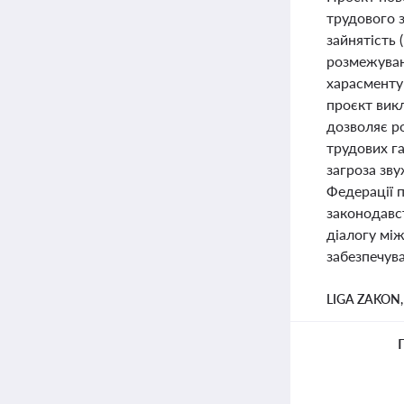
трудового з
зайнятість 
розмежуванн
харасменту
проєкт вик
дозволяє р
трудових г
загроза зву
Федерації 
законодавст
діалогу мі
забезпечува
LIGA ZAKON