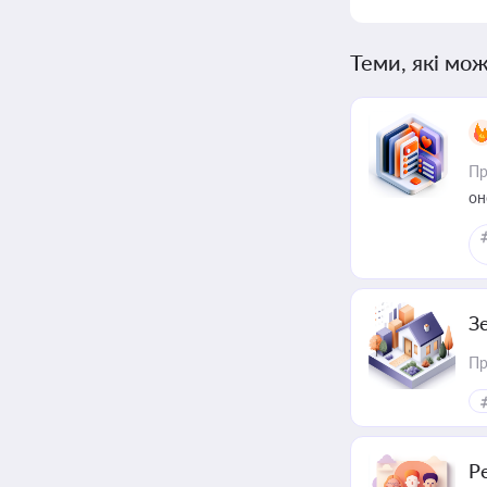
Теми, які мож
Пр
он
З
Пр
Р