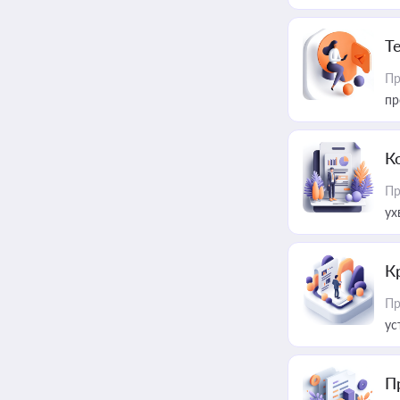
T
Пр
пр
К
Пр
ух
К
Пр
ус
П