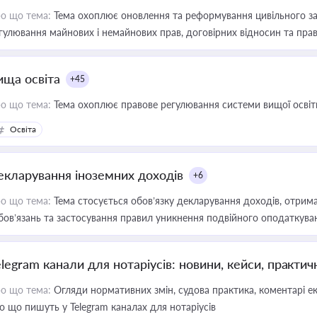
о що тема:
Тема охоплює оновлення та реформування цивільного за
гулювання майнових і немайнових прав, договірних відносин та прав
ища освіта
+45
о що тема:
Тема охоплює правове регулювання системи вищої освіти, о
Освіта
екларування іноземних доходів
+6
о що тема:
Тема стосується обов’язку декларування доходів, отрим
бов’язань та застосування правил уникнення подвійного оподаткува
elegram канали для нотаріусів: новини, кейси, практич
о що тема:
Огляди нормативних змін, судова практика, коментарі екс
о що пишуть у Telegram каналах для нотаріусів