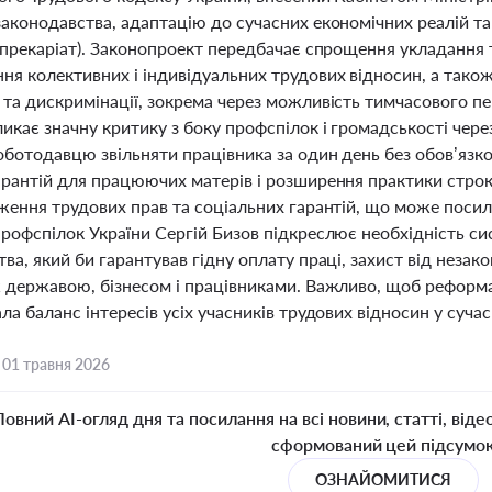
аконодавства, адаптацію до сучасних економічних реалій та
(прекаріат). Законопроект передбачає спрощення укладання 
я колективних і індивідуальних трудових відносин, а також 
 та дискримінації, зокрема через можливість тимчасового п
ликає значну критику з боку профспілок і громадськості чер
оботодавцю звільняти працівника за один день без обов’язк
арантій для працюючих матерів і розширення практики строк
ження трудових прав та соціальних гарантій, що може посили
профспілок України Сергій Бизов підкреслює необхідність с
ва, який би гарантував гідну оплату праці, захист від незак
ж державою, бізнесом і працівниками. Важливо, щоб реформа
ла баланс інтересів усіх учасників трудових відносин у суча
,
01 травня 2026
Повний AI-огляд дня та посилання на всі новини, статті, віде
сформований цей підсумо
ОЗНАЙОМИТИСЯ