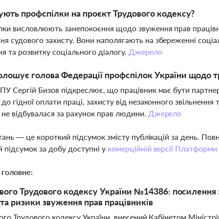
ують профспілки на проєкт Трудового кодексу?
ки висловлюють занепокоєння щодо звуження прав працівни
я судового захисту. Вони наполягають на збереженні соціаль
ня та розвитку соціального діалогу.
Джерело
лошує голова Федерації профспілок України щодо 
ПУ Сергій Бизов підкреслює, що працівник має бути партнеро
 до гідної оплати праці, захисту від незаконного звільнення
не відбувалася за рахунок прав людини.
Джерело
тань — це короткий підсумок змісту публікацій за день. По
 підсумок за добу доступні у
комерційній версії Платформи
 головне:
вого Трудового кодексу України №14386: посилення 
 та ризики звуження прав працівників
го Трудового кодексу України, внесений Кабінетом Міністрі