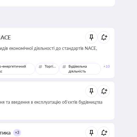
NACE
идів економічної діяльності до стандартів NACE,
о-енергетичний
Торгівля
Будівельна
+10
кс
діяльність
я та введення в експлуатацію об’єктів будівництва
итика
+3