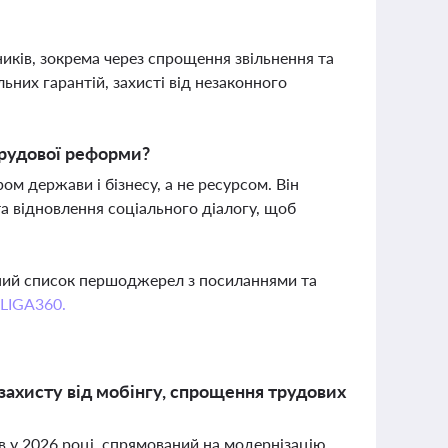
ків, зокрема через спрощення звільнення та
них гарантій, захисті від незаконного
трудової реформи?
м держави і бізнесу, а не ресурсом. Він
 та відновлення соціального діалогу, щоб
вний список першоджерел з посиланнями та
 LIGA360.
захисту від мобінгу, спрощення трудових
в у 2026 році, спрямований на модернізацію