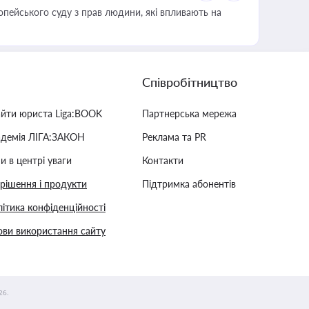
опейського суду з прав людини, які впливають на
Співробітництво
айти юриста Liga:BOOK
Партнерська мережа
адемія ЛІГА:ЗАКОН
Реклама та PR
и в центрі уваги
Контакти
 рішення і продукти
Підтримка абонентів
ітика конфіденційності
ви використання сайту
26.