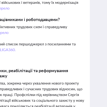
військових і ветеранів, тому їх модернізація
ерело
рацівниками і роботодавцями?
фіктивних трудових схем і справедливу
рело
вний список першоджерел з посиланнями та
 LIGA360.
ики, реабілітації та реформування
тажу
ва, зокрема через ухвалення нового проекту
праведливих і сучасних трудових відносин, що
к праці. Профспілки під керівництвом Сергія
ітації військових та соціального захисту у нову
вага приділяється реабілітації ветеранів у