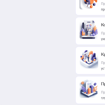
Пр
пр
К
Пр
ух
К
Пр
ус
П
Пр
тл