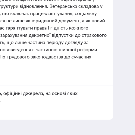
труктури відновлення. Ветеранська складова у
м, що включає працевлаштування, соціальну
ься не лише як юридичний документ, а як новий
є гарантувати права і гідність кожного
 зарахування декретної відпустки до страхового
ть, що лише частина періоду догляду за
Ці нововведення є частиною ширшої реформи
цію трудового законодавства до сучасних
о, офіційні джерела, на основі яких
к