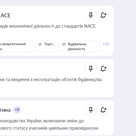
NACE
идів економічної діяльності до стандартів NACE,
о-енергетичний
Торгівля
Будівельна
+10
кс
діяльність
я та введення в експлуатацію об’єктів будівництва
итика
+3
конодавства України, включаючи зміни до
ового статусу учасників цивільних правовідносин