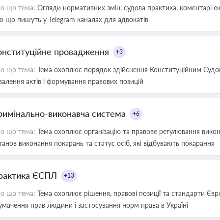
о що тема:
Огляди нормативних змін, судова практика, коментарі екс
о що пишуть у Telegram каналах для адвокатів
онституційне провадження
+3
о що тема:
Тема охоплює порядок здійснення Конституційним Судом
валення актів і формування правових позицій
римінально-виконавча система
+6
о що тема:
Тема охоплює організацію та правове регулювання викона
танов виконання покарань та статус осіб, які відбувають покарання
рактика ЄСПЛ
+13
о що тема:
Тема охоплює рішення, правові позиції та стандарти Євр
умачення прав людини і застосування норм права в Україні