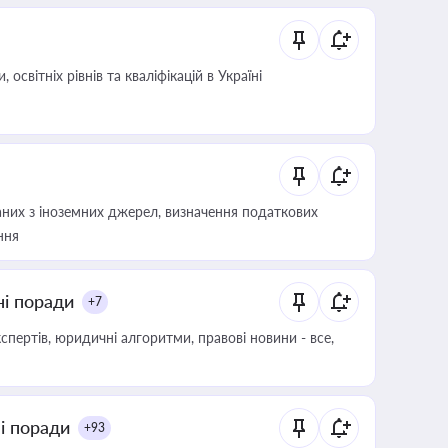
світніх рівнів та кваліфікацій в Україні
аних з іноземних джерел, визначення податкових
ння
ні поради
+7
пертів, юридичні алгоритми, правові новини - все,
ні поради
+93