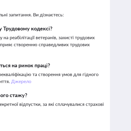
ьні запитання. Ви дізнаєтесь:
у Трудовому кодексі?
на реабілітації ветеранів, захисті трудових
о сприяє створенню справедливих трудових
ться на ринок праці?
рекваліфікацію та створення умов для гідного
иття.
Джерело
вого стажу?
кретної відпустки, за які сплачувалися страхові