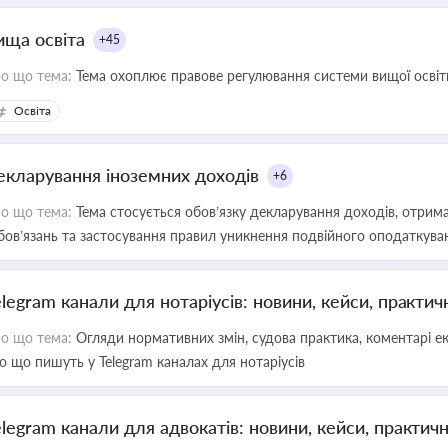
ища освіта
+45
о що тема:
Тема охоплює правове регулювання системи вищої освіти, о
Освіта
екларування іноземних доходів
+6
о що тема:
Тема стосується обов’язку декларування доходів, отрим
бов’язань та застосування правил уникнення подвійного оподаткува
elegram канали для нотаріусів: новини, кейси, практич
о що тема:
Огляди нормативних змін, судова практика, коментарі екс
о що пишуть у Telegram каналах для нотаріусів
elegram канали для адвокатів: новини, кейси, практич