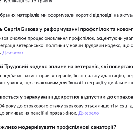
2 публікації за 19 травня
ібраних матеріалів ми сформували короткі відповіді на актуал
ь Сергія Бизова у реформуванні профспілок та новом
изов очолює процес оновлення профспілок, акцентуючи увагу 
нтеграції ветеранської політики у новий Трудовий кодекс, щ
.
Джерело
й Трудовий кодекс вплине на ветеранів, які повертаю
ередбачає захист прав ветеранів, їх соціальну адаптацію, пе
штування, що є важливим для їхньої інтеграції у цивільне ж
юється у зарахуванні декретної відпустки до страхо
04 року до страхового стажу зараховуються лише ті місяці де
що впливає на пенсійні права жінок.
Джерело
жливо модернізувати профспілкові санаторії?