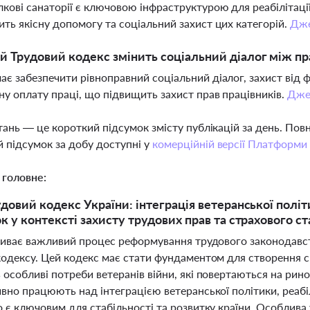
кові санаторії є ключовою інфраструктурою для реабілітації 
ить якісну допомогу та соціальний захист цих категорій.
Дж
й Трудовий кодекс змінить соціальний діалог між п
ає забезпечити рівноправний соціальний діалог, захист від 
ну оплату праці, що підвищить захист прав працівників.
Дже
тань — це короткий підсумок змісту публікацій за день. По
 підсумок за добу доступні у
комерційній версії Платформи
 головне:
довий кодекс України: інтеграція ветеранської політ
к у контексті захисту трудових прав та страхового с
триває важливий процес реформування трудового законодавст
кодексу. Цей кодекс має стати фундаментом для створення с
особливі потреби ветеранів війни, які повертаються на рино
вно працюють над інтеграцією ветеранської політики, реабіл
 є ключовим для стабільності та розвитку країни. Особлива у