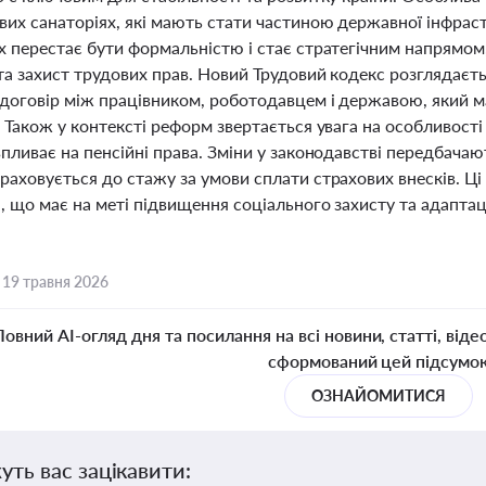
вих санаторіях, які мають стати частиною державної інфрас
х перестає бути формальністю і стає стратегічним напрямо
та захист трудових прав. Новий Трудовий кодекс розглядаєт
договір між працівником, роботодавцем і державою, який ма
 Також у контексті реформ звертається увага на особливості
пливає на пенсійні права. Зміни у законодавстві передбачаю
раховується до стажу за умови сплати страхових внесків. 
і, що має на меті підвищення соціального захисту та адапта
,
19 травня 2026
Повний AI-огляд дня та посилання на всі новини, статті, віде
сформований цей підсумо
ОЗНАЙОМИТИСЯ
уть вас зацікавити: