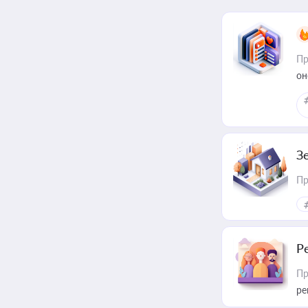
Пр
он
З
Пр
Р
Пр
ре