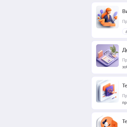
В
Пр
Д
Пр
зо
T
Пр
пр
T