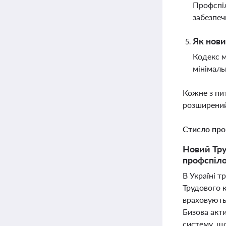
Профспіл
забезпеч
Як нови
Кодекс м
мінімаль
Кожне з пи
розширений
Стисло про
Новий Тру
профспіло
В Україні 
Трудового 
враховують 
Бизова акти
систему, що