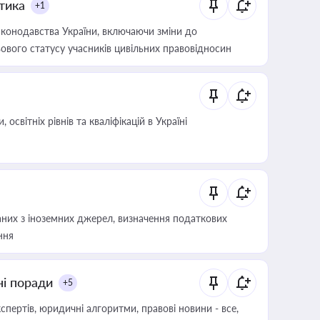
итика
+1
конодавства України, включаючи зміни до
ового статусу учасників цивільних правовідносин
світніх рівнів та кваліфікацій в Україні
аних з іноземних джерел, визначення податкових
ння
ні поради
+5
пертів, юридичні алгоритми, правові новини - все,