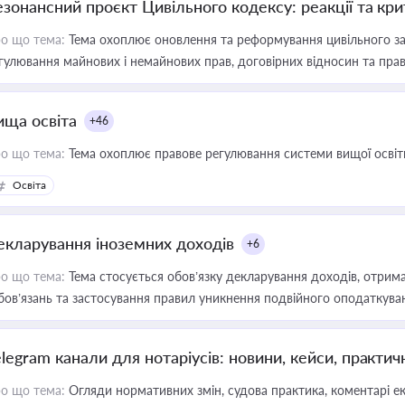
езонансний проєкт Цивільного кодексу: реакції та кр
о що тема:
Тема охоплює оновлення та реформування цивільного за
гулювання майнових і немайнових прав, договірних відносин та прав
ища освіта
+46
о що тема:
Тема охоплює правове регулювання системи вищої освіти, о
Освіта
екларування іноземних доходів
+6
о що тема:
Тема стосується обов’язку декларування доходів, отрим
бов’язань та застосування правил уникнення подвійного оподаткува
elegram канали для нотаріусів: новини, кейси, практич
о що тема:
Огляди нормативних змін, судова практика, коментарі екс