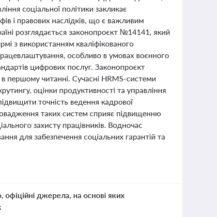
ління соціальної політики закликає
ів і правових наслідків, що є важливим
раїні розглядається законопроєкт №14141, який
рмі з використанням кваліфікованого
працевлаштування, особливо в умовах воєнного
тандартів цифрових послуг. Законопроєкт
 в першому читанні. Сучасні HRMS-системи
рутингу, оцінки продуктивності та управління
підвищити точність ведення кадрової
провадження таких систем сприяє підвищенню
іального захисту працівників. Водночас
ння для забезпечення соціальних гарантій та
о, офіційні джерела, на основі яких
к