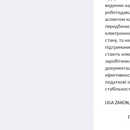
веденню кад
роботодавц
аспектом к
передбачає
електронно
стану, та 
підтримани
стають клю
заробітною
документац
ефективнос
податкові 
стабільнос
LIGA ZAKON