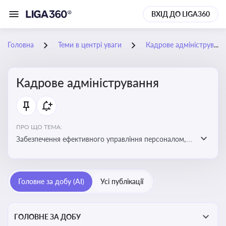
ВХІД ДО LIGA360
Головна
Теми в центрі уваги
Кадрове адміністрування
Кадрове адміністрування
ПРО ЩО ТЕМА:
Забезпечення ефективного управління персоналом,
дотримання трудового законодавства та підвищення
продуктивності працівників
Головне за добу (AI)
Усі публікації
ГОЛОВНЕ ЗА ДОБУ